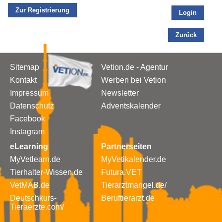
Zur Registrierung
Login
Zurück
Sitemap
Vetion.de - Agentur
Kontakt
Werben bei Vetion
Impressum
Newsletter
Datenschutz
Adventskalender
Facebook
Instagram
eLearning
Partnerseiten
MyVetlearn.de
MyVetikalender.de
Tierhalter-Wissen.de
Futura.VET
VetMAB.de
Tierarztmangel.de/
Deutschkurs-
Beruftierarzt.de
Tieraerzte.com/