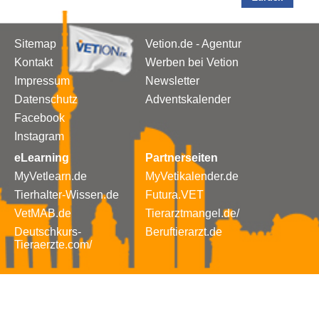
Sitemap
Vetion.de - Agentur
Kontakt
Werben bei Vetion
Impressum
Newsletter
Datenschutz
Adventskalender
Facebook
Instagram
eLearning
Partnerseiten
MyVetlearn.de
MyVetikalender.de
Tierhalter-Wissen.de
Futura.VET
VetMAB.de
Tierarztmangel.de/
Deutschkurs-
Beruftierarzt.de
Tieraerzte.com/