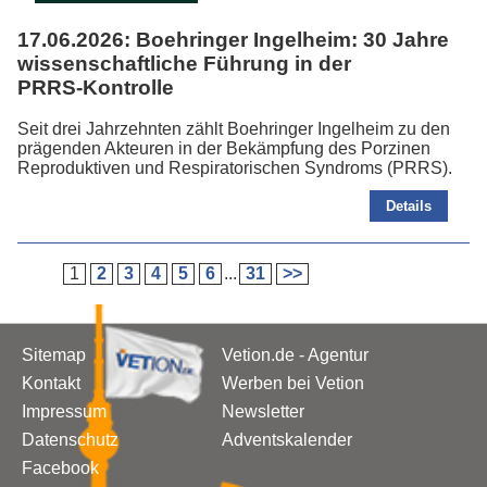
17.06.2026:
Boehringer Ingelheim: 30 Jahre
wissenschaftliche Führung in der
PRRS‑Kontrolle
Seit drei Jahrzehnten zählt Boehringer Ingelheim zu den
prägenden Akteuren in der Bekämpfung des Porzinen
Reproduktiven und Respiratorischen Syndroms (PRRS).
Details
1
2
3
4
5
6
...
31
>>
Sitemap
Vetion.de - Agentur
Kontakt
Werben bei Vetion
Impressum
Newsletter
Datenschutz
Adventskalender
Facebook