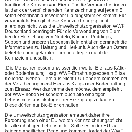
traditionelle Konsum von Eiern. Für die Verbraucher:innen
ist dank der verpflichtenden Kennzeichnung auf jedem Ei
sofort erkennbar, aus welcher Haltungsform es kommt. Für
verarbeitete Eier gilt diese Kennzeichnungspflicht
allerdings nicht, was die Umweltschutzorganisation WWF
Deutschland bemängelt. Für die Verwendung von Eiern
bei der Herstellung von Nudeln, Kuchen, Puddings,
Suppen und anderen Lebensmitteln entfallen demnach die
Informationen zu Haltung und Herkunft. Auch die an Ostern
beliebten bunt gefärbten Eier unterliegen nicht der
Kennzeichnungspflicht.
„Die Menschen essen unwissentlich weiter Eier aus Käfig-
oder Bodenhaltung“, sagt WWF-Ernährungsexpertin Elisa
Kollenda. Neben Eiern aus Nicht-EU-Ländern kommen bei
der Verarbeitung meist Eier aus Käfig- oder Bodenhaltung
zum Einsatz. Wer das vermeiden möchte, dem empfiehlt
der WWF neben Frischeiern auch alle eihaltigen
Lebensmittel aus ökologischer Erzeugung zu kaufen.
Diese dürfen nur Bio-Eier enthalten.
Die Umweltschutzorganisation erneuert daher ihre
Forderung nach einer EU-weiten Kennzeichnungspflicht
für alle eihaltigen Lebensmittel. Sollte es in der EU zu
keiner einheitlichen Regelung kommen, fordert der WWF