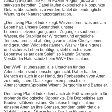
Afrika (76%) und die Asien-Pazifik-Region (60%) am
stärksten betroffen. Dabei laufen ökologische Kipppunkte
Gefahr, überschritten zu werden, lautet die eindringliche
Warnung der Naturschutzorganisation.
„
Der Living Planet Index zeigt: Wir zerstören, was uns am
Leben hält. Unsere Gesundheit, unsere
Lebensmittelversorgung, unser Zugang zu sauberem
Wasser, die Stabilität der Wirtschaft und erträgliche
Temperaturen sind abhängig von intakten Ökosystemen
und gesunden Wildtierbeständen. Was wir für ein gutes
und sicheres Leben benötigen, steht durch unsere
Lebensweise auf dem Spiel“, so Kathrin Samson,
Vorständin Naturschutz beim WWF Deutschland.
Der WWF ist überzeugt, alle Ursachen für das
Artensterben sind menschengemacht. Daher hat der
Mensch es auch in der Hand, das Fortbestehen von Arten
zu ermöglichen. Das zeigen exemplarisch die
Artenschutzmaßprojekte Wisent, Berggorilla und Bartgeier.
Der Living Planet Index dient auch als Frühwarnsystem für
drohende ökologische Kipppunkte. Die Doppelkrise aus
Biodiversitätsverlust und Klimakrise bringt nicht nur
einzelne Arten an ihre Grenzen, sondern gefährdet die
Stabilität ganzer Ökosysteme. Die Zerstörung des