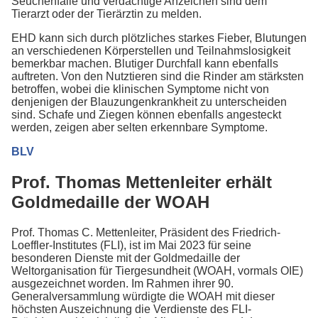
Seuchenfälle und verdächtige Anzeichen sind dem
Tierarzt oder der Tierärztin zu melden.
EHD kann sich durch plötzliches starkes Fieber, Blutungen
an verschiedenen Körperstellen und Teilnahmslosigkeit
bemerkbar machen. Blutiger Durchfall kann ebenfalls
auftreten. Von den Nutztieren sind die Rinder am stärksten
betroffen, wobei die klinischen Symptome nicht von
denjenigen der Blauzungenkrankheit zu unterscheiden
sind. Schafe und Ziegen können ebenfalls angesteckt
werden, zeigen aber selten erkennbare Symptome.
BLV
Prof. Thomas Mettenleiter erhält
Goldmedaille der WOAH
Prof. Thomas C. Mettenleiter, Präsident des Friedrich-
Loeffler-Institutes (FLI), ist im Mai 2023 für seine
besonderen Dienste mit der Goldmedaille der
Weltorganisation für Tiergesundheit (WOAH, vormals OIE)
ausgezeichnet worden. Im Rahmen ihrer 90.
Generalversammlung würdigte die WOAH mit dieser
höchsten Auszeichnung die Verdienste des FLI-