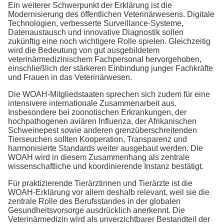
Ein weiterer Schwerpunkt der Erklärung ist die
Modernisierung des öffentlichen Veterinärwesens. Digitale
Technologien, verbesserte Surveillance-Systeme,
Datenaustausch und innovative Diagnostik sollen
zukünftig eine noch wichtigere Rolle spielen. Gleichzeitig
wird die Bedeutung von gut ausgebildetem
veterinärmedizinischem Fachpersonal hervorgehoben,
einschließlich der stärkeren Einbindung junger Fachkräfte
und Frauen in das Veterinärwesen.
Die WOAH-Mitgliedstaaten sprechen sich zudem für eine
intensivere internationale Zusammenarbeit aus.
Insbesondere bei zoonotischen Erkrankungen, der
hochpathogenen aviären Influenza, der Afrikanischen
Schweinepest sowie anderen grenzüberschreitenden
Tierseuchen sollten Kooperation, Transparenz und
harmonisierte Standards weiter ausgebaut werden. Die
WOAH wird in diesem Zusammenhang als zentrale
wissenschaftliche und koordinierende Instanz bestätigt.
Für praktizierende Tierärztinnen und Tierärzte ist die
WOAH-Erklärung vor allem deshalb relevant, weil sie die
zentrale Rolle des Berufsstandes in der globalen
Gesundheitsvorsorge ausdrücklich anerkennt. Die
Veterinärmedizin wird als unverzichtbarer Bestandteil der