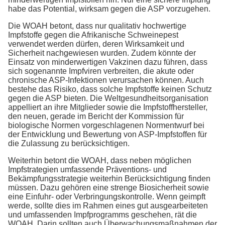
habe das Potential, wirksam gegen die ASP vorzugehen.
Die WOAH betont, dass nur qualitativ hochwertige
Impfstoffe gegen die Afrikanische Schweinepest
verwendet werden dürfen, deren Wirksamkeit und
Sicherheit nachgewiesen wurden. Zudem könnte der
Einsatz von minderwertigen Vakzinen dazu führen, dass
sich sogenannte Impfviren verbreiten, die akute oder
chronische ASP-Infektionen verursachen können. Auch
bestehe das Risiko, dass solche Impfstoffe keinen Schutz
gegen die ASP bieten. Die Weltgesundheitsorganisation
appelliert an ihre Mitglieder sowie die Impfstoffhersteller,
den neuen, gerade im Bericht der Kommission für
biologische Normen vorgeschlagenen Normentwurf bei
der Entwicklung und Bewertung von ASP-Impfstoffen für
die Zulassung zu berücksichtigen.
Weiterhin betont die WOAH, dass neben möglichen
Impfstrategien umfassende Präventions- und
Bekämpfungsstrategie weiterhin Berücksichtigung finden
müssen. Dazu gehören eine strenge Biosicherheit sowie
eine Einfuhr- oder Verbringungskontrolle. Wenn geimpft
werde, sollte dies im Rahmen eines gut ausgearbeiteten
und umfassenden Impfprogramms geschehen, rät die
WOAH. Darin sollten auch Überwachungsmaßnahmen der