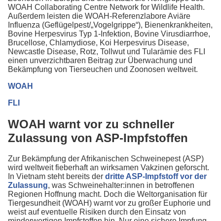
WOAH Collaborating Centre Network for Wildlife Health.
Außerdem leisten die WOAH-Referenzlabore Aviäre
Influenza (Geflügelpest/„Vogelgrippe“), Bienenkrankheiten,
Bovine Herpesvirus Typ 1-Infektion, Bovine Virusdiarrhoe,
Brucellose, Chlamydiose, Koi Herpesvirus Disease,
Newcastle Disease, Rotz, Tollwut und Tularämie des FLI
einen unverzichtbaren Beitrag zur Überwachung und
Bekämpfung von Tierseuchen und Zoonosen weltweit.
WOAH
FLI
WOAH warnt vor zu schneller
Zulassung von ASP-Impfstoffen
Zur Bekämpfung der Afrikanischen Schweinepest (ASP)
wird weltweit fieberhaft an wirksamen Vakzinen geforscht.
In Vietnam steht bereits der
dritte ASP-Impfstoff vor der
Zulassung
, was Schweinehalter:innen in betroffenen
Regionen Hoffnung macht. Doch die Weltorganisation für
Tiergesundheit
(WOAH) warnt vor zu großer Euphorie und
weist auf eventuelle Risiken durch den Einsatz von
minderwertigen Impfstoffen hin. Nur eine sichere Impfung