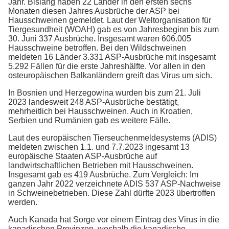
Jahr. Bislang haben 22 Länder in den ersten sechs
Monaten diesen Jahres Ausbrüche der ASP bei
Hausschweinen gemeldet. Laut der Weltorganisation für
Tiergesundheit (WOAH) gab es von Jahresbeginn bis zum
30. Juni 337 Ausbrüche
.
Insgesamt waren 606.005
Hausschweine betroffen. Bei den Wildschweinen
meldeten 16 Länder 3.331 ASP-Ausbrüche mit insgesamt
5.292 Fällen für die erste Jahreshälfte. Vor allen in den
osteuropäischen Balkanländern greift das Virus um sich.
In Bosnien und Herzegowina wurden bis zum 21. Juli
2023 landesweit 248 ASP-Ausbrüche bestätigt,
mehrheitlich bei Hausschweinen. Auch in Kroatien,
Serbien und Rumänien gab es weitere Fälle.
Laut des europäischen Tierseuchenmeldesystems (ADIS)
meldeten zwischen 1.1. und 7.7.2023 ingesamt 13
europäische Staaten ASP-Ausbrüche auf
landwirtschaftlichen Betrieben mit Hausschweinen.
Insgesamt gab es 419 Ausbrüche. Zum Vergleich: Im
ganzen Jahr 2022 verzeichnete ADIS 537 ASP-Nachweise
in Schweinebetrieben. Diese Zahl dürfte 2023 übertroffen
werden.
Auch Kanada hat Sorge vor einem Eintrag des Virus in die
kanadischen Provinzen, weshalb die kanadische