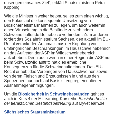
unser gemeinsames Ziel“, erklärt Staatsministerin Petra
Köpping.
Wie die Ministerin weiter betont, sei es zum einen wichtig,
den Fokus auf die konsequente Umsetzung von
Biosicherheitsmaßnahmen zu legen, um auch weiterhin
einen Viruseintrag in die Bestände zu verhindern
Schweine haltende Betriebe zu verhindern. Zum anderen
fordert das Sozialministerium Sachsen, den aktuell im EU-
Recht verankerten Automatismus der Kopplung von
umfangreichen Beschränkungen im Hausschweinebereich
an das Auftreten der ASP im Wildschweinebereich
aufzuheben. Denn auch wenn in einer Region die ASP nur
beim Schwarzwild auftritt, hat dies erhebliche
Konsequenzen für die Schweinehalter:innen. Das EU-
Recht erlaubt das Verbringen von Hausschweinen sowie
von deren Fleisch und Erzeugnissen in und aus den
Sperrzonen nur noch auf Basis streng reglementierter
Ausnahmegenehmigungen.
Um die
Biosicherheit in Schweinebeständen
geht es
auch in Kurs 4 der E-Learning-Kursreihe
Biosicherheit in
der tierärztlichen Bestandsbetreuung
auf Myvetlearn.de.
Sächsisches Staatsministerium