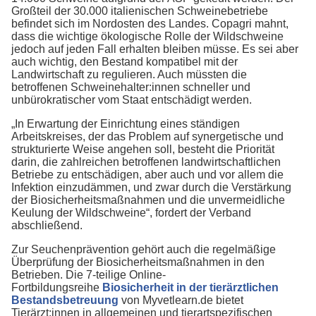
Großteil der 30.000 italienischen Schweinebetriebe
befindet sich im Nordosten des Landes. Copagri mahnt,
dass die wichtige ökologische Rolle der Wildschweine
jedoch auf jeden Fall erhalten bleiben müsse. Es sei aber
auch wichtig, den Bestand kompatibel mit der
Landwirtschaft zu regulieren. Auch müssten die
betroffenen Schweinehalter:innen schneller und
unbürokratischer vom Staat entschädigt werden.
„In Erwartung der Einrichtung eines ständigen
Arbeitskreises, der das Problem auf synergetische und
strukturierte Weise angehen soll, besteht die Priorität
darin, die zahlreichen betroffenen landwirtschaftlichen
Betriebe zu entschädigen, aber auch und vor allem die
Infektion einzudämmen, und zwar durch die Verstärkung
der Biosicherheitsmaßnahmen und die unvermeidliche
Keulung der Wildschweine“, fordert der Verband
abschließend.
Zur Seuchenprävention gehört auch die regelmäßige
Überprüfung der Biosicherheitsmaßnahmen in den
Betrieben. Die 7-teilige Online-
Fortbildungsreihe
Biosicherheit in der tierärztlichen
Bestandsbetreuung
von Myvetlearn.de bietet
Tierärzt:innen in allgemeinen und tierartspezifischen