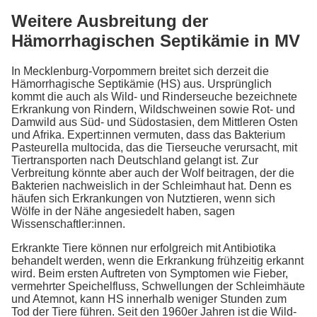
Weitere Ausbreitung der
Hämorrhagischen Septikämie in MV
In Mecklenburg-Vorpommern breitet sich derzeit die
Hämorrhagische Septikämie (HS) aus. Ursprünglich
kommt die auch als Wild- und Rinderseuche bezeichnete
Erkrankung von Rindern, Wildschweinen sowie Rot- und
Damwild aus Süd- und Südostasien, dem Mittleren Osten
und Afrika. Expert:innen vermuten, dass das Bakterium
Pasteurella multocida, das die Tierseuche verursacht, mit
Tiertransporten nach Deutschland gelangt ist. Zur
Verbreitung könnte aber auch der Wolf beitragen, der die
Bakterien nachweislich in der Schleimhaut hat. Denn es
häufen sich Erkrankungen von Nutztieren, wenn sich
Wölfe in der Nähe angesiedelt haben, sagen
Wissenschaftler:innen.
Erkrankte Tiere können nur erfolgreich mit Antibiotika
behandelt werden, wenn die Erkrankung frühzeitig erkannt
wird. Beim ersten Auftreten von Symptomen wie Fieber,
vermehrter Speichelfluss, Schwellungen der Schleimhäute
und Atemnot, kann HS innerhalb weniger Stunden zum
Tod der Tiere führen. Seit den 1960er Jahren ist die Wild-