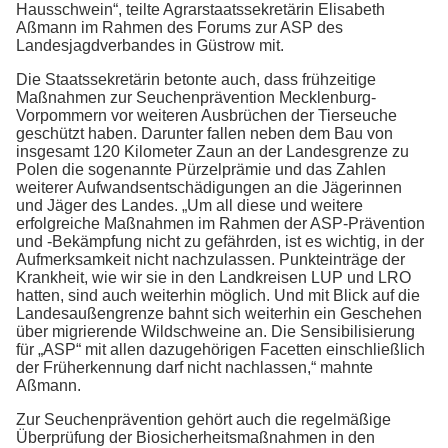
Hausschwein“, teilte Agrarstaatssekretärin Elisabeth
Aßmann im Rahmen des Forums zur ASP des
Landesjagdverbandes in Güstrow mit.
Die Staatssekretärin betonte auch, dass frühzeitige
Maßnahmen zur Seuchenprävention Mecklenburg-
Vorpommern vor weiteren Ausbrüchen der Tierseuche
geschützt haben. Darunter fallen neben dem Bau von
insgesamt 120 Kilometer Zaun an der Landesgrenze zu
Polen die sogenannte Pürzelprämie und das Zahlen
weiterer Aufwandsentschädigungen an die Jägerinnen
und Jäger des Landes. „Um all diese und weitere
erfolgreiche Maßnahmen im Rahmen der ASP-Prävention
und -Bekämpfung nicht zu gefährden, ist es wichtig, in der
Aufmerksamkeit nicht nachzulassen. Punkteinträge der
Krankheit, wie wir sie in den Landkreisen LUP und LRO
hatten, sind auch weiterhin möglich. Und mit Blick auf die
Landesaußengrenze bahnt sich weiterhin ein Geschehen
über migrierende Wildschweine an. Die Sensibilisierung
für „ASP“ mit allen dazugehörigen Facetten einschließlich
der Früherkennung darf nicht nachlassen,“ mahnte
Aßmann.
Zur Seuchenprävention gehört auch die regelmäßige
Überprüfung der Biosicherheitsmaßnahmen in den