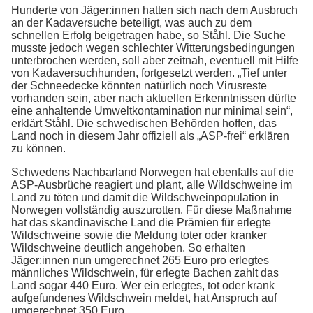
Hunderte von Jäger:innen hatten sich nach dem Ausbruch
an der Kadaversuche beteiligt, was auch zu dem
schnellen Erfolg beigetragen habe, so Ståhl. Die Suche
musste jedoch wegen schlechter Witterungsbedingungen
unterbrochen werden, soll aber zeitnah, eventuell mit Hilfe
von Kadaversuchhunden, fortgesetzt werden. „Tief unter
der Schneedecke könnten natürlich noch Virusreste
vorhanden sein, aber nach aktuellen Erkenntnissen dürfte
eine anhaltende Umweltkontamination nur minimal sein“,
erklärt Ståhl. Die schwedischen Behörden hoffen, das
Land noch in diesem Jahr offiziell als „ASP-frei“ erklären
zu können.
Schwedens Nachbarland Norwegen hat ebenfalls auf die
ASP-Ausbrüche reagiert und plant, alle Wildschweine im
Land zu töten und damit die Wildschweinpopulation in
Norwegen vollständig auszurotten. Für diese Maßnahme
hat das skandinavische Land die Prämien für erlegte
Wildschweine sowie die Meldung toter oder kranker
Wildschweine deutlich angehoben. So erhalten
Jäger:innen nun umgerechnet 265 Euro pro erlegtes
männliches Wildschwein, für erlegte Bachen zahlt das
Land sogar 440 Euro. Wer ein erlegtes, tot oder krank
aufgefundenes Wildschwein meldet, hat Anspruch auf
umgerechnet 350 Euro.