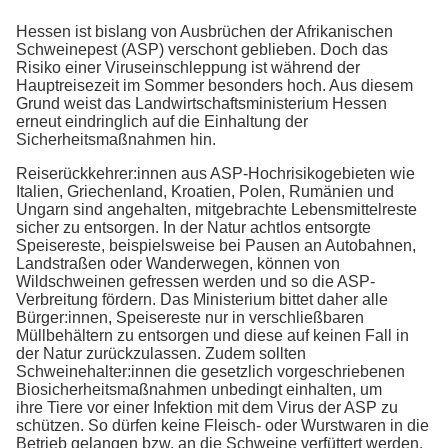
Hessen ist bislang von Ausbrüchen der Afrikanischen
Schweinepest (ASP) verschont geblieben. Doch das
Risiko einer Viruseinschleppung ist während der
Hauptreisezeit im Sommer besonders hoch. Aus diesem
Grund weist das Landwirtschaftsministerium Hessen
erneut eindringlich auf die Einhaltung der
Sicherheitsmaßnahmen hin.
Reiserückkehrer:innen aus ASP-Hochrisikogebieten wie
Italien, Griechenland, Kroatien, Polen, Rumänien und
Ungarn sind angehalten, mitgebrachte Lebensmittelreste
sicher zu entsorgen. In der Natur achtlos entsorgte
Speisereste, beispielsweise bei Pausen an Autobahnen,
Landstraßen oder Wanderwegen, können von
Wildschweinen gefressen werden und so die ASP-
Verbreitung fördern. Das Ministerium bittet daher alle
Bürger:innen, Speisereste nur in verschließbaren
Müllbehältern zu entsorgen und diese auf keinen Fall in
der Natur zurückzulassen. Zudem sollten
Schweinehalter:innen die gesetzlich vorgeschriebenen
Biosicherheitsmaßnahmen unbedingt einhalten, um
ihre Tiere vor einer Infektion mit dem Virus der ASP zu
schützen. So dürfen keine Fleisch- oder Wurstwaren in die
Betrieb gelangen bzw. an die Schweine verfüttert werden.