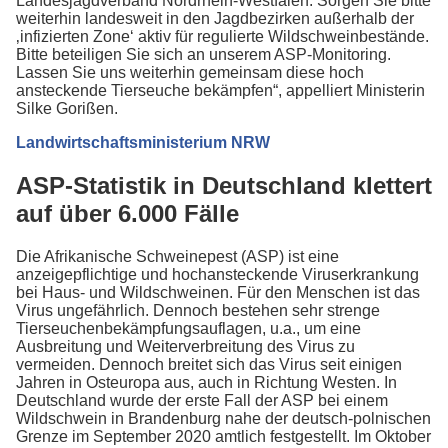
Landesjagdverband Nordrhein-Westfalen. Sorgen Sie bitte
weiterhin landesweit in den Jagdbezirken außerhalb der
‚infizierten Zone‘ aktiv für regulierte Wildschweinbestände.
Bitte beteiligen Sie sich an unserem ASP-Monitoring.
Lassen Sie uns weiterhin gemeinsam diese hoch
ansteckende Tierseuche bekämpfen“, appelliert Ministerin
Silke Gorißen.
Landwirtschaftsministerium NRW
ASP-Statistik in Deutschland klettert
auf über 6.000 Fälle
Die Afrikanische Schweinepest (ASP) ist eine
anzeigepflichtige und hochansteckende Viruserkrankung
bei Haus- und Wildschweinen. Für den Menschen ist das
Virus ungefährlich. Dennoch bestehen sehr strenge
Tierseuchenbekämpfungsauflagen, u.a., um eine
Ausbreitung und Weiterverbreitung des Virus zu
vermeiden. Dennoch breitet sich das Virus seit einigen
Jahren in Osteuropa aus, auch in Richtung Westen. In
Deutschland wurde der erste Fall der ASP bei einem
Wildschwein in Brandenburg nahe der deutsch-polnischen
Grenze im September 2020 amtlich festgestellt. Im Oktober