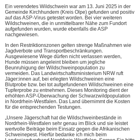
Ein verendetes Wildschwein war am 13. Juni 2025 in der
Gemeinde Kirchhundem (Kreis Olpe) gefunden und positiv
auf das ASP-Virus getestet worden. Bei vier weiteren
Wildschweinen, die in unmittelbarer Nähe zum Fundort
aufgefunden wurden, wurde ebenfalls die ASP
nachgewiesen.
In den Restriktionszonen gelten strenge Maßnahmen wie
Jagdverbote und Transportbeschränkungen.
Ausgewiesene Wege dürfen nicht verlassen werden,
Hunde müssen angeleint bleiben um jegliche
Beunruhigung der Wildschweinpopulation zu
vermeiden. Das Landwirtschaftsministerium NRW ruft
Jäger:innen auf, bei erlegten Wildschweinen eine
Blutprobe bzw. bei tot aufgefundenen Wildschweinen eine
Tupferprobe zu entnehmen. Dieses Monitoring dient der
erhöhten ASP-Überwachung der Schwarzwildpopulation
in Nordrhein-Westfalen. Das Land übernimmt die Kosten
für die entsprechenden Testungen.
„Unsere Jägerschaft hat die Wildschweinbestände in
Nordrhein-Westfalen sehr genau im Blick und sie leistet
wertvolle Beiträge beim Einsatz gegen die Afrikanischen
Schweinepest. Hierfür bedanke ich mich beim