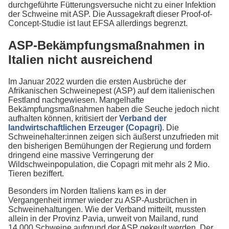
durchgeführte Fütterungsversuche nicht zu einer Infektion
der Schweine mit ASP. Die Aussagekraft dieser Proof-of-
Concept-Studie ist laut EFSA allerdings begrenzt.
ASP-Bekämpfungsmaßnahmen in
Italien nicht ausreichend
Im Januar 2022 wurden die ersten Ausbrüche der
Afrikanischen Schweinepest (ASP) auf dem italienischen
Festland nachgewiesen. Mangelhafte
Bekämpfungsmaßnahmen haben die Seuche jedoch nicht
aufhalten können, kritisiert der
Verband der
landwirtschaftlichen Erzeuger (Copagri)
. Die
Schweinehalter:innen zeigen sich äußerst unzufrieden mit
den bisherigen Bemühungen der Regierung und fordern
dringend eine massive Verringerung der
Wildschweinpopulation, die Copagri mit mehr als 2 Mio.
Tieren beziffert.
Besonders im Norden Italiens kam es in der
Vergangenheit immer wieder zu ASP-Ausbrüchen in
Schweinehaltungen. Wie der Verband mitteilt, mussten
allein in der Provinz Pavia, unweit von Mailand, rund
14.000 Schweine aufgrund der ASP gekeult werden. Der