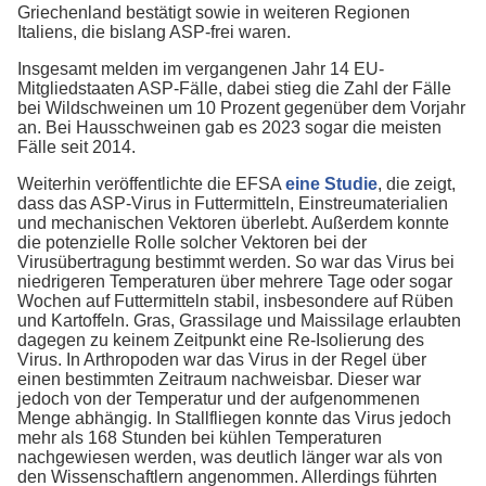
Griechenland bestätigt sowie in weiteren Regionen
Italiens, die bislang ASP-frei waren.
Insgesamt melden im vergangenen Jahr 14 EU-
Mitgliedstaaten ASP-Fälle, dabei stieg die Zahl der Fälle
bei Wildschweinen um 10 Prozent gegenüber dem Vorjahr
an. Bei Hausschweinen gab es 2023 sogar die meisten
Fälle seit 2014.
Weiterhin veröffentlichte die EFSA
eine Studie
, die zeigt,
dass das ASP-Virus in Futtermitteln, Einstreumaterialien
und mechanischen Vektoren überlebt. Außerdem konnte
die potenzielle Rolle solcher Vektoren bei der
Virusübertragung bestimmt werden. So war das Virus bei
niedrigeren Temperaturen über mehrere Tage oder sogar
Wochen auf Futtermitteln stabil, insbesondere auf Rüben
und Kartoffeln. Gras, Grassilage und Maissilage erlaubten
dagegen zu keinem Zeitpunkt eine Re-Isolierung des
Virus. In Arthropoden war das Virus in der Regel über
einen bestimmten Zeitraum nachweisbar. Dieser war
jedoch von der Temperatur und der aufgenommenen
Menge abhängig. In Stallfliegen konnte das Virus jedoch
mehr als 168 Stunden bei kühlen Temperaturen
nachgewiesen werden, was deutlich länger war als von
den Wissenschaftlern angenommen. Allerdings führten