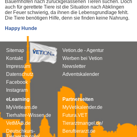
Bauernhöfen nach zurückgelassenen Tieren suchen. Doch
auch für gerettete Tiere ist die Situation nach Abklingen
der Feuer schwierig, da ihnen die Lebensgrundlage fehlt.
Die Tiere benötigen Hilfe, denn sie finden keine Nahrung.
Happy Hunde
Sitemap
Vetion.de - Agentur
Kontakt
Werben bei Vetion
Impressum
Newsletter
Datenschutz
Adventskalender
Facebook
Instagram
eLearning
Partnerseiten
MyVetlearn.de
MyVetikalender.de
Tierhalter-Wissen.de
Futura.VET
VetMAB.de
Tierarztmangel.de/
Deutschkurs-
Beruftierarzt.de
Tieraerzte.com/