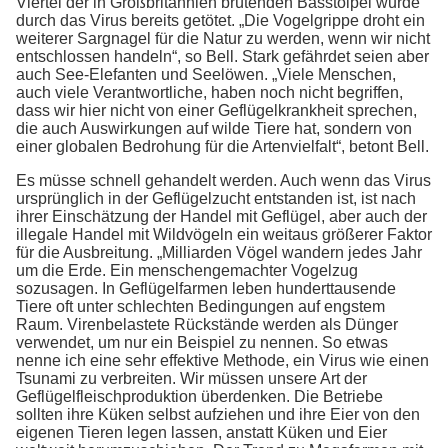
Viertel der in Großbritannien brütenden Basstölpel wurde
durch das Virus bereits getötet. „Die Vogelgrippe droht ein
weiterer Sargnagel für die Natur zu werden, wenn wir nicht
entschlossen handeln“, so Bell. Stark gefährdet seien aber
auch See-Elefanten und Seelöwen. „Viele Menschen,
auch viele Verantwortliche, haben noch nicht begriffen,
dass wir hier nicht von einer Geflügelkrankheit sprechen,
die auch Auswirkungen auf wilde Tiere hat, sondern von
einer globalen Bedrohung für die Artenvielfalt“, betont Bell.
Es müsse schnell gehandelt werden. Auch wenn das Virus
ursprünglich in der Geflügelzucht entstanden ist, ist nach
ihrer Einschätzung der Handel mit Geflügel, aber auch der
illegale Handel mit Wildvögeln ein weitaus größerer Faktor
für die Ausbreitung. „Milliarden Vögel wandern jedes Jahr
um die Erde. Ein menschengemachter Vogelzug
sozusagen. In Geflügelfarmen leben hunderttausende
Tiere oft unter schlechten Bedingungen auf engstem
Raum. Virenbelastete Rückstände werden als Dünger
verwendet, um nur ein Beispiel zu nennen. So etwas
nenne ich eine sehr effektive Methode, ein Virus wie einen
Tsunami zu verbreiten. Wir müssen unsere Art der
Geflügelfleischproduktion überdenken. Die Betriebe
sollten ihre Küken selbst aufziehen und ihre Eier von den
eigenen Tieren legen lassen, anstatt Küken und Eier