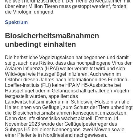
weltweit herumzuschieben. Der Trend zu Megafarmen mit
über einer Million Tieren muss gestoppt werden“, fordert
die Virologin dringend.
Spektrum
Biosicherheitsmaßnahmen
unbedingt einhalten
Die herbstliche Vogelzugsaison hat begonnen und damit
steigt auch das Risiko, dass das hochpathogene Virus der
Aviären Influenza (HPAI) weiter verbreitet wird und sich
Wildvögel wie Hausgeflügel infizieren. Auch wenn im
Oktober diesen Jahres nach Informationen des Friedrich-
Loeffler-Instituts (FLI) keine HPAIV H5-Ausbrüche bei
Hausgeflügel oder in Gefangenschaft gehaltenen Vögeln
festgestellt wurden, appelliert das
Landwirtschaftsministerium in Schleswig-Holstein an alle
Halter:innen von Geflügel, zum Schutz der Tiere unbedingt
die Biosicherheitsmaßnahmen konsequent umzusetzen.
Denn das Infektionsrisiko wächst aktuell. Erst am 14.
November 2023 wurde der Geflügelpesterreger des
Subtyps H5 bei einer Nonnengans, zwei Möwen sowie
einer Pfeifente in Nordfriesland nachgewiesen.