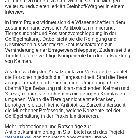
auf einem zu hohen Niveau. Wichtig sei, die Mengen
weiter zu reduzieren, erklärt Steinhoff-Wagner in einem
Interview.
In ihrem Projekt widmet sich die Wissenschaftlerin dem
Zusammenhang zwischen Antibiotikaminimierung,
Tiergesundheit und Resistenzverschleppung in der
Geflügelhaltung. Dabei sieht sie die Reinigung und
Desinfektion als wichtigste Schlüsselfaktoren zur
Verhinderung einer Erregerverschleppung. Zudem sei die
Tierdichte eine wichtige Komponente bei der Entwicklung
von Keimen.
Als den wichtigsten Ansatzpunkt zur Vorsorge betrachtet
die Forscherin jedoch die Tiergesundheit. Sind die Tiere
adäquat ernährt und leben in einer Umgebung ohne
übermäßige Belastung mit krankmachenden Keimen und
Stress, können sie problemlos mit geringen Keimlasten
umgehen. Wenn die Tiere gar nicht erst erkranken,
benötigen sie auch keine Antibiotika. Zurzeit untersucht
die Münchener Professorin, welche Konzepte bei der
Geflügelhaltung in der Praxis funktionieren.
Mehr Informationen und Ratschläge zur
Antibiotikaminimierung im Stall bietet auch das Projekt
VetMAB.de
, das zahlreiche anerkannte Online-