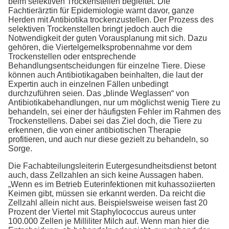
beim selektiven Trockenstellen begleitet. Die
Fachtierärztin für Epidemiologie warnt davor, ganze
Herden mit Antibiotika trockenzustellen. Der Prozess des
selektiven Trockenstellen bringt jedoch auch die
Notwendigkeit der guten Vorausplanung mit sich. Dazu
gehören, die Viertelgemelksprobennahme vor dem
Trockenstellen oder entsprechende
Behandlungsentscheidungen für einzelne Tiere. Diese
können auch Antibiotikagaben beinhalten, die laut der
Expertin auch in einzelnen Fällen unbedingt
durchzuführen seien. Das „blinde Weglassen“ von
Antibiotikabehandlungen, nur um möglichst wenig Tiere zu
behandeln, sei einer der häufigsten Fehler im Rahmen des
Trockenstellens. Dabei sei das Ziel doch, die Tiere zu
erkennen, die von einer antibiotischen Therapie
profitieren, und auch nur diese gezielt zu behandeln, so
Sorge.
Die Fachabteilungsleiterin Eutergesundheitsdienst betont
auch, dass Zellzahlen an sich keine Aussagen haben.
„Wenn es im Betrieb Euterinfektionen mit kuhassoziierten
Keimen gibt, müssen sie erkannt werden. Da reicht die
Zellzahl allein nicht aus. Beispielsweise weisen fast 20
Prozent der Viertel mit Staphylococcus aureus unter
100.000 Zellen je Milliliter Milch auf. Wenn man hier die