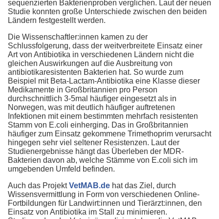
sequenzierten Bakterienproben verglichen. Laut der neuen
Studie konnten große Unterschiede zwischen den beiden
Ländern festgestellt werden.
Die Wissenschaftler:innen kamen zu der
Schlussfolgerung, dass der weitverbreitete Einsatz einer
Art von Antibiotika in verschiedenen Ländern nicht die
gleichen Auswirkungen auf die Ausbreitung von
antibiotikaresistenten Bakterien hat. So wurde zum
Beispiel mit Beta-Lactam-Antibiotika eine Klasse dieser
Medikamente in Großbritannien pro Person
durchschnittlich 3-5mal häufiger eingesetzt als in
Norwegen, was mit deutlich häufiger auftretenen
Infektionen mit einem bestimmten mehrfach resistenten
Stamm von E.coli einherging. Das in Großbritannien
häufiger zum Einsatz gekommene Trimethoprim verursacht
hingegen sehr viel seltener Resistenzen. Laut der
Studienergebnisse hängt das Überleben der MDR-
Bakterien davon ab, welche Stämme von E.coli sich im
umgebenden Umfeld befinden.
Auch das Projekt
VetMAB.de
hat das Ziel, durch
Wissensvermittlung in Form von verschiedenen Online-
Fortbildungen für Landwirt:innen und Tierärzt:innen, den
Einsatz von Antibiotika im Stall zu minimieren.