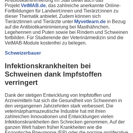
Antibiotikaminimierung im Stall bietet auch das
Projekt
VetMAB.de
, das zahlreiche anerkannte Online-
Fortbildungen für Landwirt:innen und Tierärzt:innen zu
dieser Thematik anbietet. Zudem können sich
Tierärztinnen und Tierärzte unter
Myvetlearn.de
in Bezug
auf die Antibiotikaminimierung bei Masthähnchen,
Legehennen und Puten sowie bei Rindern und Schweinen
fortbilden. Für Studierende der Veterinärmedizin sind die
VetMAB-Module kostenfrei zu belegen.
Schweizerbauer
Infektionskrankheiten bei
Schweinen dank Impfstoffen
verringert
Dank der stetigen Entwicklung von Impfstoffen und
Arzneimitteln hat sich die Gesundheit von Schweinen in
den vergangenen Jahrzehnten stark verbessert. Die
veterinärpharmazeutische Industrie hat mit ihren
zahlreichen Innovationen und Entwicklungen vielen
Infektionskrankheiten den Schrecken genommen. Auf der
ganzen Welt haben früher Krankheiten wie die
Enzootische Pneumonie (EP) oder die porzine proliferative