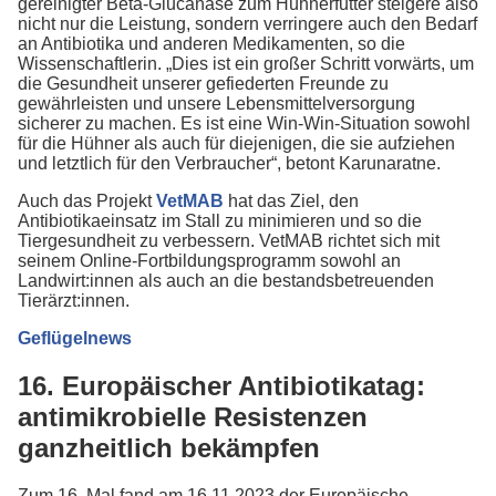
gereinigter Beta-Glucanase zum Hühnerfutter steigere also
nicht nur die Leistung, sondern verringere auch den Bedarf
an Antibiotika und anderen Medikamenten, so die
Wissenschaftlerin. „Dies ist ein großer Schritt vorwärts, um
die Gesundheit unserer gefiederten Freunde zu
gewährleisten und unsere Lebensmittelversorgung
sicherer zu machen. Es ist eine Win-Win-Situation sowohl
für die Hühner als auch für diejenigen, die sie aufziehen
und letztlich für den Verbraucher“, betont Karunaratne.
Auch das Projekt
VetMAB
hat das Ziel, den
Antibiotikaeinsatz im Stall zu minimieren und so die
Tiergesundheit zu verbessern. VetMAB richtet sich mit
seinem Online-Fortbildungsprogramm sowohl an
Landwirt:innen als auch an die bestandsbetreuenden
Tierärzt:innen.
Geflügelnews
16. Europäischer Antibiotikatag:
antimikrobielle Resistenzen
ganzheitlich bekämpfen
Zum 16. Mal fand am 16.11.2023 der Europäische