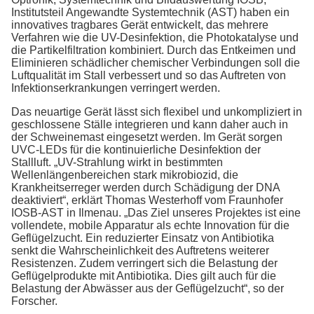
Institutsteil Angewandte Systemtechnik (AST) haben ein
innovatives tragbares Gerät entwickelt, das mehrere
Verfahren wie die UV-Desinfektion, die Photokatalyse und
die Partikelfiltration kombiniert. Durch das Entkeimen und
Eliminieren schädlicher chemischer Verbindungen soll die
Luftqualität im Stall verbessert und so das Auftreten von
Infektionserkrankungen verringert werden.
Das neuartige Gerät lässt sich flexibel und unkompliziert in
geschlossene Ställe integrieren und kann daher auch in
der Schweinemast eingesetzt werden. Im Gerät sorgen
UVC-LEDs für die kontinuierliche Desinfektion der
Stallluft. „UV-Strahlung wirkt in bestimmten
Wellenlängenbereichen stark mikrobiozid, die
Krankheitserreger werden durch Schädigung der DNA
deaktiviert“, erklärt Thomas Westerhoff vom Fraunhofer
IOSB-AST in Ilmenau. „Das Ziel unseres Projektes ist eine
vollendete, mobile Apparatur als echte Innovation für die
Geflügelzucht. Ein reduzierter Einsatz von Antibiotika
senkt die Wahrscheinlichkeit des Auftretens weiterer
Resistenzen. Zudem verringert sich die Belastung der
Geflügelprodukte mit Antibiotika. Dies gilt auch für die
Belastung der Abwässer aus der Geflügelzucht“, so der
Forscher.