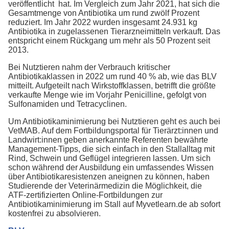
veröffentlicht hat. Im Vergleich zum Jahr 2021, hat sich die
Gesamtmenge von Antibiotika um rund zwölf Prozent
reduziert. Im Jahr 2022 wurden insgesamt 24.931 kg
Antibiotika in zugelassenen Tierarzneimitteln verkauft. Das
entspricht einem Rückgang um mehr als 50 Prozent seit
2013.
Bei Nutztieren nahm der Verbrauch kritischer
Antibiotikaklassen in 2022 um rund 40 % ab, wie das BLV
mitteilt. Aufgeteilt nach Wirkstoffklassen, betrifft die größte
verkaufte Menge wie im Vorjahr Penicilline, gefolgt von
Sulfonamiden und Tetracyclinen.
Um Antibiotikaminimierung bei Nutztieren geht es auch bei
VetMAB. Auf dem Fortbildungsportal für Tierärzt:innen und
Landwirt:innen geben anerkannte Referenten bewährte
Management-Tipps, die sich einfach in den Stallalltag mit
Rind, Schwein und Geflügel integrieren lassen. Um sich
schon während der Ausbildung ein umfassendes Wissen
über Antibiotikaresistenzen aneignen zu können, haben
Studierende der Veterinärmedizin die Möglichkeit, die
ATF-zertifizierten Online-Fortbildungen zur
Antibiotikaminimierung im Stall auf Myvetlearn.de ab sofort
kostenfrei zu absolvieren.