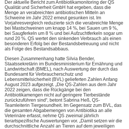
Der aktuelle Bericht zum Antibiotikamonitoring der QS
Qualität und Sicherheit GmbH hat ergeben, dass die
Menge an verabreichten antibiotischen Mitteln an
Schweine im Jahr 2022 erneut gesunken ist. Im
Vorjahresvergleich reduzierte sich die verabreichte Menge
bei Mastschweinen um knapp 14 %, bei Sauen um 9 %,
bei Saugferkeln um 8 % und bei Aufzuchtferkeln sogar um
rund 20 %. QS wertet den sinkenden Verbrauch als einen
besonderen Erfolg bei der Bestandsbetreuung und nicht
als Folge des Bestandsabbaus.
Diesen Zusammenhang hatte Silvia Bender,
Staatssekretärin im Bundesministerium für Ernährung und
Landwirtschaft (BMEL), nach Auswertung der durch das
Bundesamt für Verbraucherschutz und
Lebensmittelsicherheit (BVL) gelieferten Zahlen Anfang
August 2023 aufgezeigt. „Die QS-Zahlen aus dem Jahr
2022 zeigen, dass die Rückgänge bei den
Antibiotikamengen nicht auf geringere Tierbestände
zurückzuführen sind“, betont Sabrina Heß, QS-
Teamleiterin Tiergesundheit. Im Gegensatz zum BVL, das
die gesamten Abgabemengen von Antibiotika an alle
Veterinäre erfasst, nehme QS zweimal jährlich
tierartspezifische Auswertungen vor. „Damit setzen wir die
durchschnittliche Anzahl an Tieren auf dem jeweiligen