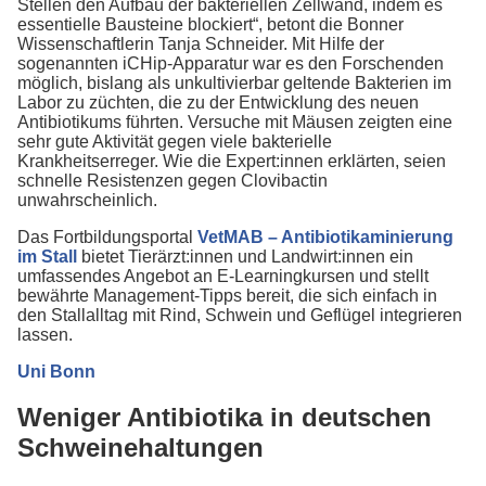
Stellen den Aufbau der bakteriellen Zellwand, indem es
essentielle Bausteine blockiert“, betont die Bonner
Wissenschaftlerin Tanja Schneider. Mit Hilfe der
sogenannten iCHip-Apparatur war es den Forschenden
möglich, bislang als unkultivierbar geltende Bakterien im
Labor zu züchten, die zu der Entwicklung des neuen
Antibiotikums führten. Versuche mit Mäusen zeigten eine
sehr gute Aktivität gegen viele bakterielle
Krankheitserreger. Wie die Expert:innen erklärten, seien
schnelle Resistenzen gegen Clovibactin
unwahrscheinlich.
Das Fortbildungsportal
VetMAB – Antibiotikaminierung
im Stall
bietet Tierärzt:innen und Landwirt:innen ein
umfassendes Angebot an E-Learningkursen und stellt
bewährte Management-Tipps bereit, die sich einfach in
den Stallalltag mit Rind, Schwein und Geflügel integrieren
lassen.
Uni Bonn
Weniger Antibiotika in deutschen
Schweinehaltungen