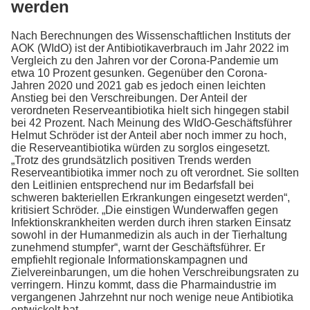
werden
Nach Berechnungen des Wissenschaftlichen Instituts der
AOK (WIdO) ist der Antibiotikaverbrauch im Jahr 2022 im
Vergleich zu den Jahren vor der Corona-Pandemie um
etwa 10 Prozent gesunken. Gegenüber den Corona-
Jahren 2020 und 2021 gab es jedoch einen leichten
Anstieg bei den Verschreibungen. Der Anteil der
verordneten Reserveantibiotika hielt sich hingegen stabil
bei 42 Prozent. Nach Meinung des WIdO-Geschäftsführer
Helmut Schröder ist der Anteil aber noch immer zu hoch,
die Reserveantibiotika würden zu sorglos eingesetzt.
„Trotz des grundsätzlich positiven Trends werden
Reserveantibiotika immer noch zu oft verordnet. Sie sollten
den Leitlinien entsprechend nur im Bedarfsfall bei
schweren bakteriellen Erkrankungen eingesetzt werden“,
kritisiert Schröder. „Die einstigen Wunderwaffen gegen
Infektionskrankheiten werden durch ihren starken Einsatz
sowohl in der Humanmedizin als auch in der Tierhaltung
zunehmend stumpfer“, warnt der Geschäftsführer. Er
empfiehlt regionale Informationskampagnen und
Zielvereinbarungen, um die hohen Verschreibungsraten zu
verringern. Hinzu kommt, dass die Pharmaindustrie im
vergangenen Jahrzehnt nur noch wenige neue Antibiotika
entwickelt hat.