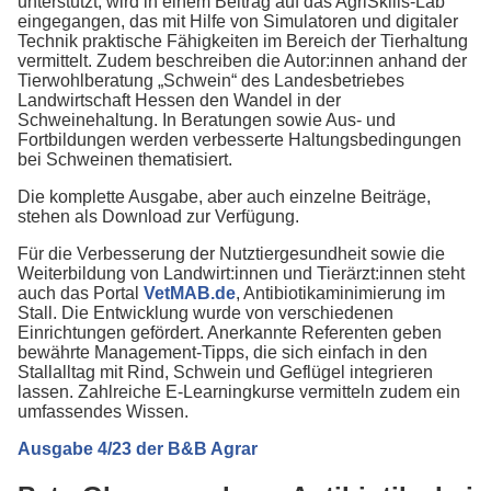
unterstützt, wird in einem Beitrag auf das AgriSkills-Lab
eingegangen, das mit Hilfe von Simulatoren und digitaler
Technik praktische Fähigkeiten im Bereich der Tierhaltung
vermittelt. Zudem beschreiben die Autor:innen anhand der
Tierwohlberatung „Schwein“ des Landesbetriebes
Landwirtschaft Hessen den Wandel in der
Schweinehaltung. In Beratungen sowie Aus- und
Fortbildungen werden verbesserte Haltungsbedingungen
bei Schweinen thematisiert.
Die komplette Ausgabe, aber auch einzelne Beiträge,
stehen als Download zur Verfügung.
Für die Verbesserung der Nutztiergesundheit sowie die
Weiterbildung von Landwirt:innen und Tierärzt:innen steht
auch das Portal
VetMAB.de
, Antibiotikaminimierung im
Stall. Die Entwicklung wurde von verschiedenen
Einrichtungen gefördert. Anerkannte Referenten geben
bewährte Management-Tipps, die sich einfach in den
Stallalltag mit Rind, Schwein und Geflügel integrieren
lassen. Zahlreiche E-Learningkurse vermitteln zudem ein
umfassendes Wissen.
Ausgabe 4/23 der B&B Agrar