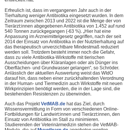
Erfreulich ist, dass im vergangenen Jahr auch in der
Tierhaltung weniger Antibiotika eingesetzt wurden. In dem
Zeitraum zwischen 2013 und 2022 ist die Menge der von
Tierärzt:innen abgegebenen Antibiotika von 1.452 auf rund
540 Tonnen zurückgegangen (-63 %). „Hier hat eine
Anpassung im Arzneimittelgesetz gegriffen, nach der seit
2014 der Einsatz von Antibiotika in der Nutztierhaltung auf
das therapeutisch unverzichtbare Mindestmaß reduziert
werden soll. Trotzdem besteht immer noch die Gefahr,
dass zu viele Antibiotika-Wirkstoffe mit tierischen
Ausscheidungen über Kläranlagen oder als Dünger ins
Oberflächen- und Grundwasser gelangen“, so Schröder.
Anlässlich der aktuellen Auswertung weist das WIdO
darauf hin, dass neben einer zurückhaltenden Verordnung
in der Human- und Tiermedizin auch Wirkstoffe mit neuen
Wirkprinzipien benötigt werden, die in der Lage sind, die
bestehenden Resistenzen zu überwinden.
Auch das Projekt
VetMAB.de
hat das Ziel, durch
Wissensvermittlung in Form von verschiedenen Online-
Fortbildungen für Landwirt:innen und Tierärzt:innen, den
Einsatz von Antibiotika im Stall zu minimieren.
Studierenden der Veterinärmedizin stehen die VetMAB-
Module, die auf
Myvetlearn.de
angeboten werden,