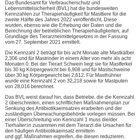
Das Bundesamt für Verbraucherschutz und
Lebensmittelsicherheit (BVL) hat die bundesweiten
Kennzahlen zur Therapiehäufigkeit für Masttiere für die
zweite Hälfte des Jahres 2022 veröffentlicht. Diese
wurden, ebenso wie die Erhebung der Daten und die
Berechnung der betrieblichen Therapiehäufigkeiten, auf
Grundlage des Tierarzneimittelgesetzes in der Fassung
vom 27. September 2021 ermittelt.
Die Kennzahl 2 beträgt für bis acht Monate alte Mastkälber
2,306 und für Mastrinder in einem Alter von mehr als acht
Monaten 0. Bei der Tierart Schwein liegt sie für Mastferkel
bis 30 kg Körpergewicht bei 6,908 und für Mastschweine
über 30 kg Körpergewicht bei 2,612. Für Masthühner
wurde eine Kennzahl 2 von 32,218 sowie für Mastputen
von 28,016 berechnet.
Das BVL weist darauf hin, dass Betriebe, die die Kennzahl
2 überschreiten, einen schriftlichen Maßnahmenplan zur
Senkung des Antibiotikaeinsatzes erarbeiten und der
zuständigen Überwachungsbehörde vorlegen müssen. Bei
einer Überschreitung von Kennzahl 1 muss die/der
Tierhalter:in zusammen mit dem Tierarzt die Ursachen für
den häufigen Antibiotikaeinsatz ermitteln
und ggf. Maßnahmen ergreifen, die diesen reduzieren.