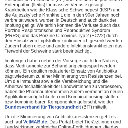
Enteropathie (Ileitis) für massive Verluste gesorgt.
Krankheiten wie die Klassische Schweinepest (KSP) und
die Aujeszky’sche Krankheit, die in den 90er Jahren noch
verbreitet waren, wurden in Deutschland auch dank der
Impfung getilgt. Weiterhin konnten die Verluste durch das
Porzine Respiratorische und Reproduktive Syndrom
(PRRS) und das Porzine Circovirus Typ 2 (PCV2) durch
den Einsatz von Impfstoffen kontinuierlich gesenkt werden.
Zudem haben diese und andere Infektionskrankheiten das
Tierwohl der Schweine stark beeinträchtigt.
Impfungen haben neben der Vorsorge auch den Nutzen,
dass Medikamente zur Behandlung eingespart werden
können. Ein deutlich reduzierter Einsatz von Antibiotika
trägt wiederum zu einer Minimierung von Resistenzen bei.
Um die Immunität sowie die Verabreichung und die
Arbeitswirtschaftlichkeit der Landwirt:innen zu verbessern,
haben die Pharmaunternehmen zudem vermehrt an neuen
Applikationsmöglichkeiten und Kombinationsimpfstoffen
bzw. kombinierbaren Komponenten geforscht, wie der
Bundesverband für Tiergesundheit
(BfT) mitteilt.
Um die Minimierung von Antibiotikaresistenzen geht es
auch auf
VetMAB.de
. Das Portal bietet Tierärzt:innen und
Landwirt:innen zahlreiche Online-Fortbildungen, die das