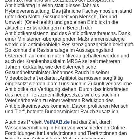
Antibiotikatag in Wien statt, dieses Jahr als
Hybridveranstaltung. Das jährliche Fachsymposium stand
unter dem Motto „Gesundheit von Mensch, Tier und
Umwelt“ (One-Health) und gab einen Einblick in die
aktuellen Entwicklungen im Bereich der
Antibiotikaresistenz und des Antibiotikaverbrauchs. Dank
einer Ministerien-übergreifenden Maßnahmenstrategie
werde die antimikrobielle Resistenz ganzheitlich bekämpft.
So konnte die Resistenzlage im Austragungsland
Österreich auf einem guten Niveau gehalten werden und
auch der Krankenhauskeim MRSA sei seit mehreren
Jahren rückläufig, wie der österreichische
Gesundheitsminister Johannes Rauch in seiner
Videobotschaft erklärte. „Antibiotika müssen sorgfältig
eingesetzt werden, damit uns auch in Zukunft verlässliche
Antibiotika zur Verfügung stehen. Durch das Inkrafttreten
des neuen Tierarzneimittelgesetzes wird es auch im
Veterinärbereich zu einer weiteren Reduktion des
Antibiotikaeinsatzes kommen. Davon profitieren Mensch
und Tier“, betonte Bundesminister Rauch zusätzlich.
Auch das Projekt
VetMAB.de
hat das Ziel, durch
Wissensvermittlung in Form von verschiedenen Online-
Fortbildungen für Landwirt:innen und Tierärzt:innen den
Einsatz von Antibiotika im Stall zu minimieren.