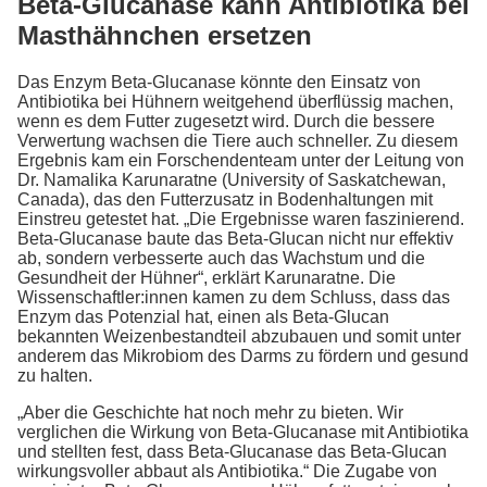
Beta-Glucanase kann Antibiotika bei
Masthähnchen ersetzen
Das Enzym Beta-Glucanase könnte den Einsatz von
Antibiotika bei Hühnern weitgehend überflüssig machen,
wenn es dem Futter zugesetzt wird. Durch die bessere
Verwertung wachsen die Tiere auch schneller. Zu diesem
Ergebnis kam ein Forschendenteam unter der Leitung von
Dr. Namalika Karunaratne (University of Saskatchewan,
Canada), das den Futterzusatz in Bodenhaltungen mit
Einstreu getestet hat. „Die Ergebnisse waren faszinierend.
Beta-Glucanase baute das Beta-Glucan nicht nur effektiv
ab, sondern verbesserte auch das Wachstum und die
Gesundheit der Hühner“, erklärt Karunaratne. Die
Wissenschaftler:innen kamen zu dem Schluss, dass das
Enzym das Potenzial hat, einen als Beta-Glucan
bekannten Weizenbestandteil abzubauen und somit unter
anderem das Mikrobiom des Darms zu fördern und gesund
zu halten.
„Aber die Geschichte hat noch mehr zu bieten. Wir
verglichen die Wirkung von Beta-Glucanase mit Antibiotika
und stellten fest, dass Beta-Glucanase das Beta-Glucan
wirkungsvoller abbaut als Antibiotika.“ Die Zugabe von