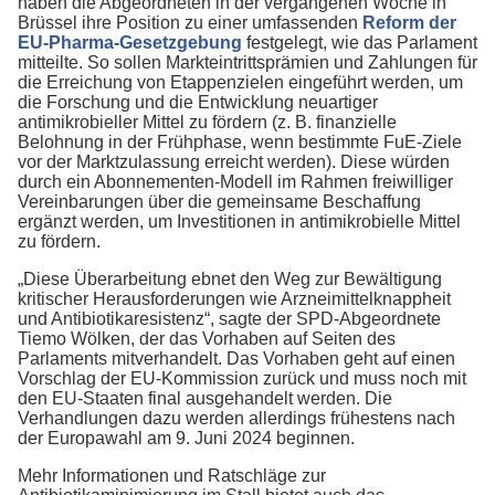
haben die Abgeordneten in der vergangenen Woche in
Brüssel ihre Position zu einer umfassenden
Reform der
EU-Pharma-Gesetzgebung
festgelegt, wie das Parlament
mitteilte. So sollen Markteintrittsprämien und Zahlungen für
die Erreichung von Etappenzielen eingeführt werden, um
die Forschung und die Entwicklung neuartiger
antimikrobieller Mittel zu fördern (z. B. finanzielle
Belohnung in der Frühphase, wenn bestimmte FuE-Ziele
vor der Marktzulassung erreicht werden). Diese würden
durch ein Abonnementen-Modell im Rahmen freiwilliger
Vereinbarungen über die gemeinsame Beschaffung
ergänzt werden, um Investitionen in antimikrobielle Mittel
zu fördern.
„Diese Überarbeitung ebnet den Weg zur Bewältigung
kritischer Herausforderungen wie Arzneimittelknappheit
und Antibiotikaresistenz“, sagte der SPD-Abgeordnete
Tiemo Wölken, der das Vorhaben auf Seiten des
Parlaments mitverhandelt. Das Vorhaben geht auf einen
Vorschlag der EU-Kommission zurück und muss noch mit
den EU-Staaten final ausgehandelt werden. Die
Verhandlungen dazu werden allerdings frühestens nach
der Europawahl am 9. Juni 2024 beginnen.
Mehr Informationen und Ratschläge zur