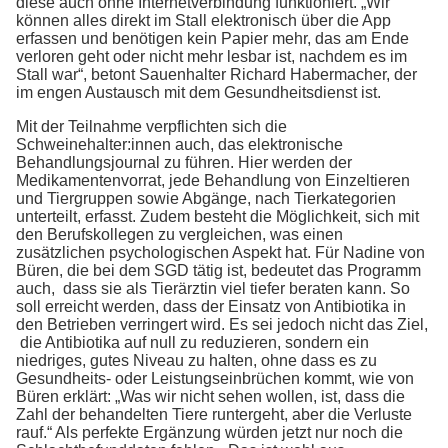
diese auch ohne Internetverbindung funktioniert. „Wir
können alles direkt im Stall elektronisch über die App
erfassen und benötigen kein Papier mehr, das am Ende
verloren geht oder nicht mehr lesbar ist, nachdem es im
Stall war“, betont Sauenhalter Richard Habermacher, der
im engen Austausch mit dem Gesundheitsdienst ist.
Mit der Teilnahme verpflichten sich die
Schweinehalter:innen auch, das elektronische
Behandlungsjournal zu führen. Hier werden der
Medikamentenvorrat, jede Behandlung von Einzeltieren
und Tiergruppen sowie Abgänge, nach Tierkategorien
unterteilt, erfasst. Zudem besteht die Möglichkeit, sich mit
den Berufskollegen zu vergleichen, was einen
zusätzlichen psychologischen Aspekt hat. Für Nadine von
Büren, die bei dem SGD tätig ist, bedeutet das Programm
auch, dass sie als Tierärztin viel tiefer beraten kann. So
soll erreicht werden, dass der Einsatz von Antibiotika in
den Betrieben verringert wird. Es sei jedoch nicht das Ziel,
die Antibiotika auf null zu reduzieren, sondern ein
niedriges, gutes Niveau zu halten, ohne dass es zu
Gesundheits- oder Leistungseinbrüchen kommt, wie von
Büren erklärt: „Was wir nicht sehen wollen, ist, dass die
Zahl der behandelten Tiere runtergeht, aber die Verluste
rauf.“ Als perfekte Ergänzung würden jetzt nur noch die