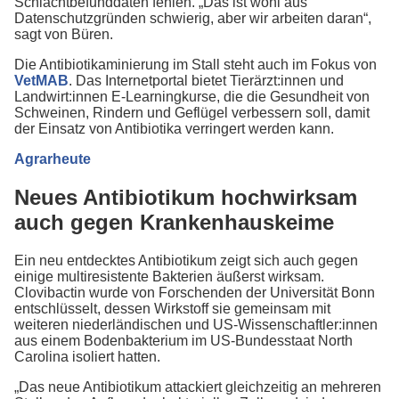
Schlachtbefunddaten fehlen. „Das ist wohl aus
Datenschutzgründen schwierig, aber wir arbeiten daran“,
sagt von Büren.
Die Antibiotikaminierung im Stall steht auch im Fokus von
VetMAB
. Das Internetportal bietet Tierärzt:innen und
Landwirt:innen E-Learningkurse, die die Gesundheit von
Schweinen, Rindern und Geflügel verbessern soll, damit
der Einsatz von Antibiotika verringert werden kann.
Agrarheute
Neues Antibiotikum hochwirksam
auch gegen Krankenhauskeime
Ein neu entdecktes Antibiotikum zeigt sich auch gegen
einige multiresistente Bakterien äußerst wirksam.
Clovibactin wurde von Forschenden der Universität Bonn
entschlüsselt, dessen Wirkstoff sie gemeinsam mit
weiteren niederländischen und US-Wissenschaftler:innen
aus einem Bodenbakterium im US-Bundesstaat North
Carolina isoliert hatten.
„Das neue Antibiotikum attackiert gleichzeitig an mehreren