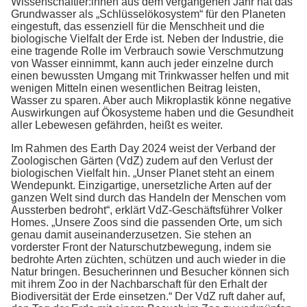
Wissenschaftler:innen aus dem vergangenen Jahr hat das
Grundwasser als „Schlüsselökosystem“ für den Planeten
eingestuft, das essenziell für die Menschheit und die
biologische Vielfalt der Erde ist. Neben der Industrie, die
eine tragende Rolle im Verbrauch sowie Verschmutzung
von Wasser einnimmt, kann auch jeder einzelne durch
einen bewussten Umgang mit Trinkwasser helfen und mit
wenigen Mitteln einen wesentlichen Beitrag leisten,
Wasser zu sparen. Aber auch Mikroplastik könne negative
Auswirkungen auf Ökosysteme haben und die Gesundheit
aller Lebewesen gefährden, heißt es weiter.
Im Rahmen des Earth Day 2024 weist der Verband der
Zoologischen Gärten (VdZ) zudem auf den Verlust der
biologischen Vielfalt hin. „Unser Planet steht an einem
Wendepunkt. Einzigartige, unersetzliche Arten auf der
ganzen Welt sind durch das Handeln der Menschen vom
Aussterben bedroht“, erklärt VdZ-Geschäftsführer Volker
Homes. „Unsere Zoos sind die passenden Orte, um sich
genau damit auseinanderzusetzen. Sie stehen an
vorderster Front der Naturschutzbewegung, indem sie
bedrohte Arten züchten, schützen und auch wieder in die
Natur bringen. Besucherinnen und Besucher können sich
mit ihrem Zoo in der Nachbarschaft für den Erhalt der
Biodiversität der Erde einsetzen.“ Der VdZ ruft daher auf,