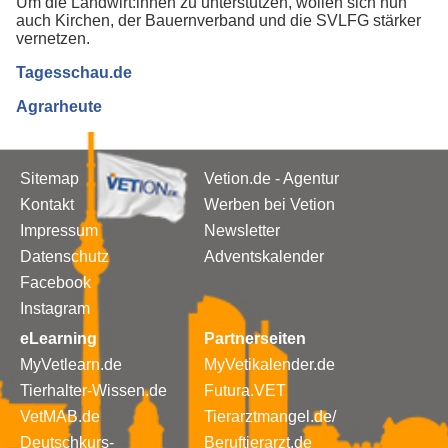
Um die Landwirt:innen zu unterstützen, wollen sich nun
auch Kirchen, der Bauernverband und die SVLFG stärker
vernetzen.
Tagesschau.de
Agrarheute
Sitemap
Vetion.de - Agentur
Kontakt
Werben bei Vetion
Impressum
Newsletter
Datenschutz
Adventskalender
Facebook
Instagram
eLearning
Partnerseiten
MyVetlearn.de
MyVetikalender.de
Tierhalter-Wissen.de
Futura.VET
VetMAB.de
Tierarztmangel.de/
Deutschkurs-
Beruftierarzt.de