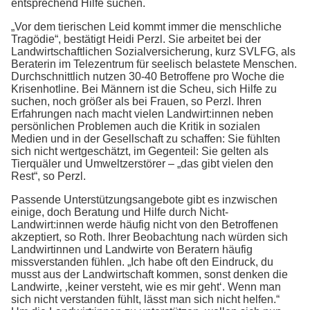
entsprechend Hilfe suchen.
„Vor dem tierischen Leid kommt immer die menschliche
Tragödie“, bestätigt Heidi Perzl. Sie arbeitet bei der
Landwirtschaftlichen Sozialversicherung, kurz SVLFG, als
Beraterin im Telezentrum für seelisch belastete Menschen.
Durchschnittlich nutzen 30-40 Betroffene pro Woche die
Krisenhotline. Bei Männern ist die Scheu, sich Hilfe zu
suchen, noch größer als bei Frauen, so Perzl. Ihren
Erfahrungen nach macht vielen Landwirt:innen neben
persönlichen Problemen auch die Kritik in sozialen
Medien und in der Gesellschaft zu schaffen: Sie fühlten
sich nicht wertgeschätzt, im Gegenteil: Sie gelten als
Tierquäler und Umweltzerstörer – „das gibt vielen den
Rest“, so Perzl.
Passende Unterstützungsangebote gibt es inzwischen
einige, doch Beratung und Hilfe durch Nicht-
Landwirt:innen werde häufig nicht von den Betroffenen
akzeptiert, so Roth. Ihrer Beobachtung nach würden sich
Landwirtinnen und Landwirte von Beratern häufig
missverstanden fühlen. „Ich habe oft den Eindruck, du
musst aus der Landwirtschaft kommen, sonst denken die
Landwirte‚ ‚keiner versteht, wie es mir geht‘. Wenn man
sich nicht verstanden fühlt, lässt man sich nicht helfen.“