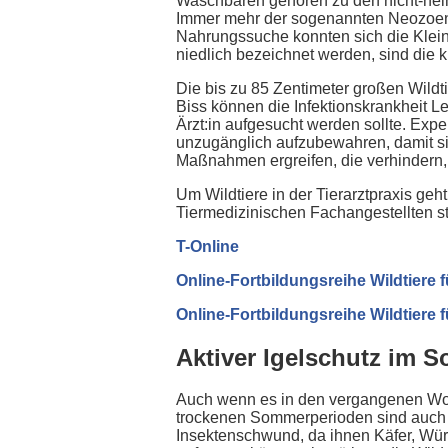
Waschbären gehören zu den nicht-heimi
Immer mehr der sogenannten Neozoen l
Nahrungssuche konnten sich die Klei
niedlich bezeichnet werden, sind die
Die bis zu 85 Zentimeter großen Wildt
Biss können die Infektionskrankheit 
Ärzt:in aufgesucht werden sollte. Expe
unzugänglich aufzubewahren, damit sic
Maßnahmen ergreifen, die verhindern,
Um Wildtiere in der Tierarztpraxis geh
Tiermedizinischen Fachangestellten st
T-Online
Online-Fortbildungsreihe Wildtiere f
Online-Fortbildungsreihe Wildtiere 
Aktiver Igelschutz im 
Auch wenn es in den vergangenen Woch
trockenen Sommerperioden sind auch fü
Insektenschwund, da ihnen Käfer, Wür