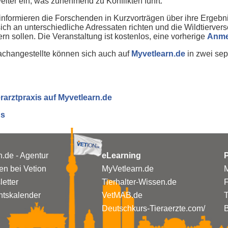
iter ein, was zunehmend zu Konflikten führt.
 informieren die Forschenden in Kurzvorträgen über ihre Ergeb
sich an unterschiedliche Adressaten richten und die Wildtierv
rn sollen. Die Veranstaltung ist kostenlos, eine vorherige
Anme
Fachangestellte können sich auch auf
Myvetlearn.de
in zwei sep
erarztpraxis auf Myvetlearn.de
As
n.de - Agentur
eLearning
P
n bei Vetion
MyVetlearn.de
M
etter
Tierhalter-Wissen.de
tskalender
VetMAB.de
T
Deutschkurs-Tieraerzte.com/
B