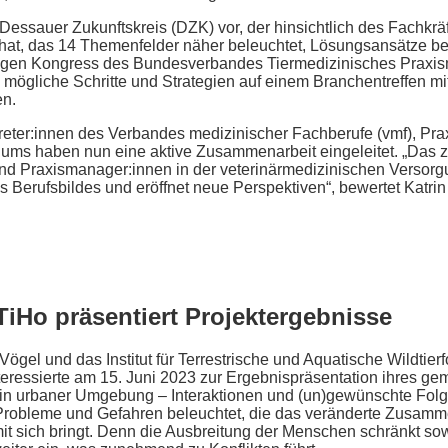
essauer Zukunftskreis (DZK) vor, der hinsichtlich des Fachkrä
hat, das 14 Themenfelder näher beleuchtet, Lösungsansätze bes
gen Kongress des Bundesverbandes Tiermedizinisches Praxis
ögliche Schritte und Strategien auf einem Branchentreffen mit 
en.
ter:innen des Verbandes medizinischer Fachberufe (vmf), Pr
dums haben nun eine aktive Zusammenarbeit eingeleitet. „Das ze
nd Praxismanager:innen in der veterinärmedizinischen Versorg
s Berufsbildes und eröffnet neue Perspektiven“, bewertet Katr
TiHo präsentiert Projektergebnisse
 Vögel und das Institut für Terrestrische und Aquatische Wildtierf
eressierte am 15. Juni 2023 zur Ergebnispräsentation ihres g
 in urbaner Umgebung – Interaktionen und (un)gewünschte Folge
e Probleme und Gefahren beleuchtet, die das veränderte Zusam
 sich bringt. Denn die Ausbreitung der Menschen schränkt sow