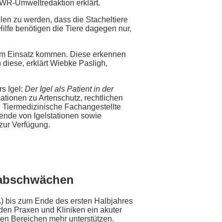
SWR-Umweltredaktion erklärt.
len zu werden, dass die Stacheltiere
Hilfe benötigen die Tiere dagegen nur,
 zum Einsatz kommen. Diese erkennen
n diese, erklärt Wiebke Pasligh,
rs Igel:
Der Igel als Patient in der
ationen zu Artenschutz, rechtlichen
. Tiermedizinische Fachangestellte
tende von Igelstationen sowie
zur Verfügung.
l abschwächen
A) bis zum Ende des ersten Halbjahres
den Praxen und Kliniken ein akuter
len Bereichen mehr unterstützen.