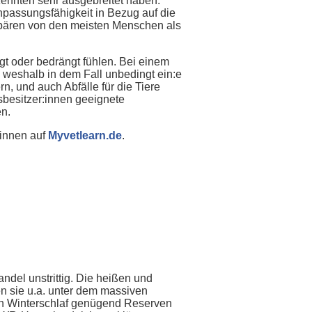
zehnten sehr ausgebreitet haben.
passungsfähigkeit in Bezug auf die
bären von den meisten Menschen als
gt oder bedrängt fühlen. Bei einem
weshalb in dem Fall unbedingt ein:e
n, und auch Abfälle für die Tiere
sbesitzer:innen geeignete
n.
:innen auf
Myvetlearn.de
.
del unstrittig. Die heißen und
n sie u.a. unter dem massiven
en Winterschlaf genügend Reserven