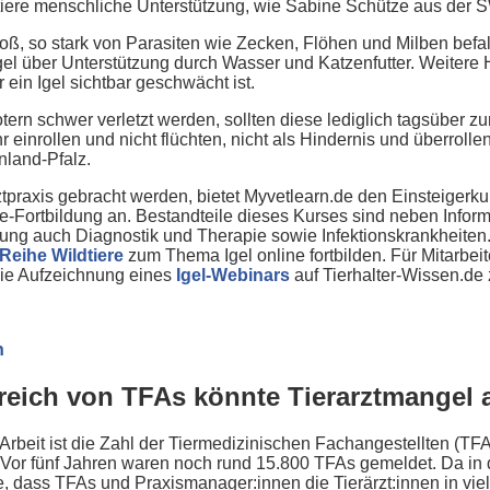
tiere menschliche Unterstützung, wie Sabine Schütze aus der 
roß, so stark von Parasiten wie Zecken, Flöhen und Milben befal
gel über Unterstützung durch Wasser und Katzenfutter. Weitere 
ein Igel sichtbar geschwächt ist.
ern schwer verletzt werden, sollten diese lediglich tagsüber
r einrollen und nicht flüchten, nicht als Hindernis und überrolle
land-Pfalz.
tpraxis gebracht werden, bietet Myvetlearn.de den Einsteigerku
ne-Fortbildung an. Bestandteile dieses Kurses sind neben Inform
gung auch Diagnostik und Therapie sowie Infektionskrankheiten
Reihe Wildtiere
zum Thema Igel online fortbilden. Für Mitarbei
 die Aufzeichnung eines
Igel-Webinars
auf Tierhalter-Wissen.de 
n
ereich von TFAs könnte Tierarztmange
rbeit ist die Zahl der Tiermedizinischen Fachangestellten (TF
Vor fünf Jahren waren noch rund 15.800 TFAs gemeldet. Da in 
e, dass TFAs und Praxismanager:innen die Tierärzt:innen in vie