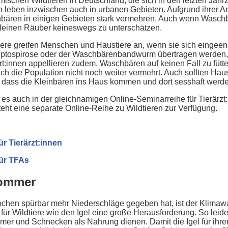
schen Wildtieren in Deutschland, die sich in den letzten Jahr
eben inzwischen auch in urbanen Gebieten. Aufgrund ihrer An
nbären in einigen Gebieten stark vermehren. Auch wenn Wasch
 kleinen Räuber keineswegs zu unterschätzen.
iere greifen Menschen und Haustiere an, wenn sie sich eingeen
Leptospirose oder der Waschbärenbandwurm übertragen werden, 
rt:innen appellieren zudem, Waschbären auf keinen Fall zu fütter
h die Population nicht noch weiter vermehrt. Auch sollten Hau
 dass die Kleinbären ins Haus kommen und dort sesshaft werde
t es auch in der gleichnamigen Online-Seminarreihe für Tierärzt
eht eine separate Online-Reihe zu Wildtieren zur Verfügung.
ür Tierärzt:innen
für TFAs
Sommer
en spürbar mehr Niederschläge gegeben hat, ist der Klimawan
r Wildtiere wie den Igel eine große Herausforderung. So leide
mer und Schnecken als Nahrung dienen. Damit die Igel für ihr