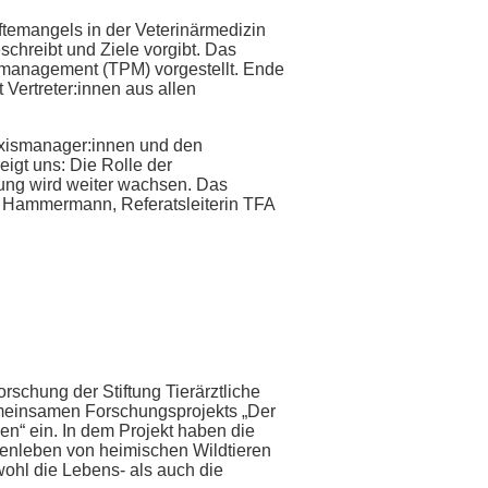
ftemangels in der Veterinärmedizin
chreibt und Ziele vorgibt. Das
management (TPM) vorgestellt. Ende
Vertreter:innen aus allen
axismanager:innen und den
igt uns: Die Rolle der
ung wird weiter wachsen. Das
in Hammermann, Referatsleiterin TFA
orschung der Stiftung Tierärztliche
emeinsamen Forschungsprojekts „Der
n“ ein. In dem Projekt haben die
menleben von heimischen Wildtieren
ohl die Lebens- als auch die