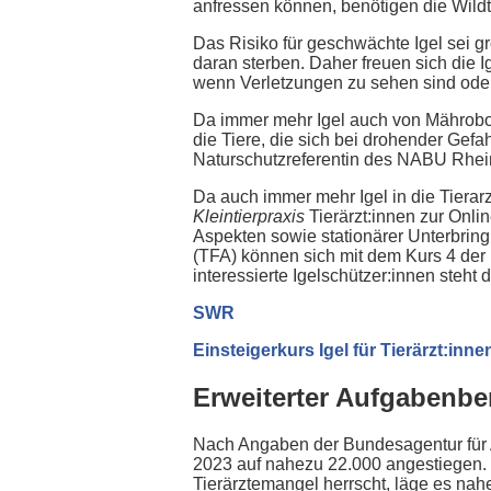
anfressen können, benötigen die Wild
Das Risiko für geschwächte Igel sei g
daran sterben. Daher freuen sich die I
wenn Verletzungen zu sehen sind oder 
Da immer mehr Igel auch von Mährobot
die Tiere, die sich bei drohender Gefah
Naturschutzreferentin des NABU Rhein
Da auch immer mehr Igel in die Tierarz
Kleintierpraxis
Tierärzt:innen zur Onli
Aspekten sowie stationärer Unterbrin
(TFA) können sich mit dem Kurs 4 der
interessierte Igelschützer:innen steht
SWR
Einsteigerkurs Igel für Tierärzt:inne
Erweiterter Aufgabenb
Nach Angaben der Bundesagentur für A
2023 auf nahezu 22.000 angestiegen. 
Tierärztemangel herrscht, läge es nah