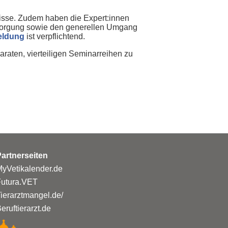
nisse. Zudem haben die Expert:innen
ersorgung sowie den generellen Umgang
ldung
ist verpflichtend.
araten, vierteiligen Seminarreihen zu
artnerseiten
yVetikalender.de
Futura.VET
ierarztmangel.de/
eruftierarzt.de