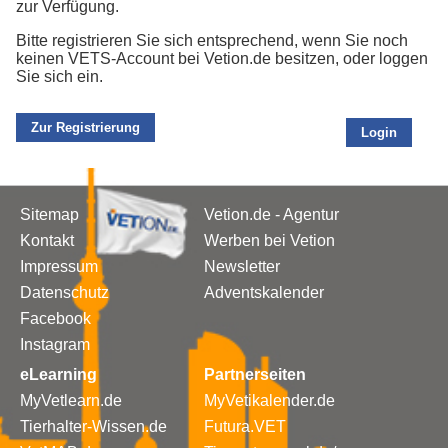
zur Verfügung.
Bitte registrieren Sie sich entsprechend, wenn Sie noch
keinen VETS-Account bei Vetion.de besitzen, oder loggen
Sie sich ein.
Zur Registrierung
Login
Sitemap
Vetion.de - Agentur
Kontakt
Werben bei Vetion
Impressum
Newsletter
Datenschutz
Adventskalender
Facebook
Instagram
eLearning
Partnerseiten
MyVetlearn.de
MyVetikalender.de
Tierhalter-Wissen.de
Futura.VET