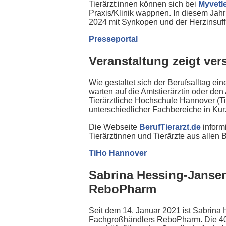
Tierärzt:innen können sich bei
Myvetl
Praxis/Klinik wappnen. In diesem Jah
2024 mit Synkopen und der Herzinsuff
Presseportal
Veranstaltung zeigt ver
Wie gestaltet sich der Berufsalltag ei
warten auf die Amtstierärztin oder den
Tierärztliche Hochschule Hannover (T
unterschiedlicher Fachbereiche in Kurz
Die Webseite
BerufTierarzt.de
informi
Tierärztinnen und Tierärzte aus allen 
TiHo Hannover
Sabrina Hessing-Jansen
ReboPharm
Seit dem 14. Januar 2021 ist Sabrina 
Fachgroßhändlers ReboPharm. Die 40-