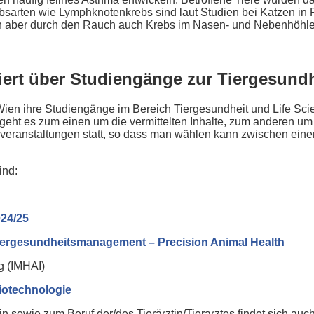
bsarten wie Lymphknotenkrebs sind laut Studien bei Katzen in
n aber durch den Rauch auch Krebs im Nasen- und Nebenhöhle
ert über Studiengänge zur Tiergesundh
Wien ihre Studiengänge im Bereich Tiergesundheit und Life Scie
 geht es zum einen um die vermittelten Inhalte, zum anderen u
dveranstaltungen statt, so dass man wählen kann zwischen eine
ind:
24/25
Tiergesundheitsmanagement – Precision Animal Health
g (IMHAI)
iotechnologie
 sowie zum Beruf der/des Tierärztin/Tierarztes findet sich auc