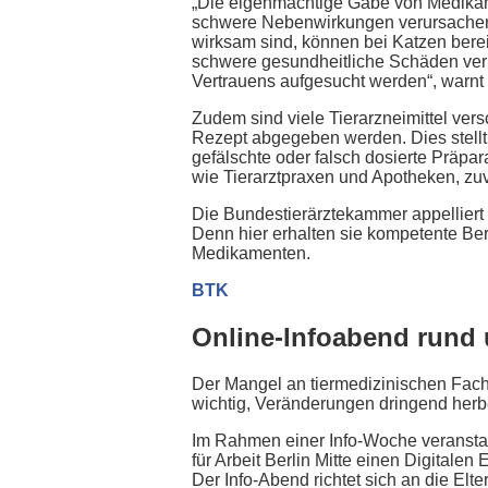
„Die eigenmächtige Gabe von Medikame
schwere Nebenwirkungen verursachen od
wirksam sind, können bei Katzen ber
schwere gesundheitliche Schäden verur
Vertrauens aufgesucht werden“, warnt 
Zudem sind viele Tierarzneimittel ver
Rezept abgegeben werden. Dies stellt 
gefälschte oder falsch dosierte Präpara
wie Tierarztpraxen und Apotheken, zuv
Die Bundestierärztekammer appelliert d
Denn hier erhalten sie kompetente Ber
Medikamenten.
BTK
Online-Infoabend rund u
Der Mangel an tiermedizinischen Fachk
wichtig, Veränderungen dringend herbe
Im Rahmen einer Info-Woche veranstal
für Arbeit Berlin Mitte einen Digitalen
Der Info-Abend richtet sich an die Elte