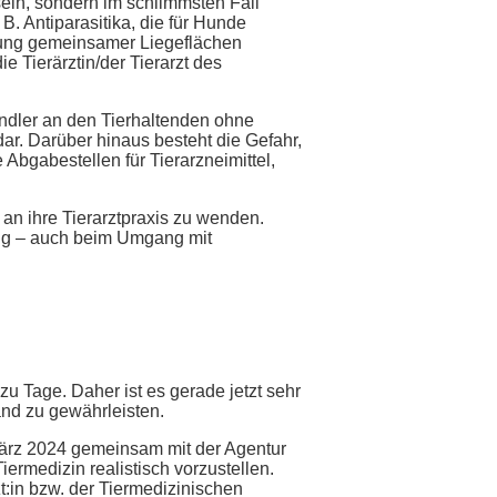
ein, sondern im schlimmsten Fall
. Antiparasitika, die für Hunde
zung gemeinsamer Liegeflächen
 Tierärztin/der Tierarzt des
ändler an den Tierhaltenden ohne
ar. Darüber hinaus besteht die Gefahr,
 Abgabestellen für Tierarzneimittel,
 an ihre Tierarztpraxis zu wenden.
ung – auch beim Umgang mit
u Tage. Daher ist es gerade jetzt sehr
land zu gewährleisten.
März 2024 gemeinsam mit der Agentur
iermedizin realistisch vorzustellen.
zt:in bzw. der Tiermedizinischen