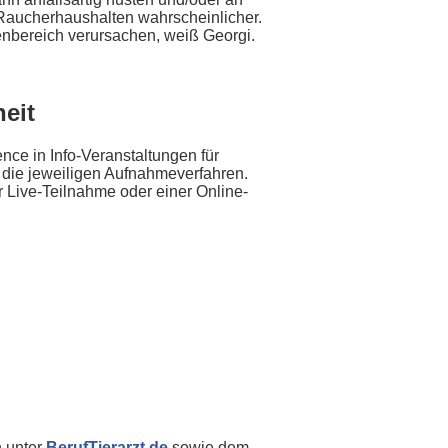
 Raucherhaushalten wahrscheinlicher.
nbereich verursachen, weiß Georgi.
eit
nce in Info-Veranstaltungen für
m die jeweiligen Aufnahmeverfahren.
r Live-Teilnahme oder einer Online-
h unter
BerufTierarzt.de
sowie dem