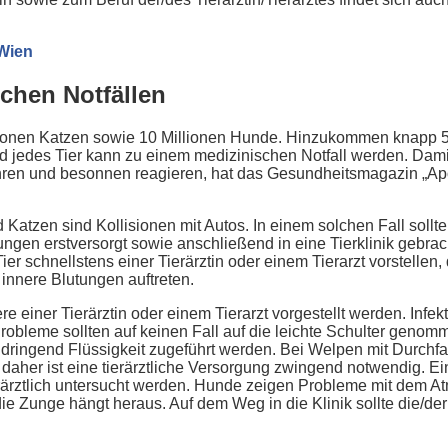
 Wien
schen Notfällen
lionen Katzen sowie 10 Millionen Hunde. Hinzukommen knapp 5 
edes Tier kann zu einem medizinischen Notfall werden. Damit 
ahren und besonnen reagieren, hat das Gesundheitsmagazin „A
Katzen sind Kollisionen mit Autos. In einem solchen Fall sollte
ungen erstversorgt sowie anschließend in eine Tierklinik gebrac
 Tier schnellstens einer Tierärztin oder einem Tierarzt vorstell
innere Blutungen auftreten.
iere einer Tierärztin oder einem Tierarzt vorgestellt werden. I
robleme sollten auf keinen Fall auf die leichte Schulter geno
ringend Flüssigkeit zugeführt werden. Bei Welpen mit Durchfal
 daher ist eine tierärztliche Versorgung zwingend notwendig. Ei
erärztlich untersucht werden. Hunde zeigen Probleme mit dem A
e Zunge hängt heraus. Auf dem Weg in die Klinik sollte die/der 