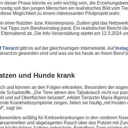
n dieser Phase könnte es sehr wichtig sein, die Erziehungsbere
zeitig soll den jungen Menschen ein realistisches Bild vom Tier
diese Möglichkeit zu einem interessanten Pilotprojekt wahr.
in einer Nutztier- bzw. Kleintierpraxis. Zudem gibt das Netzwerk
at Tipps zum Berufseinstieg parat. Ein realistischer Bericht üb
 Elternabend ab. Die Info-Veranstaltung startet am 12.3.2024 
 Tierarzt
gibt es auf der gleichnamigen Internetseite. Auf
Insta
ierarzt:in geworden sind und was sie bis heute an ihrem Beruf b
atzen und Hunde krank
auch und können an den Folgen erkranken. Besonders der soge
iele Schadstoffe. „Die Tiere atmen den Tabakrauch nicht nur pa
 und auf Oberflächen belastet“, erklärt Tierärztin Maria-Ifigen
rste Krankheitssymptome zeigen, fallen sie häufig „mit Husten
“, sagt sie.
esonders anfällig für Krebserkrankungen in den vorderen Nas
ll gesammelten und abgelagerten Rauch über das Putzen mit Zu
häufig felines Asthma entwickeln. Betroffene Tiere würden da