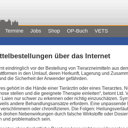
Termine
Jobs
Shop
OP-Buch
VETS
telbestellungen über das Internet
 eindringlich vor der Bestellung von Tierarzneimitteln aus dem
tformen in den Umlauf, deren Herkunft, Lagerung und Zusamme
und die Sicherheit der Anwender gefährden.
s gehört in die Hände einer Tierärztin oder eines Tierarztes. N
se stellen und die geeignete Therapie einleiten“, betont Ltd. 
r Laien nur schwer zu erkennen oder richtig einzuschätzen. Sy
eils andere Behandlungsansätze erfordern. Eine unpassende M
 verschlimmern oder chronifizieren. Die Folgen: Heilungsverläu
es drohen Nebenwirkungen durch falsche Wirkstoffe oder Dosi
n und problematisch sein.