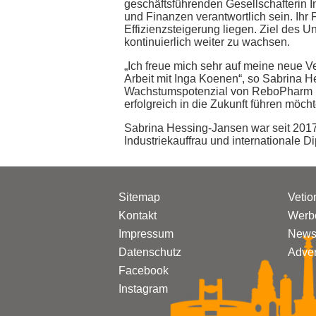
geschäftsführenden Gesellschafterin I
und Finanzen verantwortlich sein. Ihr 
Effizienzsteigerung liegen. Ziel des U
kontinuierlich weiter zu wachsen.
„Ich freue mich sehr auf meine neue
Arbeit mit Inga Koenen“, so Sabrina H
Wachstumspotenzial von ReboPharm u
erfolgreich in die Zukunft führen möcht
Sabrina Hessing-Jansen war seit 2017 
Industriekauffrau und internationale Di
Sitemap
Vetio
Kontakt
Werbe
Impressum
Newsl
Datenschutz
Adven
Facebook
Instagram