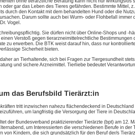
nten ohne tierärztliche Beratung kann nicht nur wirkungslos s
er gar das Leben des Tieres gefährden. Bestimmte Mittel, z. B
eits durch den Kontakt mit dem behandelten Hund oder die Nut
sachen. Darum sollte auch bei Wurm- oder Flohbefall immer die
Dr. Vogel.
schreibungspflichtig. Sie dürfen nicht über Online-Shops und -h
einen Verstoß gegen tierarzneimittelrechtliche Bestimmungen d
te zu erwerben. Die BTK weist darauf hin, dass nur kontrollierte
erlässige Sicherheit bieten.
aher an Tierhaltende, sich bei Fragen zur Tiergesundheit stets
atung und sichere Arzneimittel. Tierliebe bedeutet Verantwort
m das Berufsbild Tierärzt:in
räften tritt inzwischen nahezu flächendeckend in Deutschland z
izuführen, um langfristig die Versorgung der Tiere in Deutsch
tet der Bundesverband praktizierender Tierärzte (bpt) am 12. 
 Elternabend, um Interessierten die verschiedenen Berufe in der T
rn von Kindern, die sich grundsätzlich für den Beruf der/s Tierär