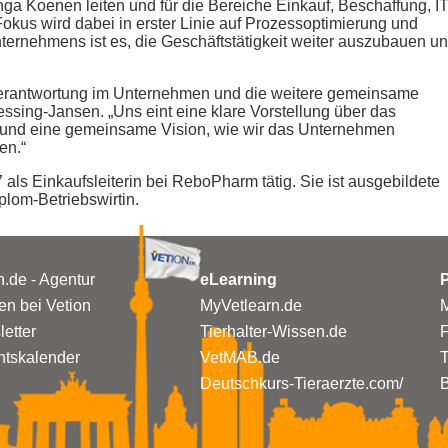
nga Koenen leiten und für die Bereiche Einkauf, Beschaffung, I
Fokus wird dabei in erster Linie auf Prozessoptimierung und
nternehmens ist es, die Geschäftstätigkeit weiter auszubauen u
 Verantwortung im Unternehmen und die weitere gemeinsame
essing-Jansen. „Uns eint eine klare Vorstellung über das
nd eine gemeinsame Vision, wie wir das Unternehmen
en.“
als Einkaufsleiterin bei ReboPharm tätig. Sie ist ausgebildete
plom-Betriebswirtin.
n.de - Agentur
eLearning
P
n bei Vetion
MyVetlearn.de
M
etter
Tierhalter-Wissen.de
tskalender
VetMAB.de
T
Deutschkurs-Tieraerzte.com/
B