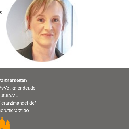
T
nd
artnerseiten
yVetikalender.de
Futura.VET
ierarztmangel.de/
eruftierarzt.de