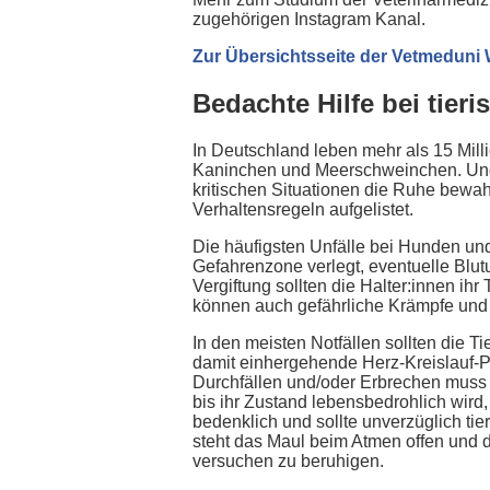
zugehörigen Instagram Kanal.
Zur Übersichtsseite der Vetmeduni
Bedachte Hilfe bei tieri
In Deutschland leben mehr als 15 Mil
Kaninchen und Meerschweinchen. Und j
kritischen Situationen die Ruhe bew
Verhaltensregeln aufgelistet.
Die häufigsten Unfälle bei Hunden und 
Gefahrenzone verlegt, eventuelle Blut
Vergiftung sollten die Halter:innen ihr
können auch gefährliche Krämpfe und 
In den meisten Notfällen sollten die T
damit einhergehende Herz-Kreislauf-P
Durchfällen und/oder Erbrechen muss d
bis ihr Zustand lebensbedrohlich wird,
bedenklich und sollte unverzüglich ti
steht das Maul beim Atmen offen und di
versuchen zu beruhigen.