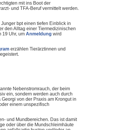
chtigten mit ins Boot der
arzt- und TFA-Beruf vermittelt werden.
 Junger bpt einen tiefen Einblick in
er den Alltag einer Tiermedizinischen
um 19 Uhr, um
Anmeldung
wird
gram
erzählen Tierärztinnen und
egeistert.
nannte Nebenstromrauch, der beim
ssiv ein, sondern werden auch durch
ia Georgi von der Praxis am Krongut in
 oder einem unspezifisch
en- und Mundbereichen. Das ist damit
nge oder über die Mundschleimhäute
nn anfallsartig husten und/oder an