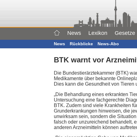
News
Lexikon
Gesetze
News
Rückblicke
News-Abo
BTK warnt vor Arzneimit
Die Bundestierärztekammer (BTK) warnt
Medikamente über bekannte Onlineplat
Dies kann die Gesundheit von Tieren 
„Die Behandlung eines erkrankten Tiere
Untersuchung eine fachgerechte Diagno
BTK. Zudem sind viele Krankheiten fü
Grunderkrankungen hinweisen, die jew
unwirksam sein, sondern die Situation
falsch oder unzureichend behandelt, 
anderen Arzneimitteln können auftrete