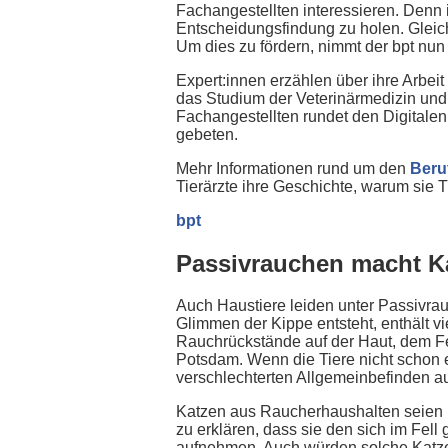
Fachangestellten interessieren. Denn i
Entscheidungsfindung zu holen. Gleich
Um dies zu fördern, nimmt der bpt nun 
Expert:innen erzählen über ihre Arbeit 
das Studium der Veterinärmedizin und h
Fachangestellten rundet den Digitalen
gebeten.
Mehr Informationen rund um den
Beruf
Tierärzte ihre Geschichte, warum sie T
bpt
Passivrauchen macht K
Auch Haustiere leiden unter Passivr
Glimmen der Kippe entsteht, enthält v
Rauchrückstände auf der Haut, dem Fell
Potsdam. Wenn die Tiere nicht schon e
verschlechterten Allgemeinbefinden auf
Katzen aus Raucherhaushalten seien b
zu erklären, dass sie den sich im Fe
aufnehmen. Auch würden solche Katzen 