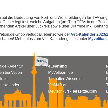
m auf die Bedeutung von Fort- und Weiterbildungen für TFA ein
 Dieser legt fest, welche Aufgaben (am Tier) TFAs in der Prax
nnenden Artikel über Juckreiz sowie über Diarrhoe inkl. Behan
 Vetion.de-Shop verfügbar, ebenso wie der
Veti-Kalender 2023/
en haben! Mehr Infos zum Veti-Kalender gibt es unter
Myvetikale
n.de - Agentur
eLearning
P
n bei Vetion
MyVetlearn.de
M
etter
Tierhalter-Wissen.de
tskalender
VetMAB.de
T
Deutschkurs-Tieraerzte.com/
B