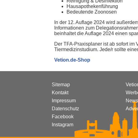
Reinigung & Desinfektion
Hausapothekenführung
Bedeutende Zoonosen
In der 12. Auflage 2024 wird außerde
Informationen zum Delegationsrahmen.
beinhaltet die Auflage 2024 einen spa
Der TFA-Praxisplaner ist ab sofort im
Tiermedizinstudium. Jede/r sollte ein
Vetion.de-Shop
Sitemap
Vetio
Kontakt
Werbe
Impressum
Newsl
Datenschutz
Adven
Facebook
Instagram