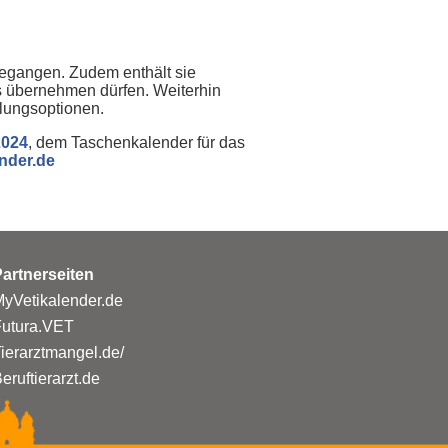
gegangen. Zudem enthält sie
is übernehmen dürfen. Weiterhin
dlungsoptionen.
2024
, dem Taschenkalender für das
nder.de
artnerseiten
yVetikalender.de
Futura.VET
ierarztmangel.de/
eruftierarzt.de