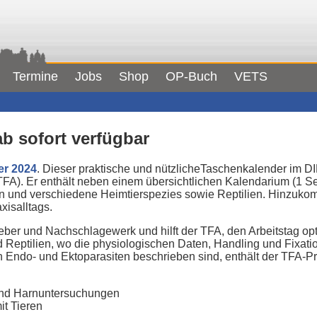
Termine
Jobs
Shop
OP-Buch
VETS
b sofort verfügbar
er 2024
. Dieser praktische und nützlicheTaschenkalender im DI
TFA). Er enthält neben einem übersichtlichen Kalendarium (1 S
n und verschiedene Heimtierspezies sowie Reptilien. Hinzuko
xisalltags.
ber und Nachschlagewerk und hilft der TFA, den Arbeitstag opt
d Reptilien, wo die physiologischen Daten, Handling und Fixat
 Endo- und Ektoparasiten beschrieben sind, enthält der TFA-Pr
und Harnuntersuchungen
t Tieren