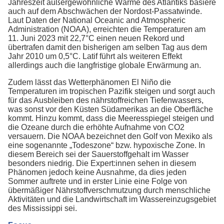
Jahreszeit außergewöhnliche Wärme des Atlantiks basiere
auch auf dem Abschwächen der Nordost-Passatwinde.
Laut Daten der National Oceanic and Atmospheric
Administration (NOAA), erreichten die Temperaturen am
11. Juni 2023 mit 22,7°C einen neuen Rekord und
übertrafen damit den bisherigen am selben Tag aus dem
Jahr 2010 um 0,5°C. Latif führt als weiteren Effekt
allerdings auch die langfristige globale Erwärmung an.
Zudem
lässt das
Wetterphänomen El Niño
die
Temperaturen im tropischen Pazifik steigen und sorgt auch
für das Ausbleiben des nährstoffreichen Tiefenwassers,
was sonst vor den Küsten Südamerikas an die Oberfläche
kommt. Hinzu kommt, dass die Meeresspiegel steigen und
die Ozeane durch die erhöhte Aufnahme von CO2
versauern. Die NOAA bezeichnet den Golf von Mexiko als
eine sogenannte „Todeszone“ bzw. hypoxische Zone. In
diesem Bereich sei der Sauerstoffgehalt im Wasser
besonders niedrig. Die Expert:innen sehen in diesem
Phänomen jedoch keine Ausnahme, da dies jeden
Sommer auftrete und in erster Linie eine Folge von
übermäßiger Nährstoffverschmutzung durch menschliche
Aktivitäten und die Landwirtschaft im Wassereinzugsgebiet
des Mississippi sei.