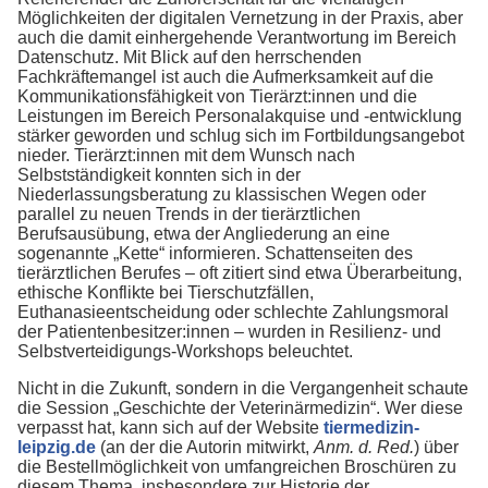
Möglichkeiten der digitalen Vernetzung in der Praxis, aber
auch die damit einhergehende Verantwortung im Bereich
Datenschutz. Mit Blick auf den herrschenden
Fachkräftemangel ist auch die Aufmerksamkeit auf die
Kommunikationsfähigkeit von Tierärzt:innen und die
Leistungen im Bereich Personalakquise und -entwicklung
stärker geworden und schlug sich im Fortbildungsangebot
nieder. Tierärzt:innen mit dem Wunsch nach
Selbstständigkeit konnten sich in der
Niederlassungsberatung zu klassischen Wegen oder
parallel zu neuen Trends in der tierärztlichen
Berufsausübung, etwa der Angliederung an eine
sogenannte „Kette“ informieren. Schattenseiten des
tierärztlichen Berufes – oft zitiert sind etwa Überarbeitung,
ethische Konflikte bei Tierschutzfällen,
Euthanasieentscheidung oder schlechte Zahlungsmoral
der Patientenbesitzer:innen – wurden in Resilienz- und
Selbstverteidigungs-Workshops beleuchtet.
Nicht in die Zukunft, sondern in die Vergangenheit schaute
die Session „Geschichte der Veterinärmedizin“. Wer diese
verpasst hat, kann sich auf der Website
tiermedizin-
leipzig.de
(an der die Autorin mitwirkt,
Anm. d. Red.
) über
die Bestellmöglichkeit von umfangreichen Broschüren zu
diesem Thema, insbesondere zur Historie der