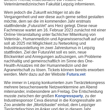
Veterinärmedizinischen Fakultät Leipzig informieren.
Wem jedoch die Zukunft wichtiger ist als die
Vergangenheit und wer diese auch gerne selbst gestalten
möchte, dem sei die im kommenden Jahr erstmals
stattfindende „FuturaVet“ ans Herz gelegt. Diese neue
Fachmesse wartet am 16. Februar 2023 zunächst mit einer
Online-Veranstaltung unter fachlicher Mitwirkung von
Veterinär-, Humanmedizin und Agrarwissenschaft auf und
soll ab 2025 mit Möglichkeit zu Networking und
Industrieausstellung im zwei Jahresturnus in Leipzig
stattfinden. Ziel der FuturaVet soll es sein, neue
Blickwinkel und Anregungen aufzuzeigen, um Probleme
nachhaltig und gemeinschaftlich im Sinne des One-
Health-Ansatzes mit der Humanmedizin und der
Agrarwirtschaft zu lösen. Tickets können bereits erworben
werden. Mehr dazu auf der Website
Futura.vet
Wie immer in Leipzig konkurrierten zum Tierärztekongress
mehrere besuchenswerte Netzwerktermine am Abend
miteinander, insbesondere am Freitag. Die Entscheidung
musste zwischen der großen
Kongressparty
, zu der
Industriesponsor Ceva diesmal in die Kongresshalle am
Zoo anstelle der „Moritzbastei“ einlud, dem Leipziger
Tierärztefasching im Anker und der in diesem Jahr