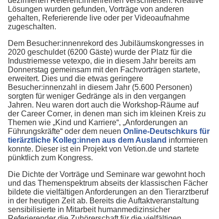
dezimierten Referent:innenreihen verschließen. Kreative
Lösungen wurden gefunden, Vorträge von anderen
gehalten, Referierende live oder per Videoaufnahme
zugeschalten.
Dem Besucher:innenrekord des Jubiläumskongresses in
2020 geschuldet (6200 Gäste) wurde der Platz für die
Industriemesse vetexpo, die in diesem Jahr bereits am
Donnerstag gemeinsam mit den Fachvorträgen startete,
erweitert. Dies und die etwas geringere
Besucher:innenzahl in diesem Jahr (5.600 Personen)
sorgten für weniger Gedränge als in den vergangen
Jahren. Neu waren dort auch die Workshop-Räume auf
der Career Corner, in denen man sich im kleinen Kreis zu
Themen wie „Kind und Karriere“, „Anforderungen an
Führungskräfte“ oder dem neuen
Online-Deutschkurs für
tierärztliche Kolleg:innen aus dem Ausland
informieren
konnte. Dieser ist ein Projekt von Vetion.de und startete
pünktlich zum Kongress.
Die Dichte der Vorträge und Seminare war gewohnt hoch
und das Themenspektrum abseits der klassischen Fächer
bildete die vielfältigen Anforderungen an den Tierarztberuf
in der heutigen Zeit ab. Bereits die Auftaktveranstaltung
sensibilisierte in Mitarbeit humanmedizinsicher
Referierender die Zuhörerschaft für die vielfältigen