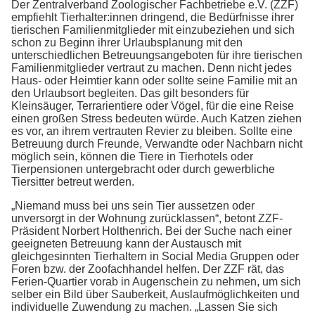
Der Zentralverband Zoologischer Fachbetriebe e.V. (ZZF)
empfiehlt Tierhalter:innen dringend, die Bedürfnisse ihrer
tierischen Familienmitglieder mit einzubeziehen und sich
schon zu Beginn ihrer Urlaubsplanung mit den
unterschiedlichen Betreuungsangeboten für ihre tierischen
Familienmitglieder vertraut zu machen. Denn nicht jedes
Haus- oder Heimtier kann oder sollte seine Familie mit an
den Urlaubsort begleiten. Das gilt besonders für
Kleinsäuger, Terrarientiere oder Vögel, für die eine Reise
einen großen Stress bedeuten würde. Auch Katzen ziehen
es vor, an ihrem vertrauten Revier zu bleiben. Sollte eine
Betreuung durch Freunde, Verwandte oder Nachbarn nicht
möglich sein, können die Tiere in Tierhotels oder
Tierpensionen untergebracht oder durch gewerbliche
Tiersitter betreut werden.
„Niemand muss bei uns sein Tier aussetzen oder
unversorgt in der Wohnung zurücklassen“, betont ZZF-
Präsident Norbert Holthenrich. Bei der Suche nach einer
geeigneten Betreuung kann der Austausch mit
gleichgesinnten Tierhaltern in Social Media Gruppen oder
Foren bzw. der Zoofachhandel helfen. Der ZZF rät, das
Ferien-Quartier vorab in Augenschein zu nehmen, um sich
selber ein Bild über Sauberkeit, Auslaufmöglichkeiten und
individuelle Zuwendung zu machen. „Lassen Sie sich