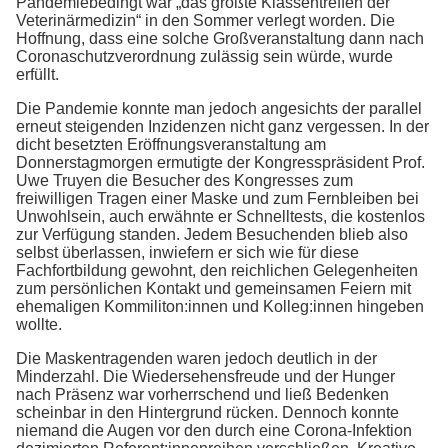
Pandemiebedingt war „das größte Klassentreffen der
Veterinärmedizin“ in den Sommer verlegt worden. Die
Hoffnung, dass eine solche Großveranstaltung dann nach
Coronaschutzverordnung zulässig sein würde, wurde
erfüllt.
Die Pandemie konnte man jedoch angesichts der parallel
erneut steigenden Inzidenzen nicht ganz vergessen. In der
dicht besetzten Eröffnungsveranstaltung am
Donnerstagmorgen ermutigte der Kongresspräsident Prof.
Uwe Truyen die Besucher des Kongresses zum
freiwilligen Tragen einer Maske und zum Fernbleiben bei
Unwohlsein, auch erwähnte er Schnelltests, die kostenlos
zur Verfügung standen. Jedem Besuchenden blieb also
selbst überlassen, inwiefern er sich wie für diese
Fachfortbildung gewohnt, den reichlichen Gelegenheiten
zum persönlichen Kontakt und gemeinsamen Feiern mit
ehemaligen Kommiliton:innen und Kolleg:innen hingeben
wollte.
Die Maskentragenden waren jedoch deutlich in der
Minderzahl. Die Wiedersehensfreude und der Hunger
nach Präsenz war vorherrschend und ließ Bedenken
scheinbar in den Hintergrund rücken. Dennoch konnte
niemand die Augen vor den durch eine Corona-Infektion