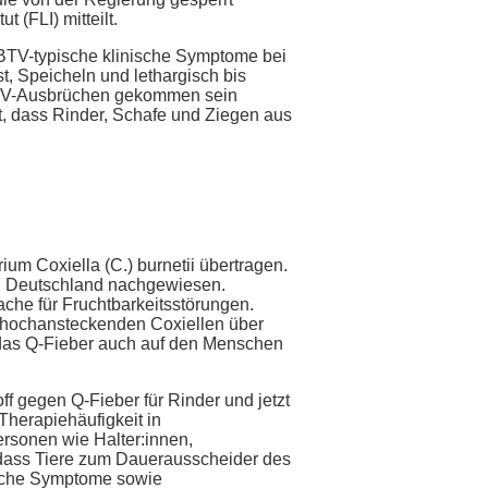
 (FLI) mitteilt.
f BTV-typische klinische Symptome bei
, Speicheln und lethargisch bis
 BTV-Ausbrüchen gekommen sein
et, dass Rinder, Schafe und Ziegen aus
um Coxiella (C.) burnetii übertragen.
in Deutschland nachgewiesen.
he für Fruchtbarkeitsstörungen.
d hochansteckenden Coxiellen über
 das Q-Fieber auch auf den Menschen
f gegen Q-Fieber für Rinder und jetzt
Therapiehäufigkeit in
ersonen wie Halter:innen,
 dass Tiere zum Dauerausscheider des
liche Symptome sowie