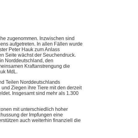
rüche zugenommen. Inzwischen sind
ens aufgetreten. In allen Fällen wurde
ster Peter Hauk zum Anlass
en Seite wächst der Seuchendruck.
 in Norddeutschland, den
emeinsamen Kraftanstrengung die
auk MdL.
und Teilen Norddeutschlands
 und Ziegen ihre Tiere mit den derzeit
det. Insgesamt sind mehr als 1.300
onen mit unterschiedlich hoher
chussung der Impfungen eine
tützen auch weiterhin finanziell die