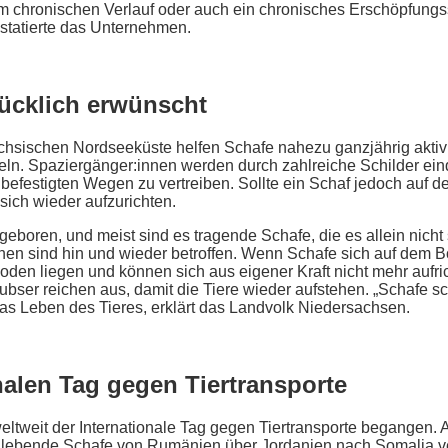
 chronischen Verlauf oder auch ein chronisches Erschöpfung
statierte das Unternehmen.
ücklich erwünscht
chsischen Nordseeküste helfen Schafe nahezu ganzjährig aktiv
eln. Spaziergänger:innen werden durch zahlreiche Schilder eind
n befestigten Wegen zu vertreiben. Sollte ein Schaf jedoch auf d
ich wieder aufzurichten.
oren, und meist sind es tragende Schafe, die es allein nicht 
n sind hin und wieder betroffen. Wenn Schafe sich auf dem B
en liegen und können sich aus eigener Kraft nicht mehr aufric
ubser reichen aus, damit die Tiere wieder aufstehen. „Schafe sc
das Leben des Tieres, erklärt das Landvolk Niedersachsen.
nalen Tag gegen Tiertransporte
eltweit der Internationale Tag gegen Tiertransporte begangen. A
 lebende Schafe von Rumänien über Jordanien nach Somalia ver