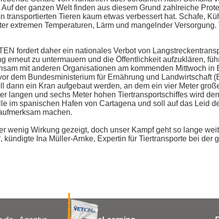
n. Auf der ganzen Welt finden aus diesem Grund zahlreiche Protes
 transportierten Tieren kaum etwas verbessert hat. Schafe, Kü
nter extremen Temperaturen, Lärm und mangelnder Versorgung. 
TEN fordert daher
ein nationales Verbot von Langstreckentrans
g erneut zu untermauern und die Öffentlichkeit aufzuklären, 
nsam mit anderen Organisationen am kommenden Mittwoch in B
 vor dem Bundesministerium für Ernährung und Landwirtschaft (
ll dann ein
Kran aufgebaut werden, an dem ein vier Meter groß
r langen und sechs Meter hohen Tiertransportschiffes wird den
lle im spanischen Hafen von Cartagena und soll auf das Leid de
n aufmerksam machen.
r wenig Wirkung gezeigt, doch unser Kampf geht so lange weite
, kündigte
Ina Müller-Arnke, Expertin für Tiertransporte bei der