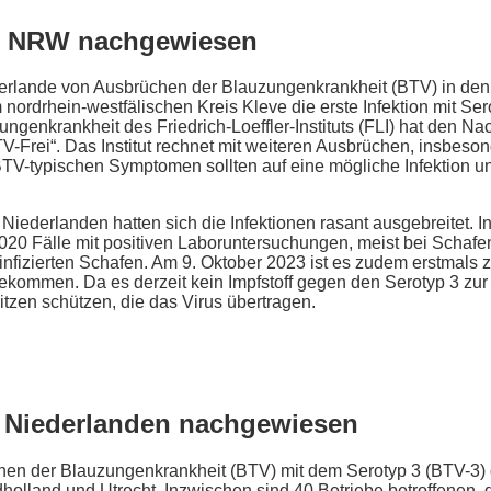
in NRW nachgewiesen
rlande von Ausbrüchen der Blauzungenkrankheit (BTV) in den
 nordrhein-westfälischen Kreis Kleve die erste Infektion mit Ser
ngenkrankheit des Friedrich-Loeffler-Instituts (FLI) hat den Na
BTV-Frei“. Das Institut rechnet mit weiteren Ausbrüchen, insbe
BTV-typischen Symptomen sollten auf eine mögliche Infektion u
Niederlanden hatten sich die Infektionen rasant ausgebreitet.
020 Fälle mit positiven Laboruntersuchungen, meist bei Schafe
i infizierten Schafen. Am 9. Oktober 2023 ist es zudem erstmals
ommen. Da es derzeit kein Impfstoff gegen den Serotyp 3 zur V
itzen schützen, die das Virus übertragen.
n Niederlanden nachgewiesen
chen der Blauzungenkrankheit (BTV) mit dem Serotyp 3 (BTV-3)
olland und Utrecht. Inzwischen sind 40 Betriebe betroffenen, 