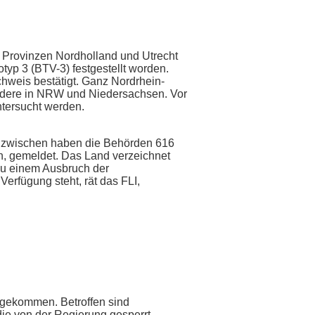
 Provinzen Nordholland und Utrecht
otyp 3 (BTV-3) festgestellt worden.
chweis bestätigt. Ganz Nordrhein-
sondere in NRW und Niedersachsen. Vor
ntersucht werden.
 Inzwischen haben die Behörden 616
n, gemeldet. Das Land verzeichnet
 zu einem Ausbruch der
erfügung steht, rät das FLI,
 gekommen. Betroffen sind
die von der Regierung gesperrt