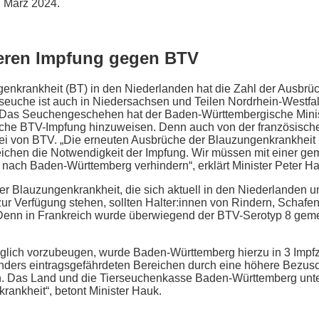
. März 2024.
weren Impfung gegen BTV
ngenkrankheit (BT) in den Niederlanden hat die Zahl der Ausb
erseuche ist auch in Niedersachsen und Teilen Nordrhein-Westfal
 Das Seuchengeschehen hat der Baden-Württembergische Mini
iche BTV-Impfung hinzuweisen. Denn auch von der französisch
ei von BTV. „Die erneuten Ausbrüche der Blauzungenkrankheit
eichen die Notwendigkeit der Impfung. Wir müssen mit einer g
 nach Baden-Württemberg verhindern“, erklärt Minister Peter H
r Blauzungenkrankheit, die sich aktuell in den Niederlanden 
 zur Verfügung stehen, sollten Halter:innen von Rindern, Schafen
Denn in Frankreich wurde überwiegend der BTV-Serotyp 8 gemel
n.
lich vorzubeugen, wurde Baden-Württemberg hierzu in 3 Impfz
onders eintragsgefährdeten Bereichen durch eine höhere Bezus
n. Das Land und die Tierseuchenkasse Baden-Württemberg unters
ankheit“, betont Minister Hauk.