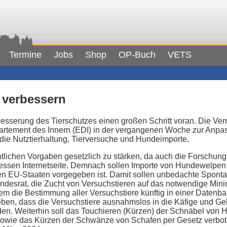
Termine
Jobs
Shop
OP-Buch
VETS
z verbessern
rbesserung des Tierschutzes einen großen Schritt voran. Die V
tement des Innern (EDI) in der vergangenen Woche zur Anpass
 die Nutztierhaltung, Tierversuche und Hundeimporte
.
chtlichen Vorgaben gesetzlich zu stärken, da auch die Forschun
dessen Internetseite. Demnach sollen Importe von Hundewelpen 
elen EU-Staaten vorgegeben ist. Damit sollen unbedachte Spont
undesrat, die Zucht von Versuchstieren auf das notwendige Mi
dem die Bestimmung aller Versuchstiere künftig in einer Date
eben, dass die Versuchstiere ausnahmslos in die Käfige und G
n. Weiterhin soll das Touchieren (Kürzen) der Schnäbel von 
owie das Kürzen der Schwänze von Schafen per Gesetz verbot