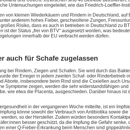
Untersuchungen eingeleitet, wie das Friedrich-Loeffler-Institut
:innen von kleinen Wiederkäuern und Rindern in Deutschland, au
 unter anderem hohes Fieber, geschwollene Zungen, Fressunlust
n großes Risiko, dass es auch in betrieben in Deutschland zu
en ist der Status „frei von BTV“ ausgesetzt worden, was bedeut
egelungen innerhalb der EU verbracht werden dürfen.
er auch für Schafe zugelassen
ung bei Rindern, Ziegen und Schafen. Sie wird durch das Bakteri
wurde der Erreger in jedem zweiten Schaf- oder Rinderbetrieb 
nd Aborte, insbesondere beim Rind sind die Coxiellen auch Ursac
sche Symptome zeigen, werden die sehr widerstandsfähigen un
be, wie etwa die Placenta, ausgeschieden. Darüber hinaus ist
sundheit in der vergangenen Woche mitteilte, ist ein Impfstof
 Impfung könne sowohl der Verbrauch von Antibiotika sowie die 
rt werden, so der Hersteller. Zudem würden besonders Kontaktp
äfer:innen besser geschützt, da die Impfung die Gefahr senke,
en einer Q-Fieber-Erkrankung beim Menschen sind grippeähn