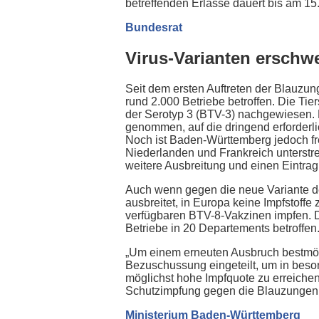
betreffenden Erlasse dauert bis am 15
Bundesrat
Virus-Varianten ersch
Seit dem ersten Auftreten der Blauzu
rund 2.000 Betriebe betroffen. Die Ti
der Serotyp 3 (BTV-3) nachgewiesen.
genommen, auf die dringend erforderl
Noch ist Baden-Württemberg jedoch fr
Niederlanden und Frankreich unterstr
weitere Ausbreitung und einen Eintrag
Auch wenn gegen die neue Variante de
ausbreitet, in Europa keine Impfstoffe
verfügbaren BTV-8-Vakzinen impfen. 
Betriebe in 20 Departements betroffe
„Um einem erneuten Ausbruch bestmög
Bezuschussung eingeteilt, um in bes
möglichst hohe Impfquote zu erreiche
Schutzimpfung gegen die Blauzungenkr
Ministerium Baden-Württemberg