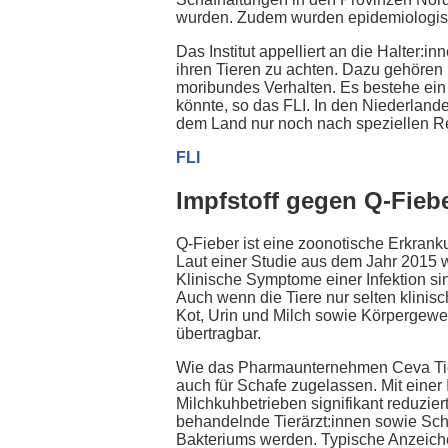
wurden. Zudem wurden epidemiologische 
Das Institut appelliert an die Halter
ihren Tieren zu achten. Dazu gehören
moribundes Verhalten. Es bestehe ei
könnte, so das FLI. In den Niederland
dem Land nur noch nach speziellen R
FLI
Impfstoff gegen Q-Fieb
Q-Fieber ist eine zoonotische Erkrank
Laut einer Studie aus dem Jahr 2015 
Klinische Symptome einer Infektion si
Auch wenn die Tiere nur selten klini
Kot, Urin und Milch sowie Körpergewe
übertragbar.
Wie das Pharmaunternehmen Ceva Tierge
auch für Schafe zugelassen. Mit einer
Milchkuhbetrieben signifikant reduzie
behandelnde Tierärzt:innen sowie Sch
Bakteriums werden. Typische Anzeich