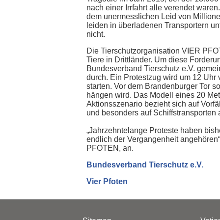
nach einer Irrfahrt alle verendet ware
dem unermesslichen Leid von Millionen
leiden in überladenen Transportern u
nicht.
Die Tierschutzorganisation VIER PFO
Tiere in Drittländer.
Um
diese Forderun
Bundesverband Tierschutz e.V. gemei
durch. Ein Protestzug wird um 12 Uhr
starten. Vor dem Brandenburger Tor so
hängen wird. Das Modell eines 20 Mete
Aktionsszenario bezieht sich auf Vorfä
und besonders auf Schiffstransporte
„Jahrzehntelange Proteste haben bishe
endlich der Vergangenheit angehören“
PFOTEN, an.
Bundesverband Tierschutz e.V.
Vier Pfoten