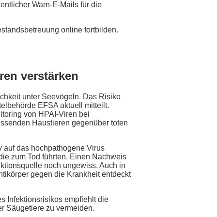
ntlicher Warn-E-Mails für die
estandsbetreuung online fortbilden.
ren verstärken
ichkeit unter Seevögeln. Das Risiko
elbehörde EFSA aktuell mitteilt.
toring von HPAI-Viren bei
fressenden Haustieren gegenüber toten
iv auf das hochpathogene Virus
, die zum Tod führten. Einen Nachweis
ektionsquelle noch ungewiss. Auch in
tikörper gegen die Krankheit entdeckt
s Infektionsrisikos empfiehlt die
der Säugetiere zu vermeiden.