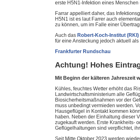
erste H5N1-Infektion eines Menschen 
Farrar appelliert daher, das Infekti
H5N1 ist es laut Farrer auch elementa
zu können, um im Falle einer Übertr
Auch das
Robert-Koch-Institut (RKI)
für eine Ansteckung jedoch aktuell als
Frankfurter Rundschau
Achtung! Hohes Eintrag
Mit Beginn der kälteren Jahreszeit
Kühles, feuchtes Wetter erhöht das Ris
Landwirtschaftsministerium alle Geflüge
Biosicherheitsmaßnahmen vor der Geflü
muss unbedingt vermieden werden. Vor
Hausgeflügel in Kontakt kommen könn
haben. Neben der Einhaltung dieser V
zugekauft werden. Erste Krankheits- od
Geflügelhaltungen sind verpflichtet, i
Seit Mitte Oktober 2023 werden wiede