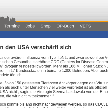
Termine
Jobs
Shop
OP-Buch
VETS
in den USA verschärft sich
rus der aviären Influenza vom Typ H5N1, und zwar sowohl bei V
ischen Gesundheitsbehörde CDC (Centers for Disease Control
Wildvögeln festgestellt worden. Mehr als 166 Millionen Stück N
n in 17 Bundesstaaten in beinahe 1.000 Betrieben. Aber auch
dete tödlich.
 3 von 150 getesteten Tierärzten Antikörper gegen das Virus n
n als auch unter Menschen viel weiter verbreitet ist als offizie
SA nicht“, sagte die Virologin Seema Lakdawala von der Emory
onen, die wir nicht mitbekommen.“
ch konnte bislang nicht nachgewiesen werden, so das CDC. D