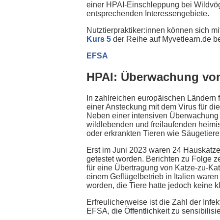
einer HPAI-Einschleppung bei Wildvög
entsprechenden Interessengebiete.
Nutztierpraktiker:innen können sich mi
Kurs 5
der Reihe auf Myvetlearn.de be
EFSA
HPAI: Überwachung von 
In zahlreichen europäischen Ländern f
einer Ansteckung mit dem Virus für di
Neben einer intensiven Überwachung v
wildlebenden und freilaufenden heimis
oder erkrankten Tieren wie Säugetier
Erst im Juni 2023 waren 24 Hauskatze
getestet worden. Berichten zu Folge z
für eine Übertragung von Katze-zu-Kat
einem Geflügelbetrieb in Italien ware
worden, die Tiere hatte jedoch keine 
Erfreulicherweise ist die Zahl der Infe
EFSA, die Öffentlichkeit zu sensibilis