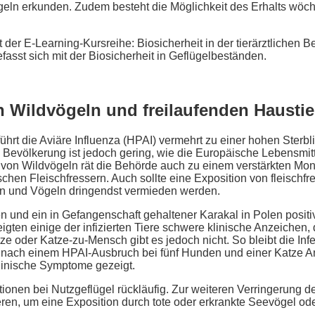
eln erkunden. Zudem besteht die Möglichkeit des Erhalts wöche
t der E-Learning-Kursreihe: Biosicherheit in der tierärztlichen B
fasst sich mit der Biosicherheit in Geflügelbeständen.
Wildvögeln und freilaufenden Haustie
ührt die Aviäre Influenza (HPAI) vermehrt zu einer hohen Sterbl
e Bevölkerung ist jedoch gering, wie die Europäische Lebensmitt
on Wildvögeln rät die Behörde auch zu einem verstärkten Moni
chen Fleischfressern. Auch sollte eine Exposition von fleisch
en und Vögeln dringendst vermieden werden.
n und ein in Gefangenschaft gehaltener Karakal in Polen posit
eigten einige der infizierten Tiere schwere klinische Anzeichen
ze oder Katze-zu-Mensch gibt es jedoch nicht. So bleibt die Inf
n nach einem HPAI-Ausbruch bei fünf Hunden und einer Katze An
klinische Symptome gezeigt.
ktionen bei Nutzgeflügel rückläufig. Zur weiteren Verringerung de
ieren, um eine Exposition durch tote oder erkrankte Seevögel o