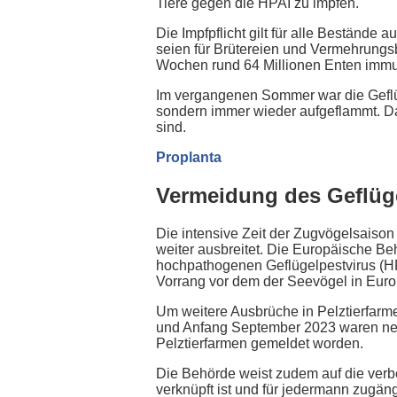
Tiere gegen die HPAI zu impfen.
Die Impfpflicht gilt für alle Bestände
seien für Brütereien und Vermehrungsb
Wochen rund 64 Millionen Enten immu
Im vergangenen Sommer war die Geflüg
sondern immer wieder aufgeflammt. Da
sind.
Proplanta
Vermeidung des Geflüge
Die intensive Zeit der Zugvögelsaison 
weiter ausbreitet. Die Europäische Beh
hochpathogenen Geflügelpestvirus (H
Vorrang vor dem der Seevögel in Euro
Um weitere Ausbrüche in Pelztierfarm
und Anfang September 2023 waren neb
Pelztierfarmen gemeldet worden.
Die Behörde weist zudem auf die verb
verknüpft ist und für jedermann zugän