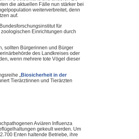
n die aktuellen Fälle nun stärker bei
gelpopulation weiterverbreitet, denn
tzen auf.
 Bundesforschungsinstitut für
n zoologischen Einrichtungen durch
n, sollten Bürgerinnen und Bürger
terinärbehörde des Landkreises oder
rden, wenn mehrere tote Vögel dieser
ngsreihe „
Biosicherheit in der
riert Tierärztinnen und Tierärzten
Hochpathogenen Aviären Influenza
geflügelhaltungen gekeult werden. Um
 2.700 Enten haltende Betriebe, ihre