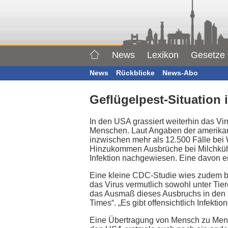
News
Lexikon
Gesetze
News
Rückblicke
News-Abo
Geflügelpest-Situation 
In den USA grassiert weiterhin das Vi
Menschen. Laut Angaben der amerikan
inzwischen mehr als 12.500 Fälle bei 
Hinzukommen Ausbrüche bei Milchkühe
Infektion nachgewiesen. Eine davon en
Eine kleine CDC-Studie wies zudem bei
das Virus vermutlich sowohl unter Tiere
das Ausmaß dieses Ausbruchs in den U
Times“. „Es gibt offensichtlich Infekti
Eine Übertragung von Mensch zu Mens