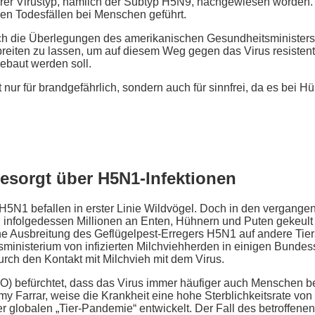
er Virustyp, nämlich der Subtyp H5N9, nachgewiesen worden. D
hen Todesfällen bei Menschen geführt.
och die Überlegungen des amerikanischen Gesundheitsministers
sbreiten zu lassen, um auf diesem Weg gegen das Virus resisten
ebaut werden soll.
 nur für brandgefährlich, sondern auch für sinnfrei, da es bei 
esorgt über H5N1-Infektionen
H5N1 befallen in erster Linie Wildvögel. Doch in den vergangen
 infolgedessen Millionen an Enten, Hühnern und Puten gekeult
e Ausbreitung des Geflügelpest-Erregers H5N1 auf andere Tiera
inisterium von infizierten Milchviehherden in einigen Bundesst
rch den Kontakt mit Milchvieh mit dem Virus.
) befürchtet, dass das Virus immer häufiger auch Menschen be
 Farrar, weise die Krankheit eine hohe Sterblichkeitsrate von 
ner globalen „Tier-Pandemie“ entwickelt. Der Fall des betroffen