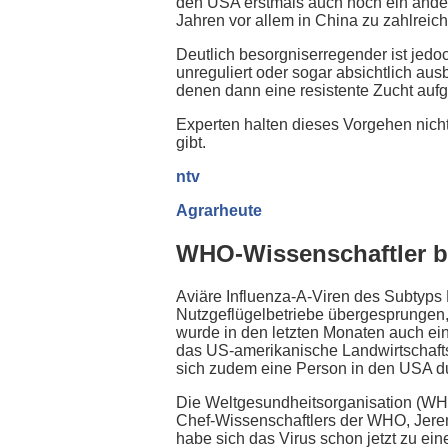
den USA erstmals auch noch ein ander
Jahren vor allem in China zu zahlreic
Deutlich besorgniserregender ist jed
unreguliert oder sogar absichtlich au
denen dann eine resistente Zucht aufg
Experten halten dieses Vorgehen nicht
gibt.
ntv
Agrarheute
WHO-Wissenschaftler b
Aviäre Influenza-A-Viren des Subtyps 
Nutzgeflügelbetriebe übergesprungen,
wurde in den letzten Monaten auch ein
das US-amerikanische Landwirtschaftsm
sich zudem eine Person in den USA du
Die Weltgesundheitsorganisation (WHO
Chef-Wissenschaftlers der WHO, Jeremy
habe sich das Virus schon jetzt zu ei