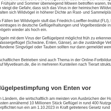
 Frühjahr und Sommer überwiegend Möwen betroffen waren, trete
steigt die Gefahr, dass sich das Virus in der heimischen Wildvo
halten sich Wildvögel in höherer Dichte an Rast- und Sammelplä
len bei Wildvögeln stuft das Friedrich-Loeffler-Institut (FLI),
useintrages in deutsche Geflügelhaltungen und Vogelbestände i
vögeln wieder als hoch ein.
geln mit dem Virus der Geflügelpest möglichst früh zu erkenne
 Wassergeflügel (Schwäne, Enten, Gänse), an die zuständige Ve
fgefundene Singvögel oder Tauben sollten nur dann gemeldet we
chaftlichen Betrieben sind auch Thema in der Online-Fortbildu
auf Myvetlearn.de, die in mehreren Kursteilen nach Tierart struktu
flügelpestimpfung von Enten vor
n Ländern, die wirtschaftlich am meisten von Ausbrüchen der 
mussten annähernd 10 Millionen Stück Geflügel in rund 400 Nutz
rpflichtet nun ein am 1.10.2023 in Kraft getretenes Gesetz rund