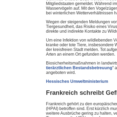
Mitgliedstaaten gemeldet. Während im
Wasservögeln auf. Mit den Vogelzügen 
bei winterlichen Wetterverhältnissen 
Wegen der steigenden Meldungen von Fäl
Tiergesundheit, das Risiko eines Vir
direkte und indirekte Kontakte zu Wild
Um eine Infektion von wildlebenden Vö
kranke oder tote Tiere, insbesondere
der kreisfreien Stadt melden. Tot au
Arten an einem Ort gefunden werden.
Biosicherheitsmaßnahmen in landwirts
tierärztlichen Bestandsbetreuung
“ 
angeboten wird.
Hessisches Umweltministerium
Frankreich schreibt Ge
Frankreich gehört zu den europäische
(HPAI) betroffen sind. Erst kürzlich 
weitere Ausbrüche gering zu halten, ve