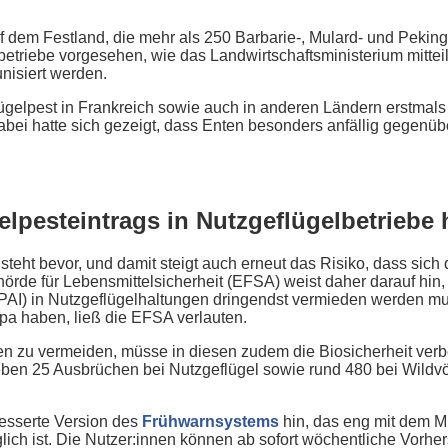
 auf dem Festland, die mehr als 250 Barbarie-, Mulard- und Pek
etriebe vorgesehen, wie das Landwirtschaftsministerium mitteil
nisiert werden.
elpest in Frankreich sowie auch in anderen Ländern erstmals 
bei hatte sich gezeigt, dass Enten besonders anfällig gegenü
lpesteintrags in Nutzgeflügelbetriebe 
steht bevor, und damit steigt auch erneut das Risiko, dass sic
örde für Lebensmittelsicherheit (EFSA) weist daher darauf hin, d
PAI) in Nutzgeflügelhaltungen dringendst vermieden werden mu
pa haben, ließ die EFSA verlauten.
en zu vermeiden, müsse in diesen zudem die Biosicherheit ver
en 25 Ausbrüchen bei Nutzgeflügel sowie rund 480 bei Wildvö
esserte Version des
Frühwarnsystems
hin, das eng mit dem M
glich ist. Die Nutzer:innen können ab sofort wöchentliche Vorhe