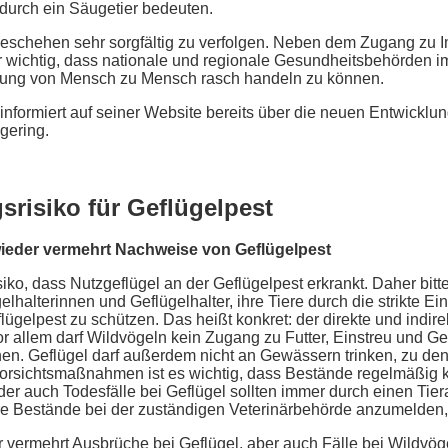
durch ein Säugetier bedeuten.
onsgeschehen sehr sorgfältig zu verfolgen. Neben dem Zugang z
r wichtig, dass nationale und regionale Gesundheitsbehörden ims
agung von Mensch zu Mensch rasch handeln zu können.
informiert auf seiner Website bereits über die neuen Entwicklu
 gering.
srisiko für Geflügelpest
 wieder vermehrt Nachweise von Geflügelpest
iko, dass Nutzgeflügel an der Geflügelpest erkrankt. Daher bit
lhalterinnen und Geflügelhalter, ihre Tiere durch die strikte Ei
gelpest zu schützen. Das heißt konkret: der direkte und indir
 allem darf Wildvögeln kein Zugang zu Futter, Einstreu und G
en. Geflügel darf außerdem nicht an Gewässern trinken, zu d
orsichtsmaßnahmen ist es wichtig, dass Bestände regelmäßig ko
er auch Todesfälle bei Geflügel sollten immer durch einen Tiera
hre Bestände bei der zuständigen Veterinärbehörde anzumelden, so
r vermehrt Ausbrüche bei Geflügel, aber auch Fälle bei Wildvö