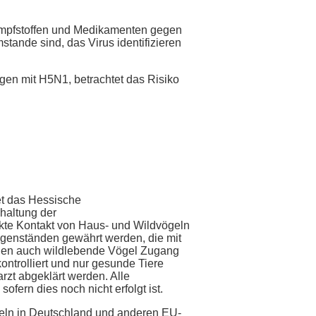
u Impfstoffen und Medikamenten gegen
tande sind, das Virus identifizieren
ngen mit H5N1, betrachtet das Risiko
tet das Hessische
nhaltung der
ekte Kontakt von Haus- und Wildvögeln
egenständen gewährt werden, die mit
enen auch wildlebende Vögel Zugang
ntrolliert und nur gesunde Tiere
rzt abgeklärt werden. Alle
fern dies noch nicht erfolgt ist.
geln in Deutschland und anderen EU-