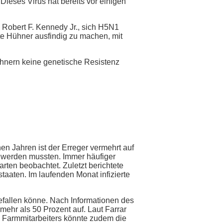
ieses Virus hat bereits vor einigen
 Robert F. Kennedy Jr., sich H5N1
te Hühner ausfindig zu machen, mit
Hühnern keine genetische Resistenz
en Jahren ist der Erreger vermehrt auf
 werden mussten. Immer häufiger
rten beobachtet. Zuletzt berichtete
aaten. Im laufenden Monat infizierte
fallen könne. Nach Informationen des
mehr als 50 Prozent auf. Laut Farrar
en Farmmitarbeiters könnte zudem die