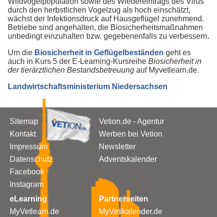
Wildvogelpopulation sowie des Wiedereintrags des Virus
durch den herbstlichen Vogelzug als hoch einschätzt,
wächst der Infektionsdruck auf Hausgeflügel zunehmend.
Betriebe sind angehalten, die Biosicherheitsmaßnahmen
unbedingt einzuhalten bzw. gegebenenfalls zu verbessern.
Um die
Biosicherheit in Geflügelbeständen
geht es
auch in Kurs 5 der E-Learning-Kursreihe
Biosicherheit in
der tierärztlichen Bestandsbetreuung
auf Myvetlearn.de.
Landwirtschaftsministerium Niedersachsen
Sitemap
Vetion.de - Agentur
Kontakt
Werben bei Vetion
Impressum
Newsletter
Datenschutz
Adventskalender
Facebook
Instagram
eLearning
Partnerseiten
MyVetlearn.de
MyVetikalender.de