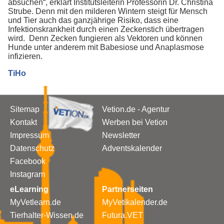
absuchen“, erklärt Institutsleiterin Professorin Dr. Christina
Strube. Denn mit den milderen Wintern steigt für Mensch
und Tier auch das ganzjährige Risiko, dass eine
Infektionskrankheit durch einen Zeckenstich übertragen
wird. Denn Zecken fungieren als Vektoren und können
Hunde unter anderem mit Babesiose und Anaplasmose
infizieren.
TiHo
Sitemap
Vetion.de - Agentur
Kontakt
Werben bei Vetion
Impressum
Newsletter
Datenschutz
Adventskalender
Facebook
Instagram
eLearning
Partnerseiten
MyVetlearn.de
MyVetikalender.de
Tierhalter-Wissen.de
Futura.VET