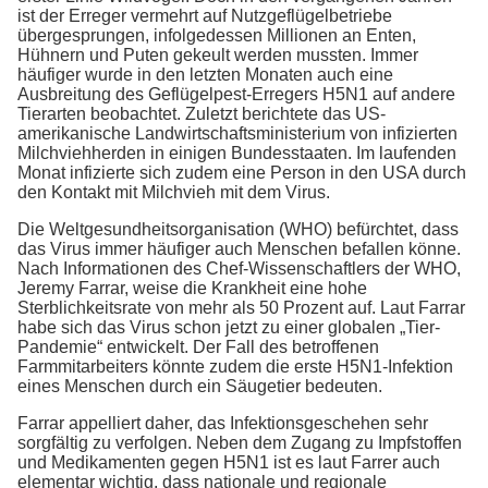
ist der Erreger vermehrt auf Nutzgeflügelbetriebe
übergesprungen, infolgedessen Millionen an Enten,
Hühnern und Puten gekeult werden mussten. Immer
häufiger wurde in den letzten Monaten auch eine
Ausbreitung des Geflügelpest-Erregers H5N1 auf andere
Tierarten beobachtet. Zuletzt berichtete das US-
amerikanische Landwirtschaftsministerium von infizierten
Milchviehherden in einigen Bundesstaaten. Im laufenden
Monat infizierte sich zudem eine Person in den USA durch
den Kontakt mit Milchvieh mit dem Virus.
Die Weltgesundheitsorganisation (WHO) befürchtet, dass
das Virus immer häufiger auch Menschen befallen könne.
Nach Informationen des Chef-Wissenschaftlers der WHO,
Jeremy Farrar, weise die Krankheit eine hohe
Sterblichkeitsrate von mehr als 50 Prozent auf. Laut Farrar
habe sich das Virus schon jetzt zu einer globalen „Tier-
Pandemie“ entwickelt. Der Fall des betroffenen
Farmmitarbeiters könnte zudem die erste H5N1-Infektion
eines Menschen durch ein Säugetier bedeuten.
Farrar appelliert daher, das Infektionsgeschehen sehr
sorgfältig zu verfolgen. Neben dem Zugang zu Impfstoffen
und Medikamenten gegen H5N1 ist es laut Farrer auch
elementar wichtig, dass nationale und regionale