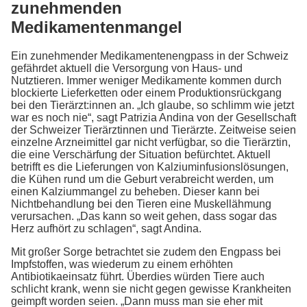
zunehmenden
Medikamentenmangel
Ein zunehmender Medikamentenengpass in der Schweiz
gefährdet aktuell die Versorgung von Haus- und
Nutztieren. Immer weniger Medikamente kommen durch
blockierte Lieferketten oder einem Produktionsrückgang
bei den Tierärzt:innen an. „Ich glaube, so schlimm wie jetzt
war es noch nie“, sagt Patrizia Andina von der Gesellschaft
der Schweizer Tierärztinnen und Tierärzte. Zeitweise seien
einzelne Arzneimittel gar nicht verfügbar, so die Tierärztin,
die eine Verschärfung der Situation befürchtet. Aktuell
betrifft es die Lieferungen von Kalziuminfusionslösungen,
die Kühen rund um die Geburt verabreicht werden, um
einen Kalziummangel zu beheben. Dieser kann bei
Nichtbehandlung bei den Tieren eine Muskellähmung
verursachen. „Das kann so weit gehen, dass sogar das
Herz aufhört zu schlagen“, sagt Andina.
Mit großer Sorge betrachtet sie zudem den Engpass bei
Impfstoffen, was wiederum zu einem erhöhten
Antibiotikaeinsatz führt. Überdies würden Tiere auch
schlicht krank, wenn sie nicht gegen gewisse Krankheiten
geimpft worden seien. „Dann muss man sie eher mit