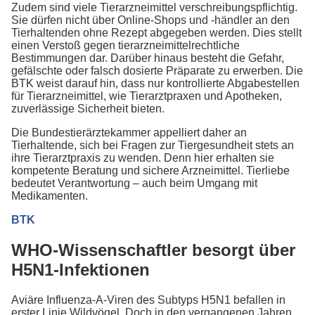
Zudem sind viele Tierarzneimittel verschreibungspflichtig.
Sie dürfen nicht über Online-Shops und -händler an den
Tierhaltenden ohne Rezept abgegeben werden. Dies stellt
einen Verstoß gegen tierarzneimittelrechtliche
Bestimmungen dar. Darüber hinaus besteht die Gefahr,
gefälschte oder falsch dosierte Präparate zu erwerben. Die
BTK weist darauf hin, dass nur kontrollierte Abgabestellen
für Tierarzneimittel, wie Tierarztpraxen und Apotheken,
zuverlässige Sicherheit bieten.
Die Bundestierärztekammer appelliert daher an
Tierhaltende, sich bei Fragen zur Tiergesundheit stets an
ihre Tierarztpraxis zu wenden. Denn hier erhalten sie
kompetente Beratung und sichere Arzneimittel. Tierliebe
bedeutet Verantwortung – auch beim Umgang mit
Medikamenten.
BTK
WHO-Wissenschaftler besorgt über
H5N1-Infektionen
Aviäre Influenza-A-Viren des Subtyps H5N1 befallen in
erster Linie Wildvögel. Doch in den vergangenen Jahren