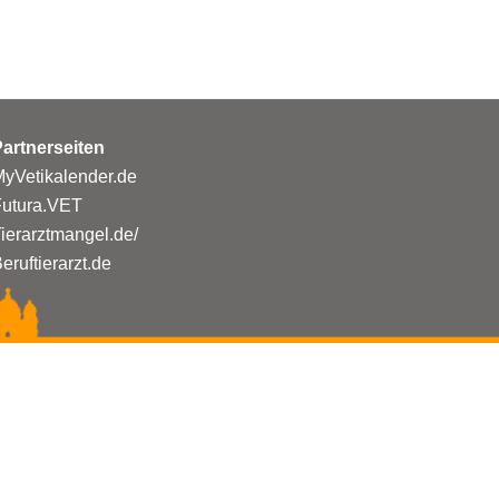
artnerseiten
yVetikalender.de
Futura.VET
ierarztmangel.de/
eruftierarzt.de