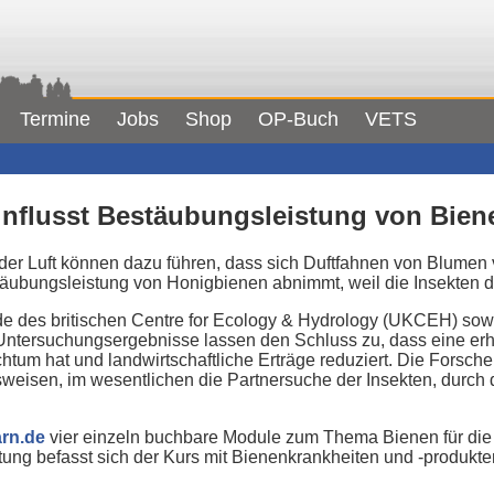
Termine
Jobs
Shop
OP-Buch
VETS
influsst Bestäubungsleistung von Bien
er Luft können dazu führen, dass sich Duftfahnen von Blumen v
äubungsleistung von Honigbienen abnimmt, weil die Insekten di
des britischen Centre for Ecology & Hydrology (UKCEH) sowie 
 Untersuchungsergebnisse lassen den Schluss zu, dass eine erh
tum hat und landwirtschaftliche Erträge reduziert. Die Forsc
sweisen, im wesentlichen die Partnersuche der Insekten, durch 
arn.de
vier einzeln buchbare Module zum Thema Bienen für die 
ng befasst sich der Kurs mit Bienenkrankheiten und -produkte