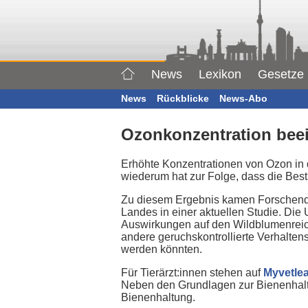
News
Lexikon
Gesetze
News
Rückblicke
News-Abo
Ozonkonzentration bee
Erhöhte Konzentrationen von Ozon in d
wiederum hat zur Folge, dass die Best
Zu diesem Ergebnis kamen Forschende 
Landes in einer aktuellen Studie. Die
Auswirkungen auf den Wildblumenreich
andere geruchskontrollierte Verhalten
werden könnten.
Für Tierärzt:innen stehen auf
Myvetle
Neben den Grundlagen zur Bienenhaltu
Bienenhaltung.