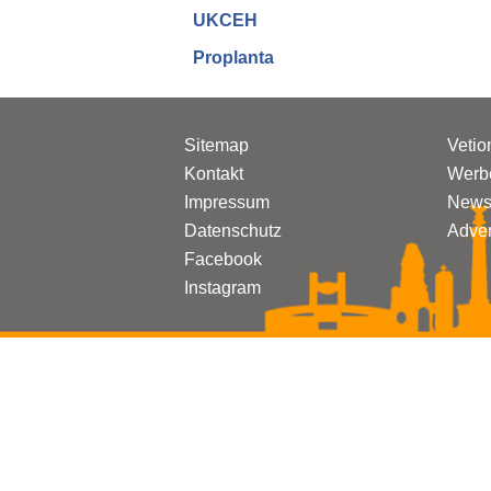
UKCEH
Prop
l
anta
Sitemap
Vetio
Kontakt
Werbe
Impressum
Newsl
Datenschutz
Adven
Facebook
Instagram