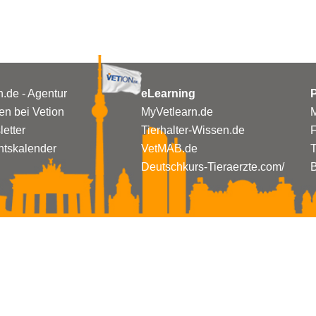
n.de - Agentur
eLearning
P
n bei Vetion
MyVetlearn.de
M
etter
Tierhalter-Wissen.de
tskalender
VetMAB.de
T
Deutschkurs-Tieraerzte.com/
B