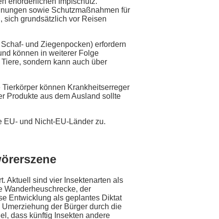
 erforderlichen Impfschutz.
rdnungen sowie Schutzmaßnahmen für
 sich grundsätzlich vor Reisen
r Schaf- und Ziegenpocken) erfordern
und können in weiterer Folge
e Tiere, sondern kann auch über
e Tierkörper können Krankheitserreger
her Produkte aus dem Ausland sollte
ere EU- und Nicht-EU-Länder zu.
wörerszene
 Aktuell sind vier Insektenarten als
ie Wanderheuschrecke, der
e Entwicklung als geplantes Diktat
te Umerziehung der Bürger durch die
el, dass künftig Insekten andere