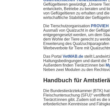
Geflügeltieren gewürdigt. „Unsere Tier
entwickeln, Betriebe zu beraten und t
von Geflügeltieren zu erhalten und di
wirtschaftliche Stabilität der Geflügelin
Die Tierschutzorganisation
PROVIEH
Ausmaß von Qualzucht in der Geflügel
entgegengesetzt werden, um dem Staat
dem Wohle der Tiere gerecht zu werde
Erweiterung des Qualzuchtparagrafen 
Werbeverbote für Tiere mit Qualzucht
Das Portal
VetMAB.de
stellt Landwirt
Haltungsbedingungen und damit die Ti
Außerdem finden Tierärzt:innen bei
My
Neben zwei Modulen zu den Rechtsvorsc
Handbuch für Amtstierä
Die Bundestierärztekammer (BTK) hat ei
Fleischuntersuchung (SFU)“ veröffentl
Tierärzt:innen gibt. Zudem soll es die
erforderlichen Kenntnisse und Fähigke