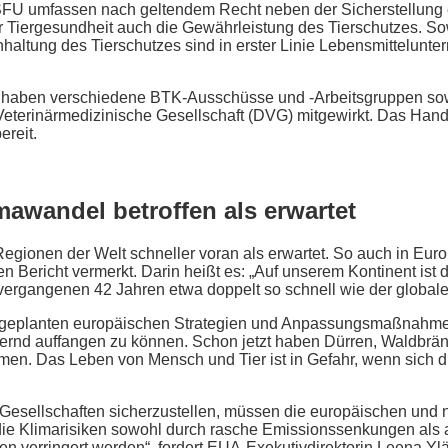
 SFU umfassen nach geltendem Recht neben der Sicherstellung 
 Tiergesundheit auch die Gewährleistung des Tierschutzes. Sow
inhaltung des Tierschutzes sind in erster Linie Lebensmittelunt
 haben verschiedene BTK-Ausschüsse und -Arbeitsgruppen sow
terinärmedizinische Gesellschaft (DVG) mitgewirkt. Das Handtu
ereit.
mawandel betroffen als erwartet
Regionen der Welt schneller voran als erwartet. So auch in Eur
n Bericht vermerkt. Darin heißt es: „Auf unserem Kontinent is
 vergangenen 42 Jahren etwa doppelt so schnell wie der globale
ie geplanten europäischen Strategien und Anpassungsmaßnahme
ähernd auffangen zu können. Schon jetzt haben Dürren, Wald
 Das Leben von Mensch und Tier ist in Gefahr, wenn sich die 
Gesellschaften sicherzustellen, müssen die europäischen und n
t die Klimarisiken sowohl durch rasche Emissionssenkungen als
 verringert werden“, fordert EUA-Exekutivdirektorin Leena Y