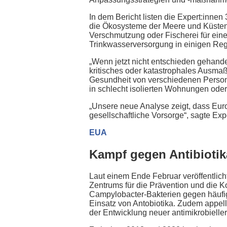
In dem Bericht listen die Expert:inne
die Ökosysteme der Meere und Küsten
Verschmutzung oder Fischerei für ein
Trinkwasserversorgung in einigen Reg
„Wenn jetzt nicht entschieden gehande
kritisches oder katastrophales Ausmaß
Gesundheit von verschiedenen Persone
in schlecht isolierten Wohnungen oder
„Unsere neue Analyse zeigt, dass Europ
gesellschaftliche Vorsorge“, sagte Exp
EUA
Kampf gegen Antibiotik
Laut einem Ende Februar veröffentlic
Zentrums für die Prävention und die 
Campylobacter-Bakterien gegen häufig
Einsatz von Antobiotika. Zudem appelli
der Entwicklung neuer antimikrobieller