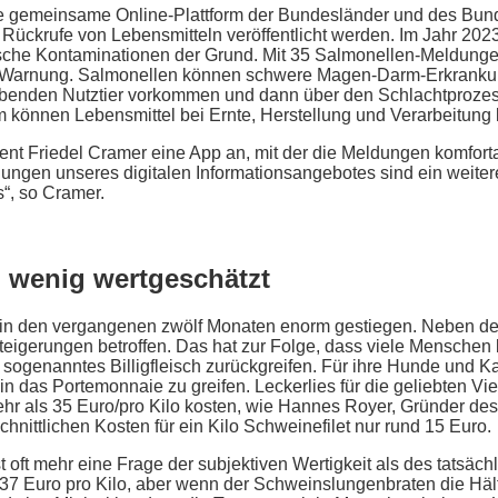
ne gemeinsame Online-Plattform der Bundesländer und des Bun
 Rückrufe von Lebensmitteln veröffentlicht werden. Im Jahr 20
ische Kontaminationen der Grund. Mit 35 Salmonellen-Meldung
die Warnung. Salmonellen können schwere Magen-Darm-Erkranku
benden Nutztier vorkommen und dann über den Schlachtprozess,
 können Lebensmittel bei Ernte, Herstellung und Verarbeitung 
ent Friedel Cramer eine App an, mit der die Meldungen komfor
ngen unseres digitalen Informationsangebotes sind ein weitere
“, so Cramer.
u wenig wertgeschätzt
d in den vergangenen zwölf Monaten enorm gestiegen. Neben de
teigerungen betroffen. Das hat zur Folge, dass viele Menschen 
 sogenanntes Billigfleisch zurückgreifen. Für ihre Hunde und K
r in das Portemonnaie zu greifen. Leckerlies für die geliebten Vi
r als 35 Euro/pro Kilo kosten, wie Hannes Royer, Gründer de
hnittlichen Kosten für ein Kilo Schweinefilet nur rund 15 Euro.
t oft mehr eine Frage der subjektiven Wertigkeit als des tatsäch
 Euro pro Kilo, aber wenn der Schweinslungenbraten die Hälfte