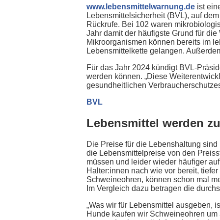
www.lebensmittelwarnung.de
ist ei
Lebensmittelsicherheit (BVL), auf dem
Rückrufe. Bei 102 waren mikrobiolog
Jahr damit der häufigste Grund für 
Mikroorganismen können bereits im le
Lebensmittelkette gelangen. Außerdem
Für das Jahr 2024 kündigt BVL-Präsid
werden können. „Diese Weiterentwicklu
gesundheitlichen Verbraucherschutzes
BVL
Lebensmittel werden z
Die Preise für die Lebenshaltung sin
die Lebensmittelpreise von den Preiss
müssen und leider wieder häufiger auf
Halter:innen nach wie vor bereit, tiefe
Schweineohren, können schon mal meh
Im Vergleich dazu betragen die durchsc
„Was wir für Lebensmittel ausgeben, is
Hunde kaufen wir Schweineohren um 37