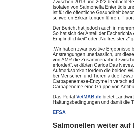
Zwischen 2013 und 2022 beobachtete 
Isolaten von Salmonella Enteritidis u
ist für die öffentliche Gesundheit be
schweren Erkrankungen führen, Fluorc
Der Bericht hat jedoch auch in mehrere
So hat sich der Anteil der Escherichia
Empfindlichkeit“ oder „Nullresistenz“ 
„Wir haben zwar positive Ergebnisse 
Anstrengungen unerlässlich, um dies
von AMR die Zusammenarbeit zwischen
erfordert“, erklärten Carlos Das Neve
Aufmerksamkeit fordern die beiden Wis
bei Menschen und Tieren aktuell zwar 
Carbapenemase-Enzyme in verschieden
Carbapeneme eine Gruppe von Antibioti
Das Portal
VetMAB.de
bietet Landwirt
Haltungsbedingungen und damit die Tie
EFSA
Salmonellen weiter auf 