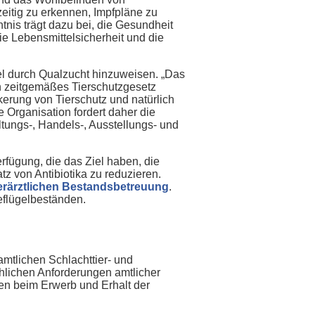
hzeitig zu erkennen, Impfpläne zu
tnis trägt dazu bei, die Gesundheit
ie Lebensmittelsicherheit und die
l durch Qualzucht hinzuweisen.
„Das
n zeitgemäßes Tierschutzgesetz
erung von Tierschutz und natürlich
 Organisation fordert daher die
ungs-, Handels-, Ausstellungs- und
erfügung, die das Ziel haben, die
z von Antibiotika zu reduzieren.
tierärztlichen Bestandsbetreuung
.
eflügelbeständen.
amtlichen Schlachttier- und
chlichen Anforderungen amtlicher
nnen beim Erwerb und Erhalt der