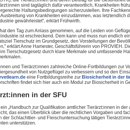
ärzt:innen sind tagtäglich dafür verantwortlich, Krankheiten frü
iergerechte Haltungsbedingungen sicherzustellen. Ihre Fachkenn
e Ausbreitung von Krankheiten einzudämmen, was letztendlich d
dustrie gewährleistet“, erklärt Frühwirth.
hat den Tag zum Anlass genommen, auf die Leiden von Geflüge
industrie ist erschreckend. Dem kann und muss nun endlich ei
sziel Tierschutz im Grundgesetz, den Vorstellungen der Bevölk
n,” erklärt Anne Hamester, Geschäftsführerin von PROVIEH. Die
im Tierschutzgesetz durch klare Merkmale und umfassende Halt
merkmalen.
:innen und Tierärzt:innen zahlreiche Online-Fortbildungen zur V
ergesundheit von Nutzgeflügel zu verbessern und so den Einsat
vetlearn.de
eine Fortbildungsreihe zur
Biosicherheit in der 
hriften findet sich hier auch ein Modul zur Biosicherheit in G
rzt:innen in der SFU
n „Handbuch zur Qualifikation amtlicher Tierärzt:innen in der 
icht, das einen Überblick über die rechtlichen Vorgaben und fa
 in der Schlachttier- und Fleischuntersuchung tätigen Tierärzt:i
iten unterstützen.