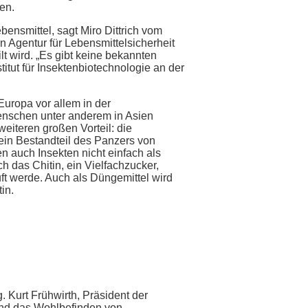
den.
ensmittel, sagt Miro Dittrich vom
n Agentur für Lebensmittelsicherheit
t wird. „Es gibt keine bekannten
itut für Insektenbiotechnologie an der
Europa vor allem in der
Menschen unter anderem in Asien
eiteren großen Vorteil: die
 ein Bestandteil des Panzers von
n auch Insekten nicht einfach als
h das Chitin, ein Vielfachzucker,
ft werde. Auch als Düngemittel wird
in.
. Kurt Frühwirth, Präsident der
 und das Wohlbefinden von