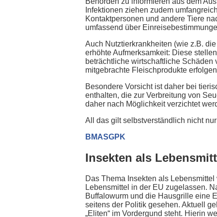
Behörden zu informieren aus dem Ausl
Infektionen ziehen zudem umfangrei
Kontaktpersonen und andere Tiere nac
umfassend über Einreisebestimmungen
Auch Nutztierkrankheiten (wie z.B. d
erhöhte Aufmerksamkeit: Diese stellen
beträchtliche wirtschaftliche Schäden
mitgebrachte Fleischprodukte erfolgen
Besondere Vorsicht ist daher bei tier
enthalten, die zur Verbreitung von Se
daher nach Möglichkeit verzichtet wer
All das gilt selbstverständlich nicht 
BMASGPK
Insekten als Lebensmit
Das Thema Insekten als Lebensmittel wi
Lebensmittel in der EU zugelassen. 
Buffalowurm und die Hausgrille eine 
seitens der Politik gesehen. Aktuell 
„Eliten“ im Vordergund steht. Hierin 