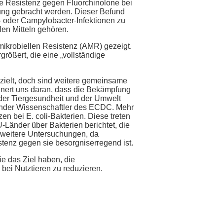
 Resistenz gegen Fluorchinolone bei
dung gebracht werden. Dieser Befund
n- oder Campylobacter-Infektionen zu
en Mitteln gehören.
imikrobiellen Resistenz (AMR) gezeigt.
größert, die eine „vollständige
rzielt, doch sind weitere gemeinsame
nert uns daran, dass die Bekämpfung
er Tiergesundheit und der Umwelt
itender Wissenschaftler des ECDC. Mehr
n bei E. coli-Bakterien. Diese treten
-Länder über Bakterien berichtet, die
 weitere Untersuchungen, da
stenz gegen sie besorgniserregend ist.
ie das Ziel haben, die
bei Nutztieren zu reduzieren.