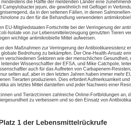
mindestens die Hälfte der meldenden Länder eine zunehmende
nd Campylobacter jejuni, die gewöhnlich mit Geflügel in Verbin
sorgniserregend, da in den seltenen Fällen, in denen Salmonelle
hinolone zu den für die Behandlung verwendeten antimikrobiell
n EU-Mitgliedstaaten Fortschritte bei der Verringerung der ant
 coli-Isolate von zur Lebensmittelerzeugung genutzten Tieren ver
gegen wichtige antimikrobielle Mittel aufweisen.
bei den Maßnahmen zur Verringerung der Antibiotikaresistenz e
e globale Bedrohung zu bekämpfen. Der One-Health-Ansatz erin
 verschiedenen Sektoren wie der menschlichen Gesundheit, d
s, leitender Wissenschaftler der EFSA, und Mike Catchpole, le
senschaftler auch für das Auftreten von Carbapenem-Resistenze
nur selten auf, aber in den letzten Jahren haben immer mehr EU
en Tierarten produzieren. Dies erfordert Aufmerksamkeit und
ka als letztes Mittel darstellen und jeder Nachweis einer Resi
:innen und Tierärzt:innen zahlreiche Online-Fortbildungen an, d
rgesundheit zu verbessern und so den Einsatz von Antibiotika 
Platz 1 der Lebensmittelrückrufe