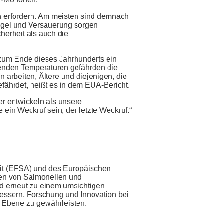
ln erfordern. Am meisten sind demnach
ngel und Versauerung sorgen
herheit als auch die
s zum Ende dieses Jahrhunderts ein
igenden Temperaturen gefährden die
rbeiten, Ältere und diejenigen, die
efährdet, heißt es in dem EUA-Bericht.
er entwickeln als unsere
 ein Weckruf sein, der letzte Weckruf.“
eit (EFSA) und des Europäischen
zen von Salmonellen und
nd erneut zu einem umsichtigen
rbessern, Forschung und Innovation bei
er Ebene zu gewährleisten.