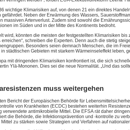
n 36 wichtige Klimarisiken auf, von denen 21 ein direktes Hande
 gefährdet. Neben der Erwärmung des Wassers, Sauerstoffma
en massiven Artenverlust. Zudem sind sowohl die Ernährungssic
ionen im Süden und in der Mitte des Kontinents bedroht.
lt wird, könnten die meisten der festgestellten Klimarisiken bi
 erreichen“, schreiben die Experten. Denn auch die stetig ste
ngruppen. Besonders seien demnach Menschen, die im Freien a
 in städtischen Gebieten mit starkem Wärmeinseleffekt leben, g
a mit dringenden Klimarisiken konfrontiert ist, die sich schnell
ertin Ylä-Mononen. Dies sei die neue Normalität. „Und das sollte
aresistenzen muss weitergehen
hten Bericht der Europäischen Behörde für Lebensmittelsicherh
Kontrolle von Krankheiten (ECDC) bestehen weiterhin Resisten
 verwendete antimikrobielle Mittel. Die EFSA rät daher dringe
ert die Behörde, die Infektionsprävention und -kontrolle zu ve
 Mittel zu stärken sowie Strategien und Verfahren auf national