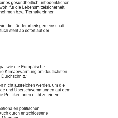
eines gesundheitlich unbedenklichen
ohl für die Lebensmittelsicherheit,
ernehmen bzw. Tierhalter:innen
ie die Länderarbeitsgemeinschaft
ch steht ab sofort auf der
opa, wie die Europäische
t die Klimaerwärmung am deutlichsten
 Durchschnitt.“
n nicht ausreichen werden, um die
brände und Überschwemmungen auf dem
Politiker:innen nicht zu einem
ationalen politischen
 auch durch entschlossene
lä-Mononen.