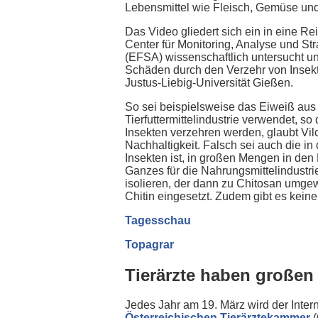
Lebensmittel wie Fleisch, Gemüse un
Das Video gliedert sich ein in eine 
Center für Monitoring, Analyse und St
(EFSA) wissenschaftlich untersucht un
Schäden durch den Verzehr von Insekte
Justus-Liebig-Universität Gießen.
So sei beispielsweise das Eiweiß aus 
Tierfuttermittelindustrie verwendet, 
Insekten verzehren werden, glaubt Vil
Nachhaltigkeit. Falsch sei auch die i
Insekten ist, in großen Mengen in den
Ganzes für die Nahrungsmittelindustrie
isolieren, der dann zu Chitosan umgew
Chitin eingesetzt. Zudem gibt es kein
Tagesschau
Topagrar
Tierärzte haben großen
Jedes Jahr am 19. März wird der Intern
Österreichischen Tierärztekammer
(