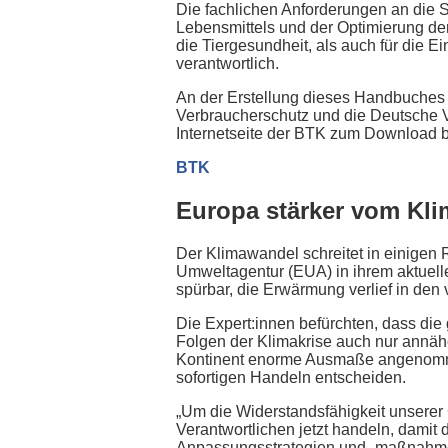
Die fachlichen Anforderungen an die
Lebensmittels und der Optimierung der
die Tiergesundheit, als auch für die E
verantwortlich.
An der Erstellung dieses Handbuches
Verbraucherschutz und die Deutsche Ve
Internetseite der BTK zum Download b
BTK
Europa stärker vom Kli
Der Klimawandel schreitet in einigen 
Umweltagentur (EUA) in ihrem aktuelle
spürbar, die Erwärmung verlief in den
Die Expert:innen befürchten, dass d
Folgen der Klimakrise auch nur ann
Kontinent enorme Ausmaße angenommen.
sofortigen Handeln entscheiden.
„Um die Widerstandsfähigkeit unserer 
Verantwortlichen jetzt handeln, dami
Anpassungsstrategien und -maßnahmen