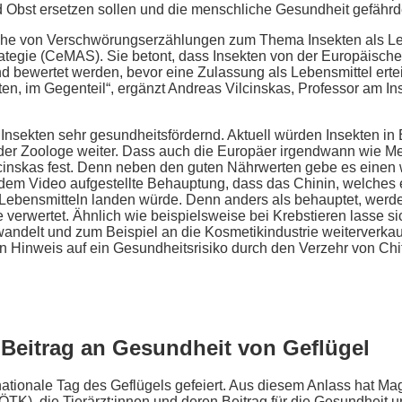
d Obst ersetzen sollen und die menschliche Gesundheit gefähr
Reihe von Verschwörungserzählungen zum Thema Insekten als Leb
rategie (CeMAS). Sie betont, dass Insekten von der Europäische
d bewertet werden, bevor eine Zulassung als Lebensmittel erteil
n, im Gegenteil“, ergänzt Andreas Vilcinskas, Professor am Inst
Insekten sehr gesundheitsfördernd. Aktuell würden Insekten in 
so der Zoologe weiter. Dass auch die Europäer irgendwann wie 
cinskas fest. Denn neben den guten Nährwerten gebe es einen w
n dem Video aufgestellte Behauptung, dass das Chinin, welches
 Lebensmitteln landen würde. Denn anders als behauptet, werde
 verwertet. Ähnlich wie beispielsweise bei Krebstieren lasse sic
andelt und zum Beispiel an die Kosmetikindustrie weiterverkau
en Hinweis auf ein Gesundheitsrisiko durch den Verzehr von Chit
 Beitrag an Gesundheit von Geflügel
ationale Tag des Geflügels gefeiert. Aus diesem Anlass hat Mag
ÖTK), die Tierärzt:innen und deren Beitrag für die Gesundheit