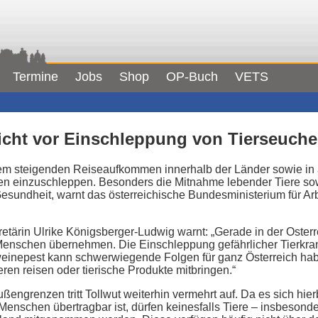
Termine
Jobs
Shop
OP-Buch
VETS
sicht vor Einschleppung von Tierseuch
inem steigenden Reiseaufkommen innerhalb der Länder sowie in
en einzuschleppen. Besonders die Mitnahme lebender Tiere sowi
 Gesundheit, warnt das österreichische Bundesministerium für Ar
etärin Ulrike Königsberger-Ludwig warnt: „Gerade in der Osterr
Menschen übernehmen. Die Einschleppung gefährlicher Tierkran
inepest kann schwerwiegende Folgen für ganz Österreich haben
eren reisen oder tierische Produkte mitbringen.“
engrenzen tritt Tollwut weiterhin vermehrt auf. Da es sich hie
Menschen übertragbar ist, dürfen keinesfalls Tiere – insbeson