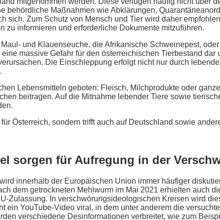
and mitgenommen werden. Diese verfügen häufig nicht über den
che behördliche Maßnahmen wie Abklärungen, Quarantäneano
h sich. Zum Schutz von Mensch und Tier wird daher empfohlen,
 zu informieren und erforderliche Dokumente mitzuführen.
ie Maul- und Klauenseuche, die Afrikanische Schweinepest, ode
 eine massive Gefahr für den österreichischen Tierbestand dar 
 verursachen. Die Einschleppung erfolgt nicht nur durch lebend
.
ischen Lebensmitteln geboten: Fleisch, Milchprodukte oder ganz
uchen beitragen. Auf die Mitnahme lebender Tiere sowie tierisc
den.
nur für Österreich, sondern trifft auch auf Deutschland sowie and
tel sorgen für Aufregung in der Versch
rd innerhalb der Europäischen Union immer häufiger diskutiert.
Nach dem getrockneten Mehlwurm im Mai 2021 erhielten auch d
EU-Zulassung. In verschwörungsideologischen Kreisen wird dies
geht ein YouTube-Video viral, in dem unter anderem die versuch
werden verschiedene Desinformationen verbreitet, wie zum Beispi