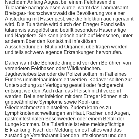
Nachdem Anfang August bei einem Feldhasen die
Tularämie nachgewiesen wurde, warnt das Landratsamt
Breisgau-Hochschwarzwald die Bevölkerung vor einer
Ansteckung mit Hasenpest, wie die Infektion auch genannt
wird. Die Tularämie wird durch den Erreger Francisella
tularensis ausgelöst und betrifft besonders Hasenartige
und Nagetiere. Sie kann jedoch auch auf Menschen, unter
anderem über den Kontakt mit infektiösen
Ausscheidungen, Blut und Organen, übertragen werden
und teils schwerwiegende Erkrankungen hervorrufen.
Daher warnt die Behörde dringend vor dem Berühren von
verendeten Feldhasen oder Wildkaninchen.
Jagdrevierbesitzer oder die Polizei sollten im Fall eines
Fundes unmittelbar informiert werden. Kadaver sollten zur
Untersuchung zur Verfügung gestellt oder fachgerecht
entsorgt werden. Auch darf das Fleisch nicht verzehrt
werden. Bei einer Infektion mit dem Erreger können sich
grippeähnliche Symptome sowie Kopf- und
Gliederschmerzen einstellen. Zudem kann es zu
Lymphknotenschwellungen an Haut, Rachen und Augen,
gastrointestinalen Beschwerden oder einem Befall der
Lunge kommen. Die Tularämie ist eine meldepflichtige
Erkrankung. Nach der Meldung eines Falles wird das
zuständige Veterinäramt über den Infektionsort und den