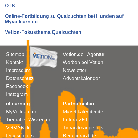
OTS
Online-Fortbildung zu Qualzuchten bei Hunden auf
Myvetlearn.de
Vetion-Fokusthema Qualzuchten
Sitemap
Vetion.de - Agentur
Kontakt
Werben bei Vetion
Impressum
Newsletter
Datenschutz
Adventskalender
Facebook
Instagram
eLearning
Partnerseiten
MyVetlearn.de
MyVetikalender.de
Tierhalter-Wissen.de
Futura.VET
VetMAB.de
Tierarztmangel.de/
Deutschkurs-
Beruftierarzt.de