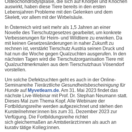
Osteochondrodysplasie, die sich auf Knorpel und Knochen
auswirkt, haben diese Tiere bereits in den ersten
Lebensjahren Probleme mit den Gelenken und dem
Skelett, vor allem mit der Wirbelsäule.
In Österreich wird seit mehr als 1,5 Jahren an einer
Novelle des Tierschutzgesetzes gearbeitet, um konkrete
Verbesserungen für Heim- und Wildtiere zu erwirken. Da
mit keinen Gesetzesänderungen in naher Zukunft zu
rechnen ist, verstärkt Tierschutz Austria seinen Druck und
hat nun die Woche gegen Qualzuchten ausgerufen. In den
nächsten Tagen wird die Tierschutzorganisation Tiere mit
Qualzuchtmerkmalen aus dem Tierschutzhaus Vösendorf
vorstellen.
Um solche Defektzuchten geht es auch in der Online-
Seminarreihe
Tierärztliche Gesundheitsbescheinigung für
Hunde
auf
Myvetlearn.de
.
Am 31. Mai 2023 findet das
nächste Live-Webinar mit Prof. Dr. Stephan Neumann statt.
Dieses Mal zum Thema Kopf. Alle Webinare der
Fortbildungsreihe werden aufgezeichnet und stehen den
Kursteilnehmer:innen bis zum 31. Dezember 2023 zur
Verfügung. Die Fortbildungsreihe richtet
sich gleichermaßen an Amtstierärzt:innen als auch an
kurativ tätige Kolleg:innen.