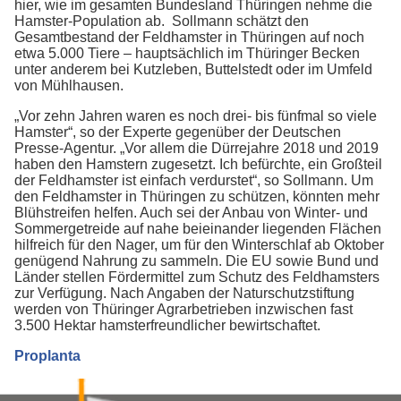
hier, wie im gesamten Bundesland Thüringen nehme die
Hamster-Population ab. Sollmann schätzt den
Gesamtbestand der Feldhamster in Thüringen auf noch
etwa 5.000 Tiere – hauptsächlich im Thüringer Becken
unter anderem bei Kutzleben, Buttelstedt oder im Umfeld
von Mühlhausen.
„Vor zehn Jahren waren es noch drei- bis fünfmal so viele
Hamster“, so der Experte gegenüber der Deutschen
Presse-Agentur. „Vor allem die Dürrejahre 2018 und 2019
haben den Hamstern zugesetzt. Ich befürchte, ein Großteil
der Feldhamster ist einfach verdurstet“, so Sollmann. Um
den Feldhamster in Thüringen zu schützen, könnten mehr
Blühstreifen helfen. Auch sei der Anbau von Winter- und
Sommergetreide auf nahe beieinander liegenden Flächen
hilfreich für den Nager, um für den Winterschlaf ab Oktober
genügend Nahrung zu sammeln. Die EU sowie Bund und
Länder stellen Fördermittel zum Schutz des Feldhamsters
zur Verfügung. Nach Angaben der Naturschutzstiftung
werden von Thüringer Agrarbetrieben inzwischen fast
3.500 Hektar hamsterfreundlicher bewirtschaftet.
Proplanta