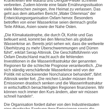
Krankheiten wie Malaria und Dengue-Fieber schneller
verbreiten. Zudem könnte eine fatale Ernährungssituation
viele Menschen zwingen, ihre Heimat zu verlassen. Das
geht aus dem aktuellen Bericht „Water Dilemmas“ der
Entwicklungsorganisation Oxfam hervor. Besonders
betroffen von einer Wasserkrise seien demnach große
Teile Afrikas, Asien sowie der Nahe Osten.
„Die Klimakatastrophe, die durch Öl, Kohle und Gas
befeuert wird, kommt bei den Menschen als globale
Wasserkrise an. Bereits jetzt sehen wir, dass die weltweite
Überhitzung zu mehr Überschwemmungen und Dürren
führt“, erklärt Serap Altinisik. Die Geschäftsführerin von
Oxfam Deutschland macht auch die fehlenden
Investitionen in die Wasserinfrastruktur der genannten
Regionen für die schlechte Prognose verantwortlich. „Die
sich ständig verschärfende Wasserkrise wird von der
Politik mit schockierender Nonchalance behandelt“, fährt
Altinisik weiter fort. „Die reichen Länder müssen ihre
Emissionen drastisch senken und die Wasserinfrastruktur
in wirtschaftlich benachteiligten Regionen finanzieren. Wir
können noch immer den Kurs ändern, aber wir müssen
schnell handeln“.
Die Organisation fordert daher von den Industriestaaten
eine drastische Senkung ihrer Emissionen sowie die