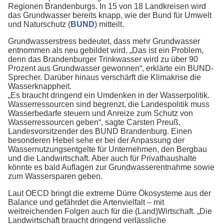
Regionen Brandenburgs. In 15 von 18 Landkreisen wird
das Grundwasser bereits knapp, wie der Bund für Umwelt
und Naturschutz (
BUND
) mitteilt.
Grundwasserstress bedeutet, dass mehr Grundwasser
entnommen als neu gebildet wird. „Das ist ein Problem,
denn das Brandenburger Trinkwasser wird zu über 90
Prozent aus Grundwasser gewonnen“, erklärte ein BUND-
Sprecher. Darüber hinaus verschärft die Klimakrise die
Wasserknappheit.
„Es braucht dringend ein Umdenken in der Wasserpolitik.
Wasserressourcen sind begrenzt, die Landespolitik muss
Wasserbedarfe steuern und Anreize zum Schutz von
Wasserressourcen geben“, sagte Carsten Preuß,
Landesvorsitzender des BUND Brandenburg. Einen
besonderen Hebel sehe er bei der Anpassung der
Wassernutzungsentgelte für Unternehmen, den Bergbau
und die Landwirtschaft. Aber auch für Privathaushalte
könnte es bald Auflagen zur Grundwasserentnahme sowie
zum Wassersparen geben.
Laut OECD bringt die extreme Dürre Ökosysteme aus der
Balance und gefährdet die Artenvielfalt – mit
weitreichenden Folgen auch für die (Land)Wirtschaft. „Die
Landwirtschaft braucht dringend verlässliche