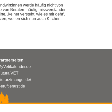
ndwirt:innen werde häufig nicht von
te von Beratern häufig missverstanden
‚ ‚keiner versteht, wie es mir geht‘.
tzen, wollen sich nun auch Kirchen,
artnerseiten
yVetikalender.de
Futura.VET
ierarztmangel.de/
eruftierarzt.de