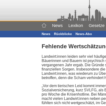
News
Lexikon
Gesetze
News
Rückblicke
News-Abo
Fehlende Wertschätzun
Landwirt:innen leiden sehr viel häufig
Bäuerinnen und Bauern ist psychisch 
vergangenen Jahr ergab. Die Gründe si
finanziellen Sorgen. Insbesondere die
Landwirt:innen, was wiederum zu Über
betroffen, denn die Scham verhindert 
„Vor dem tierischen Leid kommt immer d
Sozialversicherung, kurz SVLFG, als B
pro Woche die Krisenhotline. Bei Männ
macht vielen Landwirt:innen neben per
fühlten sich nicht wertgeschätzt, im Ge