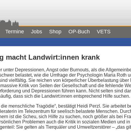
Termine
Jobs
Shop
OP-Buch
VETS
g macht Landwirt:innen krank
er unter Depressionen, Angst oder Burnouts, als die Allgemeinbe
schwer belastet, wie die Umfrage der Psychologin Maria Roth u
nd vielfältig. Sie reichen von körperlicher Überbelastung über
 massive Kritik von Seiten der Gesellschaft und die fehlende We
forderung und Depressionen führen kann. Nicht selten sind dan
häufig, dass sich die Landwirt:innen entsprechend Hilfe suchen.
ie menschliche Tragödie“, bestätigt Heidi Perzl. Sie arbeitet b
eraterin im Telezentrum für seelisch belastete Menschen. Durch
ern ist die Scheu, sich Hilfe zu suchen, noch größer als bei Fr
sönlichen Problemen auch die Kritik in sozialen Medien und in 
genteil: Sie gelten als Tierquäler und Umweltzerstörer – „das gib