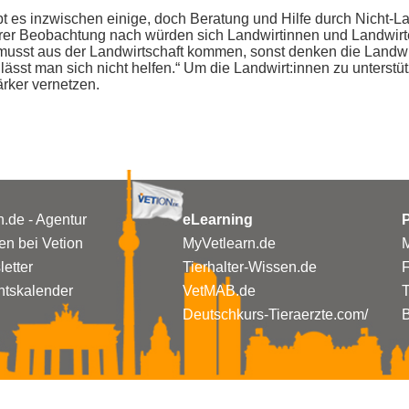
 es inzwischen einige, doch Beratung und Hilfe durch Nicht-La
 Ihrer Beobachtung nach würden sich Landwirtinnen und Landwir
 musst aus der Landwirtschaft kommen, sonst denken die Landwirte
lässt man sich nicht helfen.“ Um die Landwirt:innen zu unterstü
rker vernetzen.
n.de - Agentur
eLearning
P
n bei Vetion
MyVetlearn.de
M
etter
Tierhalter-Wissen.de
tskalender
VetMAB.de
T
Deutschkurs-Tieraerzte.com/
B