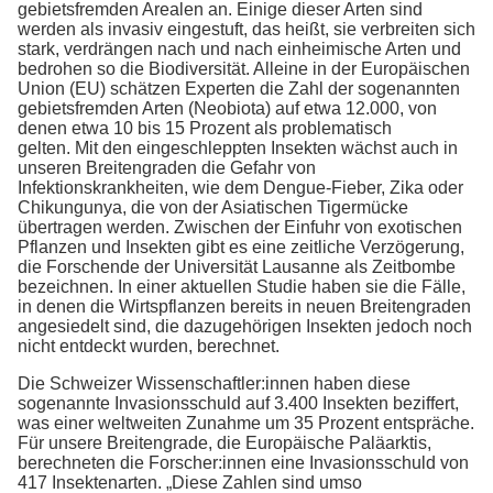
gebietsfremden Arealen an. Einige dieser Arten sind
werden als invasiv eingestuft, das heißt, sie verbreiten sich
stark, verdrängen nach und nach einheimische Arten und
bedrohen so die Biodiversität. Alleine in der Europäischen
Union (EU) schätzen Experten die Zahl der sogenannten
gebietsfremden Arten (Neobiota) auf etwa 12.000, von
denen etwa 10 bis 15 Prozent als problematisch
gelten. Mit den eingeschleppten Insekten wächst auch in
unseren Breitengraden die Gefahr von
Infektionskrankheiten, wie dem Dengue-Fieber, Zika oder
Chikungunya, die von der Asiatischen Tigermücke
übertragen werden. Zwischen der Einfuhr von exotischen
Pflanzen und Insekten gibt es eine zeitliche Verzögerung,
die Forschende der Universität Lausanne als Zeitbombe
bezeichnen. In einer aktuellen Studie haben sie die Fälle,
in denen die Wirtspflanzen bereits in neuen Breitengraden
angesiedelt sind, die dazugehörigen Insekten jedoch noch
nicht entdeckt wurden, berechnet.
Die Schweizer Wissenschaftler:innen haben diese
sogenannte Invasionsschuld auf 3.400 Insekten beziffert,
was einer weltweiten Zunahme um 35 Prozent entspräche.
Für unsere Breitengrade, die Europäische Paläarktis,
berechneten die Forscher:innen eine Invasionsschuld von
417 Insektenarten. „Diese Zahlen sind umso