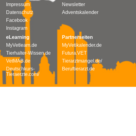
Impressum
Newsletter
Datenschutz
Adventskalender
Facebook
Instagram
eLearning
Partnerseiten
MyVetlearn.de
MyVetikalender.de
Tierhalter-Wissen.de
Futura.VET
VetMAB.de
Tierarztmangel.de/
Deutschkurs-
Beruftierarzt.de
Tieraerzte.com/