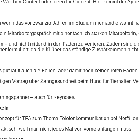
e Wochen Content oder Ideen für Content. Hier kommt der Appe
h wenn das vor zwanzig Jahren im Studium niemand erwähnt ha
ein Mitarbeitergespräch mit einer fachlich starken Mitarbeiterin
hren – und nicht mittendrin den Faden zu verlieren. Zudem sind 
er formuliert, da die KI über das ständige Zuspätkommen nicht v
ut läuft auch die Folien, aber damit noch keinen roten Faden.
nütigen Vortrag über Zahngesundheit beim Hund für Tierhalter. Ve
parringspartner – auch für Keynotes.
keln
konzept für TFA zum Thema Telefonkommunikation bei Notfällen.
ktisch, weil man nicht jedes Mal von vorne anfangen muss.