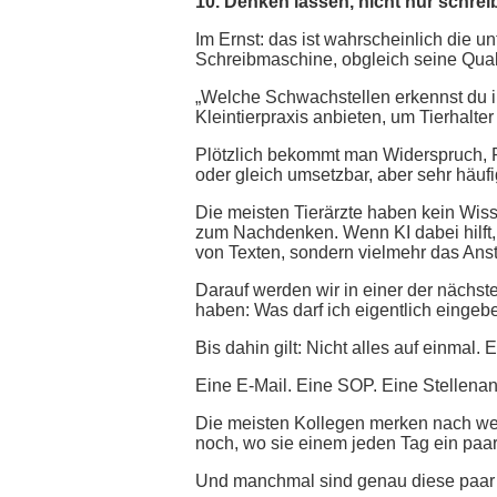
10. Denken lassen, nicht nur schrei
Im Ernst: das ist wahrscheinlich die
Schreibmaschine, obgleich seine Quali
„Welche Schwachstellen erkennst du 
Kleintierpraxis anbieten, um Tierhalt
Plötzlich bekommt man Widerspruch, Pe
oder gleich umsetzbar, aber sehr häufig
Die meisten Tierärzte haben kein Wis
zum Nachdenken. Wenn KI dabei hilft,
von Texten, sondern vielmehr das An
Darauf werden wir in einer der nächs
haben: Was darf ich eigentlich eingeb
Bis dahin gilt: Nicht alles auf einmal
Eine E-Mail. Eine SOP. Eine Stellenan
Die meisten Kollegen merken nach wenig
noch, wo sie einem jeden Tag ein paar
Und manchmal sind genau diese paar 