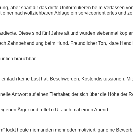
ung, aber spart dir das dritte Umformulieren beim Verfassen vo
t einer nachvollziehbaren Ablage ein serviceorientiertes und ze
texte. Diese sind fünf Jahre alt und wurden siebenmal kopiert
ach Zahnbehandlung beim Hund. Freundlicher Ton, klare Handl
taunlich brauchbar.
n einfach keine Lust hat: Beschwerden, Kostendiskussionen, Mis
onelle Antwort auf einen Tierhalter, der sich über die Höhe der
 eigenen Ärger und rettet u.U. auch mal einen Abend.
am“ lockt heute niemanden mehr oder motiviert, gar eine Bewer