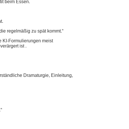
tit beim Essen.
t.
, die regelmäßig zu spät kommt.“
die KI-Formulierungen meist
erärgert ist .
rständliche Dramaturgie, Einleitung,
“