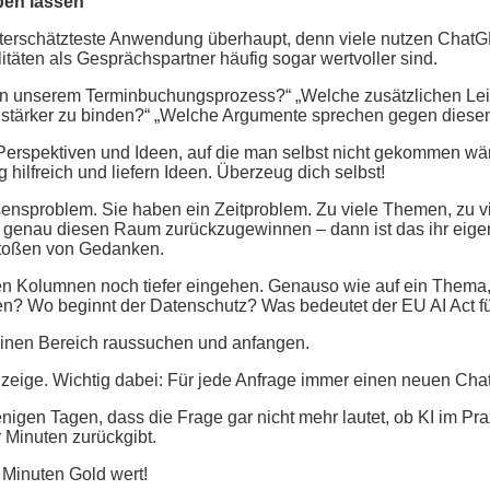
ben lassen
 unterschätzteste Anwendung überhaupt, denn viele nutzen Chat
täten als Gesprächspartner häufig sogar wertvoller sind.
in unserem Terminbuchungsprozess?“ „Welche zusätzlichen Le
er stärker zu binden?“ „Welche Argumente sprechen gegen diese
rspektiven und Ideen, auf die man selbst nicht gekommen wäre.
 hilfreich und liefern Ideen. Überzeug dich selbst!
sensproblem. Sie haben ein Zeitproblem. Zu viele Themen, zu
 genau diesen Raum zurückzugewinnen – dann ist das ihr eigen
stoßen von Gedanken.
ten Kolumnen noch tiefer eingehen. Genauso wie auf ein Thema
en? Wo beginnt der Datenschutz? Was bedeutet der EU AI Act fü
. Einen Bereich raussuchen und anfangen.
zeige. Wichtig dabei: Für jede Anfrage immer einen neuen Chat
en Tagen, dass die Frage gar nicht mehr lautet, ob KI im Praxi
 Minuten zurückgibt.
Minuten Gold wert!