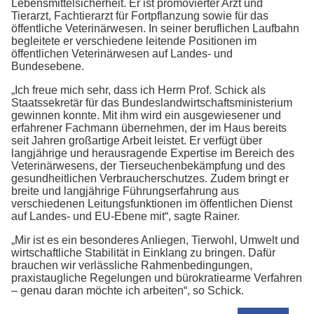
Lebensmittelsicherheit. Er ist promovierter Arzt und
Tierarzt, Fachtierarzt für Fortpflanzung sowie für das
öffentliche Veterinärwesen. In seiner beruflichen Laufbahn
begleitete er verschiedene leitende Positionen im
öffentlichen Veterinärwesen auf Landes- und
Bundesebene.
„Ich freue mich sehr, dass ich Herrn Prof. Schick als
Staatssekretär für das Bundeslandwirtschaftsministerium
gewinnen konnte. Mit ihm wird ein ausgewiesener und
erfahrener Fachmann übernehmen, der im Haus bereits
seit Jahren großartige Arbeit leistet. Er verfügt über
langjährige und herausragende Expertise im Bereich des
Veterinärwesens, der Tierseuchenbekämpfung und des
gesundheitlichen Verbraucherschutzes. Zudem bringt er
breite und langjährige Führungserfahrung aus
verschiedenen Leitungsfunktionen im öffentlichen Dienst
auf Landes- und EU-Ebene mit“, sagte Rainer.
„Mir ist es ein besonderes Anliegen, Tierwohl, Umwelt und
wirtschaftliche Stabilität in Einklang zu bringen. Dafür
brauchen wir verlässliche Rahmenbedingungen,
praxistaugliche Regelungen und bürokratiearme Verfahren
– genau daran möchte ich arbeiten“, so Schick.