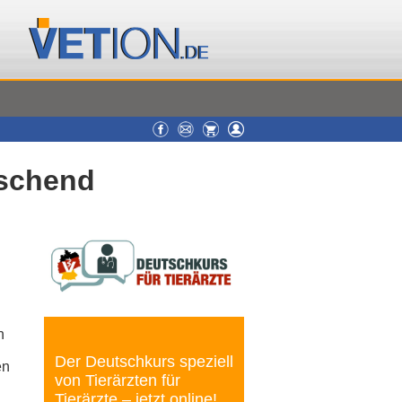
uschend
h
Der Deutschkurs speziell
en
von Tierärzten für
Tierärzte – jetzt online!