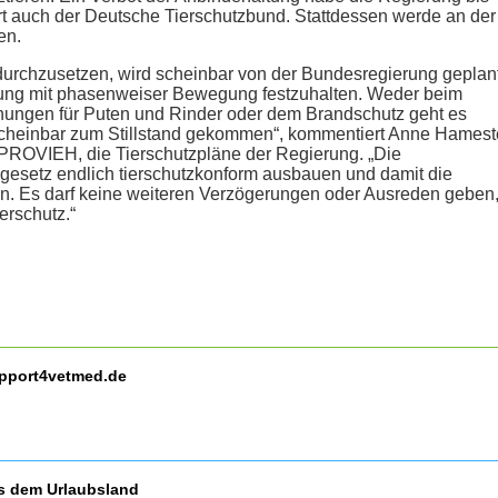
iert auch der Deutsche Tierschutzbund. Stattdessen werde an der
en.
 durchzusetzen, wird scheinbar von der Bundesregierung geplant
ltung mit phasenweiser Bewegung festzuhalten. Weder beim
nungen für Puten und Rinder oder dem Brandschutz geht es
es scheinbar zum Stillstand gekommen“, kommentiert Anne Hamest
i PROVIEH, die Tierschutzpläne der Regierung. „Die
esetz endlich tierschutzkonform ausbauen und damit die
den. Es darf keine weiteren Verzögerungen oder Ausreden geben
erschutz.“
upport4vetmed.de
us dem Urlaubsland