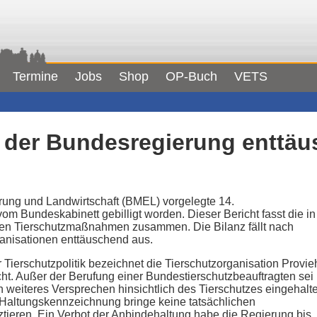
Termine
Jobs
Shop
OP-Buch
VETS
t der Bundesregierung enttä
ung und Landwirtschaft (BMEL) vorgelegte 14.
om Bundeskabinett gebilligt worden. Dieser Bericht fasst die in
nen Tierschutzmaßnahmen zusammen. Die Bilanz fällt nach
anisationen enttäuschend aus.
r Tierschutzpolitik bezeichnet die Tierschutzorganisation Provie
cht. Außer der Berufung einer Bundestierschutzbeauftragten sei
in weiteres Versprechen hinsichtlich des Tierschutzes eingehalt
 Haltungskennzeichnung bringe keine tatsächlichen
tieren. Ein Verbot der Anbindehaltung habe die Regierung bis