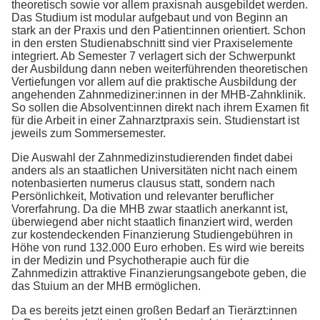
theoretisch sowie vor allem praxisnah ausgebildet werden.
Das Studium ist modular aufgebaut und von Beginn an
stark an der Praxis und den Patient:innen orientiert. Schon
in den ersten Studienabschnitt sind vier Praxiselemente
integriert. Ab Semester 7 verlagert sich der Schwerpunkt
der Ausbildung dann neben weiterführenden theoretischen
Vertiefungen vor allem auf die praktische Ausbildung der
angehenden Zahnmediziner:innen in der MHB-Zahnklinik.
So sollen die Absolvent:innen direkt nach ihrem Examen fit
für die Arbeit in einer Zahnarztpraxis sein. Studienstart ist
jeweils zum Sommersemester.
Die Auswahl der Zahnmedizinstudierenden findet dabei
anders als an staatlichen Universitäten nicht nach einem
notenbasierten numerus clausus statt, sondern nach
Persönlichkeit, Motivation und relevanter beruflicher
Vorerfahrung. Da die MHB zwar staatlich anerkannt ist,
überwiegend aber nicht staatlich finanziert wird, werden
zur kostendeckenden Finanzierung Studiengebühren in
Höhe von rund 132.000 Euro erhoben. Es wird wie bereits
in der Medizin und Psychotherapie auch für die
Zahnmedizin attraktive Finanzierungsangebote geben, die
das Stuium an der MHB ermöglichen.
Da es bereits jetzt einen großen Bedarf an Tierärzt:innen