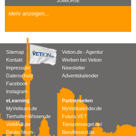
JOBBÖRSE
Mehr anzeigen...
Sitemap
Vetion.de - Agentur
Kontakt
Werben bei Vetion
Impressum
Newsletter
Datenschutz
Adventskalender
Facebook
Instagram
eLearning
Partnerseiten
MyVetlearn.de
MyVetikalender.de
Tierhalter-Wissen.de
Futura.VET
VetMAB.de
Tierarztmangel.de/
Deutschkurs-
Beruftierarzt.de