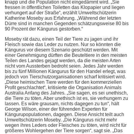
knapp und die Population nicht eingedämmt wird. „Sie
fressen in öffentlichen Toiletten das Klopapier und liegen
verhungert auf der Straße“, erzählt Umweltschützerin
Katherine Moseby aus Erfahrung. „Während der letzten
Dürre sind in manchen Gegenden schätzungsweise 80 bis
90 Prozent der Kängurus gestorben.“
Moseby rät dazu, einen Teil der Tiere zu jagen und ihr
Fleisch sowie das Leder zu nutzen. Nur so könnten die
Kängurus vor diesem Szenario geschützt werden. Mit
einer Genehmigung dürften die Beuteltiere in den meisten
Teilen des Landes gejagt werden, da die meisten Arten
nicht vom Aussterben bedroht seien. Jedes Jahr werden
bis zu fünf Millionen Kängurus für den Handel erlegt, was
jedoch von Tierschutzorganisationen scharf kritisiert wird.
„Diese heimischen Tiere werden für den kommerziellen
Profit geschlachtet“, kritisierte die Organisation Animals
Australia Anfang des Jahres. „Sie sagen, es sei unethisch,
die Tiere zu töten. Aber unethisch ist es, sie verhungern zu
lassen. Es wäre grausam, nichts dagegen zu tun“, hält
George Wilson, einer der führenden Experten für
Kängurupopulationen, dagegen. Diese Ansicht teilt auch
Umweltschützerin Moseby. „Die Kängurus nicht mehr
wegen ihres Leders oder Fleisches zu töten, wird nicht für
größeres Wohlergehen der Tiere sorgen“, sagt sie. „Das