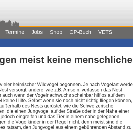
Termine
Jobs
Shop
OP-Buch
VETS
gen meist keine menschliche 
t vieler heimischer Wildvögel begonnen. Je nach Vogelart werd
Nest versorgt, andere, wie z.B. Amseln, verlassen das Nest
och auch wenn der Vogelnachwuchs scheinbar hilflos auf dem
l keine Hilfe. Selbst wenn sie noch nicht richtig fliegen können,
außerhalb des Nests gerüstet, wie die Schweizerische
en, die einen Jungvogel auf der Straße oder in der Nähe einer
ll jedoch eingreifen und das Tier in einem nahe gelegenen
en die Vogelkinder in der Regel nicht, denn meist sind die
ist es ratsam, den Jungvogel aus einem gebührenden Abstand zu