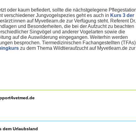
letzt oder kaum befiedert, sollte die nächstgelegene Pflegestatio
ht verschiedener Jungvogelspezies geht es auch in
Kurs 3 der
Tierärzt:innen auf Myvetlearn.de zur Verfügung steht. Referent Dr.
rundlagen und Besonderheiten, die bei der Aufzucht zu beachten
terschiedlicher Singvögel und anderer Vogelarten sowie die
itung auf die Auswilderung eingegangen. Weiterhin werden
kungen besprochen. Tiermedizinischen Fachangestellten (TFAs)
rningkurs
zu dem Thema Wildtieraufzucht auf Myvetlearn.de zur
upport4vetmed.de
us dem Urlaubsland