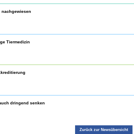
nd nachgewiesen
ige Tiermedizin
kreditierung
auch dringend senken
Zurück zur Newsübersicht