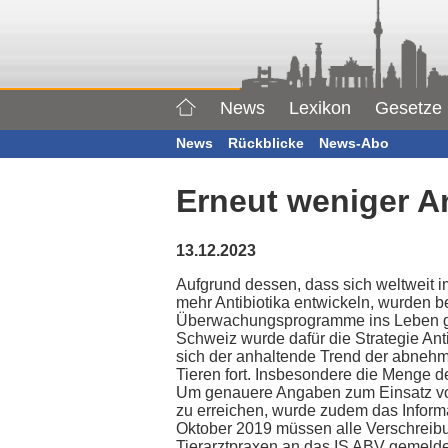
News
Lexikon
Gesetze
News
Rückblicke
News-Abo
Erneut weniger An
13.12.2023
Aufgrund dessen, dass sich weltweit
mehr Antibiotika entwickeln, wurden 
Überwachungsprogramme ins Leben geru
Schweiz wurde dafür die Strategie Antib
sich der anhaltende Trend der abneh
Tieren fort. Insbesondere die Menge der
Um genauere Angaben zum Einsatz von
zu erreichen, wurde zudem das Informa
Oktober 2019 müssen alle Verschreibu
Tierarztpraxen an das IS ABV gemelde