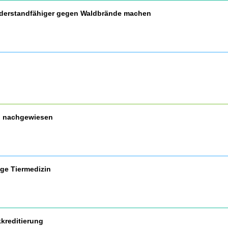
widerstandfähiger gegen Waldbrände machen
nd nachgewiesen
ige Tiermedizin
kreditierung