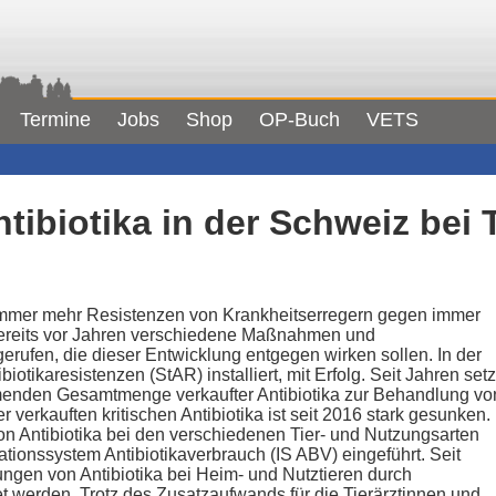
Termine
Jobs
Shop
OP-Buch
VETS
tibiotika in der Schweiz bei 
 immer mehr Resistenzen von Krankheitserregern gegen immer
bereits vor Jahren verschiedene Maßnahmen und
fen, die dieser Entwicklung entgegen wirken sollen. In der
iotikaresistenzen (StAR) installiert, mit Erfolg. Seit Jahren setz
menden Gesamtmenge verkaufter Antibiotika zur Behandlung vo
 verkauften kritischen Antibiotika ist seit 2016 stark gesunken.
 Antibiotika bei den verschiedenen Tier- und Nutzungsarten
tionssystem Antibiotikaverbrauch (IS ABV) eingeführt. Seit
ngen von Antibiotika bei Heim- und Nutztieren durch
t werden. Trotz des Zusatzaufwands für die Tierärztinnen und