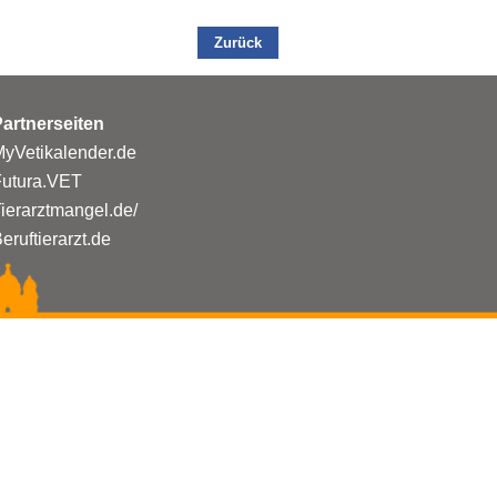
Zurück
artnerseiten
yVetikalender.de
Futura.VET
ierarztmangel.de/
eruftierarzt.de