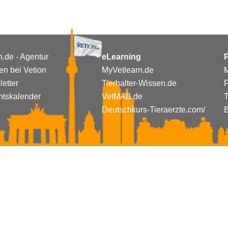
n.de - Agentur
eLearning
P
n bei Vetion
MyVetlearn.de
M
etter
Tierhalter-Wissen.de
tskalender
VetMAB.de
T
Deutschkurs-Tieraerzte.com/
B