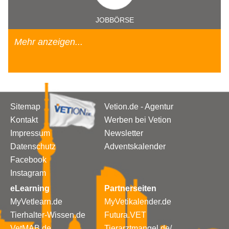
JOBBÖRSE
Mehr anzeigen...
Sitemap
Vetion.de - Agentur
Kontakt
Werben bei Vetion
Impressum
Newsletter
Datenschutz
Adventskalender
Facebook
Instagram
eLearning
Partnerseiten
MyVetlearn.de
MyVetikalender.de
Tierhalter-Wissen.de
Futura.VET
VetMAB.de
Tierarztmangel.de/