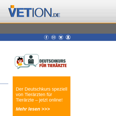
Der Deutschkurs speziell
von Tierärzten für
Tierärzte – jetzt online!
Mehr lesen >>>