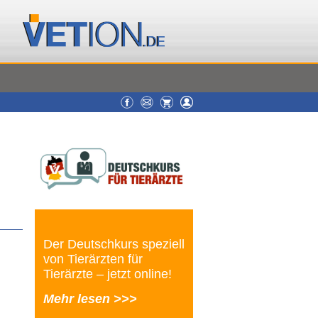
Der Deutschkurs speziell
von Tierärzten für
Tierärzte – jetzt online!
Mehr lesen >>>