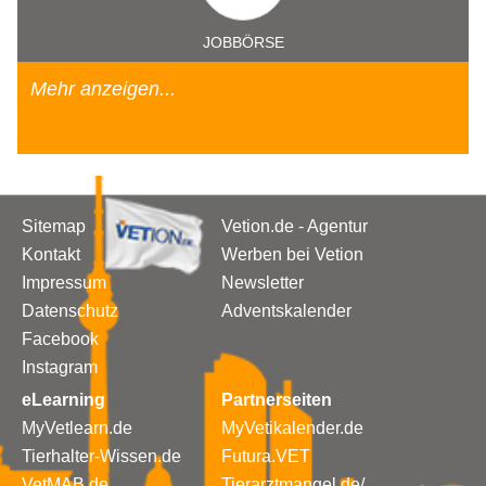
JOBBÖRSE
Mehr anzeigen...
Sitemap
Vetion.de - Agentur
Kontakt
Werben bei Vetion
Impressum
Newsletter
Datenschutz
Adventskalender
Facebook
Instagram
eLearning
Partnerseiten
MyVetlearn.de
MyVetikalender.de
Tierhalter-Wissen.de
Futura.VET
VetMAB.de
Tierarztmangel.de/