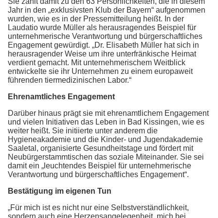
Sie zählt damit zu den 63 Persönlichkeiten, die in diesem
Jahr in den „exklusivsten Klub der Bayern“ aufgenommen
wurden, wie es in der Pressemitteilung heißt. In der
Laudatio wurde Müller als herausragendes Beispiel für
unternehmerische Verantwortung und bürgerschaftliches
Engagement gewürdigt. „Dr. Elisabeth Müller hat sich in
herausragender Weise um ihre unterfränkische Heimat
verdient gemacht. Mit unternehmerischem Weitblick
entwickelte sie ihr Unternehmen zu einem europaweit
führenden tiermedizinischen Labor.“
Ehrenamtliches Engagement
Darüber hinaus prägt sie mit ehrenamtlichem Engagement
und vielen Initiativen das Leben in Bad Kissingen, wie es
weiter heißt. Sie initiierte unter anderem die
Hygieneakademie und die Kinder- und Jugendakademie
Saaletal, organisierte Gesundheitstage und fördert mit
Neubürgerstammtischen das soziale Miteinander. Sie sei
damit ein „leuchtendes Beispiel für unternehmerische
Verantwortung und bürgerschaftliches Engagement“.
Bestätigung im eigenen Tun
„Für mich ist es nicht nur eine Selbstverständlichkeit,
sondern auch eine Herzensangelegenheit, mich bei