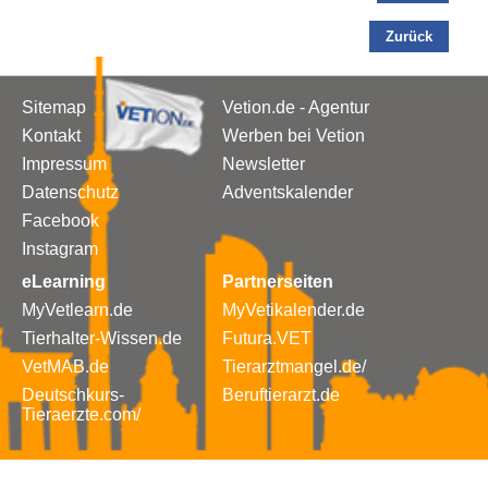
Zurück
Sitemap
Vetion.de - Agentur
Kontakt
Werben bei Vetion
Impressum
Newsletter
Datenschutz
Adventskalender
Facebook
Instagram
eLearning
Partnerseiten
MyVetlearn.de
MyVetikalender.de
Tierhalter-Wissen.de
Futura.VET
VetMAB.de
Tierarztmangel.de/
Deutschkurs-
Beruftierarzt.de
Tieraerzte.com/