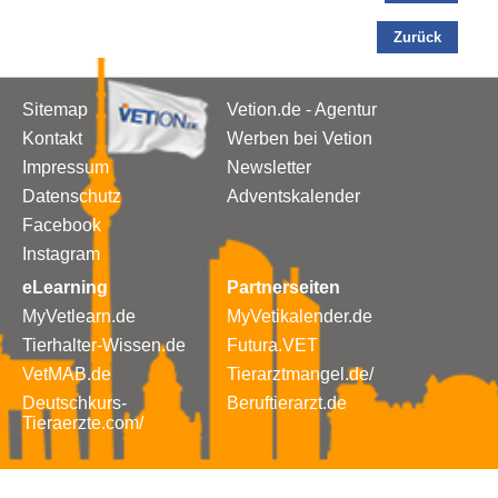
Zurück
Sitemap
Vetion.de - Agentur
Kontakt
Werben bei Vetion
Impressum
Newsletter
Datenschutz
Adventskalender
Facebook
Instagram
eLearning
Partnerseiten
MyVetlearn.de
MyVetikalender.de
Tierhalter-Wissen.de
Futura.VET
VetMAB.de
Tierarztmangel.de/
Deutschkurs-
Beruftierarzt.de
Tieraerzte.com/