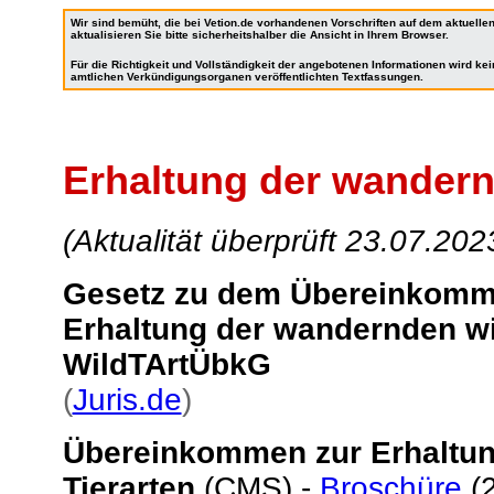
Wir sind bemüht, die bei Vetion.de vorhandenen Vorschriften auf dem aktuell
aktualisieren Sie bitte sicherheitshalber die Ansicht in Ihrem Browser.
Für die Richtigkeit und Vollständigkeit der angebotenen Informationen wird k
amtlichen Verkündigungsorganen veröffentlichten Textfassungen.
Erhaltung der wandern
(Aktualität überprüft 23.07.202
Gesetz zu dem Übereinkomme
Erhaltung der wandernden wi
WildTArtÜbkG
(
Juris.de
)
Übereinkommen zur Erhaltun
Tierarten
(CMS) -
Broschüre
(