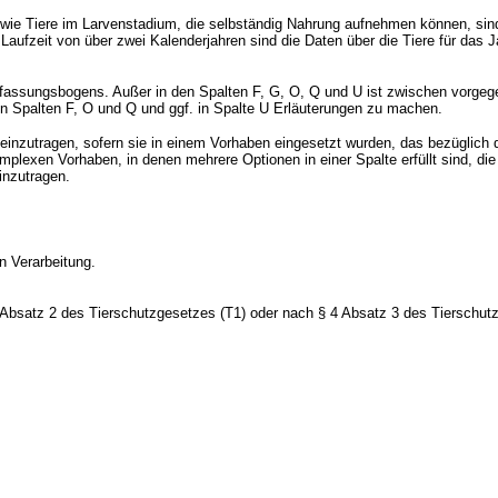
 sowie Tiere im Larvenstadium, die selbständig Nahrung aufnehmen können, si
ufzeit von über zwei Kalenderjahren sind die Daten über die Tiere für das J
rfassungsbogens. Außer in den Spalten F, G, O, Q und U ist zwischen vorgeg
en Spalten F, O und Q und ggf. in Spalte U Erläuterungen zu machen.
e einzutragen, sofern sie in einem Vorhaben eingesetzt wurden, das bezüglich d
mplexen Vorhaben, in denen mehrere Optionen in einer Spalte erfüllt sind, di
inzutragen.
n Verarbeitung.
bsatz 2 des Tierschutzgesetzes (T1) oder nach § 4 Absatz 3 des Tierschutzge