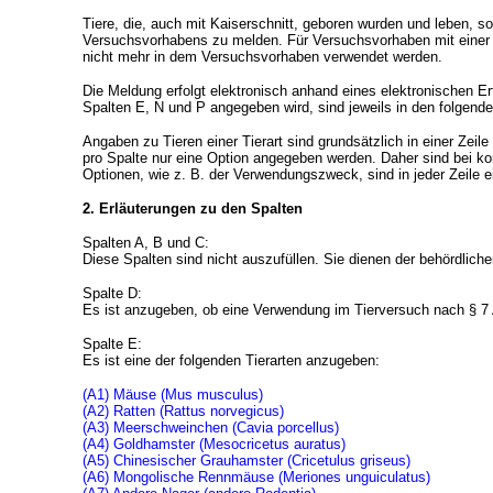
Tiere, die, auch mit Kaiserschnitt, geboren wurden und leben,
Versuchsvorhabens zu melden. Für Versuchsvorhaben mit einer La
nicht mehr in dem Versuchsvorhaben verwendet werden.
Die Meldung erfolgt elektronisch anhand eines elektronischen E
Spalten E, N und P angegeben wird, sind jeweils in den folgend
Angaben zu Tieren einer Tierart sind grundsätzlich in einer Zeil
pro Spalte nur eine Option angegeben werden. Daher sind bei ko
Optionen, wie z. B. der Verwendungszweck, sind in jeder Zeile e
2. Erläuterungen zu den Spalten
Spalten A, B und C:
Diese Spalten sind nicht auszufüllen. Sie dienen der behördliche
Spalte D:
Es ist anzugeben, ob eine Verwendung im Tierversuch nach § 7 A
Spalte E:
Es ist eine der folgenden Tierarten anzugeben:
(A1)
Mäuse (Mus musculus)
(A2) Ratten (Rattus norvegicus)
(A3) Meerschweinchen (Cavia porcellus)
(A4) Goldhamster (Mesocricetus auratus)
(A5) Chinesischer Grauhamster (Cricetulus griseus)
(A6) Mongolische Rennmäuse (Meriones unguiculatus)