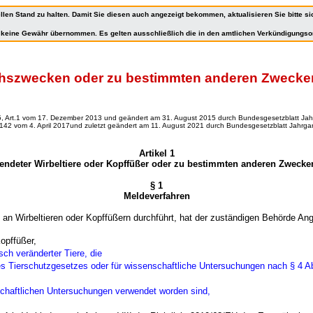
llen Stand zu halten. Damit Sie diesen auch angezeigt bekommen, aktualisieren Sie bitte si
rd keine Gewähr übernommen. Es gelten ausschließlich die in den amtlichen Verkündigungso
hszwecken oder zu bestimmten anderen Zwecken
5, Art.1 vom 17. Dezember 2013 und geändert am 31. August 2015 durch Bundesgesetzblatt Jahr
. 142 vom 4. April 2017und zuletzt geändert am 11. August 2021 durch
Bundesgesetzblatt Jahrgang
Artikel 1
deter Wirbeltiere oder Kopffüßer oder zu bestimmten anderen Zwecken
§ 1
Meldeverfahren
an Wirbeltieren oder Kopffüßern durchführt, hat der zuständigen Behörde An
opffüßer,
sch veränderter Tiere, die
s Tierschutzgesetzes oder für wissenschaftliche Untersuchungen nach § 4 A
nschaftlichen Untersuchungen verwendet worden sind,