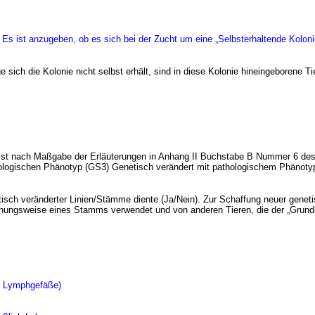
 Es ist anzugeben, ob es sich bei der Zucht um eine „Selbsterhaltende Kolonie
ich die Kolonie nicht selbst erhält, sind in diese Kolonie hineingeborene Tie
 ist nach Maßgabe der Erläuterungen in Anhang II Buchstabe B Nummer 6 d
hologischen Phänotyp (GS3) Genetisch verändert mit pathologischem Phänoty
isch veränderter Linien/Stämme diente (Ja/Nein). Zur Schaffung neuer geneti
iehungsweise eines Stamms verwendet und von anderen Tieren, die der „Grund
d Lymphgefäße)