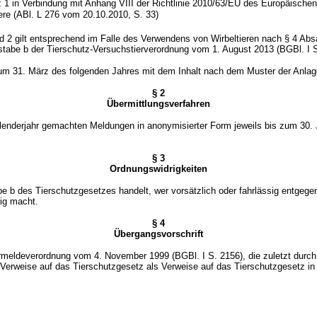
z 1 in Verbindung mit Anhang VIII der Richtlinie 2010/63/EU des Europäisc
re (ABl. L 276 vom 20.10.2010, S. 33)
 gilt entsprechend im Falle des Verwendens von Wirbeltieren nach § 4 Absa
tabe b der Tierschutz-Versuchstierverordnung vom 1. August 2013 (BGBl. I S
 zum 31. März des folgenden Jahres mit dem Inhalt nach dem Muster der Anlage
§ 2
Übermittlungsverfahren
Kalenderjahr gemachten Meldungen in anonymisierter Form jeweils bis zum 30.
§ 3
Ordnungswidrigkeiten
b des Tierschutzgesetzes handelt, wer vorsätzlich oder fahrlässig entgegen 
tig macht.
§ 4
Übergangsvorschrift
ermeldeverordnung vom 4. November 1999 (BGBl. I S. 2156), die zuletzt durch
erweise auf das Tierschutzgesetz als Verweise auf das Tierschutzgesetz in 