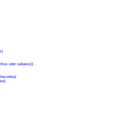
s)
thrus oder sabaeus))
thecoidea)
dea)