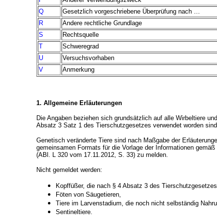
Q
Gesetzlich vorgeschriebene Überprüfung nach …
R
Andere rechtliche Grundlage
S
Rechtsquelle
T
Schweregrad
U
Versuchsvorhaben
V
Anmerkung
1. Allgemeine Erläuterungen
Die Angaben beziehen sich grundsätzlich auf alle Wirbeltiere un
Absatz 3 Satz 1 des Tierschutzgesetzes verwendet worden sind
Genetisch veränderte Tiere sind nach Maßgabe der Erläuterun
gemeinsamen Formats für die Vorlage der Informationen gemäß 
(ABl. L 320 vom 17.11.2012, S. 33) zu melden.
Nicht gemeldet werden:
Kopffüßer, die nach § 4 Absatz 3 des Tierschutzgesetze
Föten von Säugetieren,
Tiere im Larvenstadium, die noch nicht selbständig Nah
Sentineltiere.