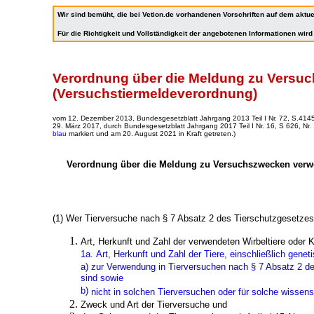
Wir sind bemüht, die bei Vetion.de vorhandenen Vorschriften auf dem aktue
Für die Richtigkeit und Vollständigkeit der angebotenen Informationen wi
Verordnung über die Meldung zu Versuc
(Versuchstiermeldeverordnung)
vom 12. Dezember 2013, Bundesgesetzblatt Jahrgang 2013 Teil I Nr. 72, S.414
29. März 2017, durch Bundesgesetzblatt Jahrgang 2017 Teil I Nr. 16, S 626, Nr
blau
markiert und am 20. August 2021 in Kraft getreten.)
Verordnung über die Meldung zu Versuchszwecken verwen
(1) Wer Tierversuche nach § 7 Absatz 2 des Tierschutzgesetzes 
Art, Herkunft und Zahl der verwendeten Wirbeltiere oder K
1a.
Art, Herkunft und Zahl der Tiere, einschließlich geneti
a)
zur Verwendung in Tierversuchen nach § 7 Absatz 2 de
sind sowie
b)
nicht in solchen Tierversuchen oder für solche wisse
Zweck und Art der Tierversuche und