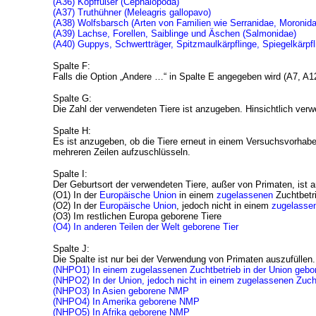
(A36) Kopffüßer (Cephalopoda)
(A37) Truthühner (Meleagris gallopavo)
(A38) Wolfsbarsch (Arten von Familien wie Serranidae, Moronida
(A39) Lachse, Forellen, Saiblinge und Äschen (Salmonidae)
(A40) Guppys, Schwertträger, Spitzmaulkärpflinge, Spiegelkärpfli
Spalte F:
Falls die Option „Andere …“ in Spalte E angegeben wird (A7, A12,
Spalte G:
Die Zahl der verwendeten Tiere ist anzugeben. Hinsichtlich ver
Spalte H:
Es ist anzugeben, ob die Tiere erneut in einem Versuchsvorhabe
mehreren Zeilen aufzuschlüsseln.
Spalte I:
Der Geburtsort der verwendeten Tiere, außer von Primaten, ist 
(O1) In der
Europäische Union
in einem
zugelassenen
Zuchtbetri
(O2) In der
Europäische Union
, jedoch nicht in einem
zugelasse
(O3) Im restlichen Europa geborene Tiere
(O4)
In anderen Teilen der Welt geborene Tier
Spalte J:
Die Spalte ist nur bei der Verwendung von Primaten auszufüllen.
(NHPO1) In einem zugelassenen Zuchtbetrieb in der Union geb
(NHPO2) In der Union, jedoch nicht in einem zugelassenen Zuc
(NHPO3) In Asien geborene NMP
(NHPO4) In Amerika geborene NMP
(NHPO5) In Afrika geborene NMP