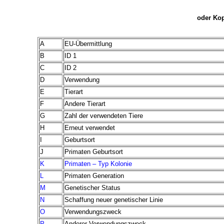
oder Kop
A
EU-Übermittlung
B
ID 1
C
ID 2
D
Verwendung
E
Tierart
F
Andere Tierart
G
Zahl der verwendeten Tiere
H
Erneut verwendet
I
Geburtsort
J
Primaten Geburtsort
K
Primaten – Typ Kolonie
L
Primaten Generation
M
Genetischer Status
N
Schaffung neuer genetischer Linie
O
Verwendungszweck
P
Anderer Verwendungszweck