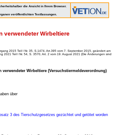
cherheitshalber die Ansicht in Ihrem Browser.
rganen veröffentlichten Textfassungen.
 verwendeter Wirbeltiere
gang 2015 Teil I Nr. 35, S.1474, Art.395 vom 7. September 2015, geändert am
 2021 Teil I Nr. 54, S. 3570, Art. 2 vom 19. August 202
1 (Die Änderungen sind
 verwendeter Wirbeltiere (Versuchstiermeldeverordnung)
gaben über
bsatz 3 des Tierschutzgesetzes gezüchtet und getötet worden