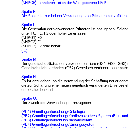
(NHPO6) In anderen Teilen der Welt geborene NMP
Spalte K:
Die Spalte ist nur bei der Verwendung von Primaten auszufüllen.
Spalte L:
Die Generation der verwendeten Primaten ist anzugeben. Solange s
unter F0, F1, F2 oder höher zu erfassen.
(NHPG1) F0
(NHPG2) F1
(NHPG3) F2 oder höher
(...)
Spalte M:
Der genetische Status der verwendeten Tiere (GS1, GS2, GS3)
Genetisch nicht verändert (GS2) Genetisch verändert ohne pat
Spalte N:
Es ist anzugeben, ob die Verwendung der Schaffung neuer genet
die zur Schaffung einer neuen genetisch veränderten Linie bez
unterscheiden sind.
Spalte O:
Der Zweck der Verwendung ist anzugeben:
(PB1)
Grundlagenforschung/Onkologie
(PB2) Grundlagenforschung/Kardiovaskuläres System (Blut- un
(PB3) Grundlagenforschung/Nervensystem
(PB4) Grundlagenforschung/Atmungssystem