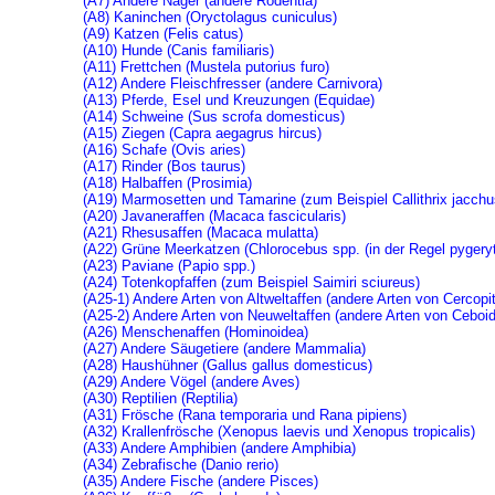
(A7) Andere Nager (andere Rodentia)
(A8) Kaninchen (Oryctolagus cuniculus)
(A9) Katzen (Felis catus)
(A10) Hunde (Canis familiaris)
(A11) Frettchen (Mustela putorius furo)
(A12) Andere Fleischfresser (andere Carnivora)
(A13) Pferde, Esel und Kreuzungen (Equidae)
(A14) Schweine (Sus scrofa domesticus)
(A15) Ziegen (Capra aegagrus hircus)
(A16) Schafe (Ovis aries)
(A17) Rinder (Bos taurus)
(A18) Halbaffen (Prosimia)
(A19) Marmosetten und Tamarine (zum Beispiel Callithrix jacchu
(A20) Javaneraffen (Macaca fascicularis)
(A21) Rhesusaffen (Macaca mulatta)
(A22) Grüne Meerkatzen (Chlorocebus spp. (in der Regel pygery
(A23) Paviane (Papio spp.)
(A24) Totenkopfaffen (zum Beispiel Saimiri sciureus)
(A25-1) Andere Arten von Altweltaffen (andere Arten von Cercopi
(A25-2) Andere Arten von Neuweltaffen (andere Arten von Ceboi
(A26) Menschenaffen (Hominoidea)
(A27) Andere Säugetiere (andere Mammalia)
(A28) Haushühner (Gallus gallus domesticus)
(A29) Andere Vögel (andere Aves)
(A30) Reptilien (Reptilia)
(A31) Frösche (Rana temporaria und Rana pipiens)
(A32) Krallenfrösche (Xenopus laevis und Xenopus tropicalis)
(A33) Andere Amphibien (andere Amphibia)
(A34) Zebrafische (Danio rerio)
(A35) Andere Fische (andere Pisces)