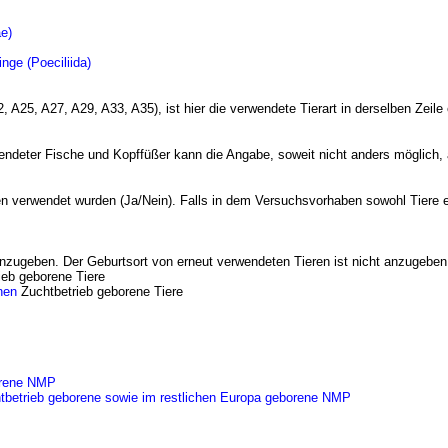
e)
nge (Poeciliida
)
 A25, A27, A29, A33, A35), ist hier die verwendete Tierart in derselben Zeile
wendeter Fische und Kopffüßer kann die Angabe, soweit nicht anders möglich,
n verwendet wurden (Ja/Nein). Falls in dem Versuchsvorhaben sowohl Tiere e
anzugeben. Der Geburtsort von erneut verwendeten Tieren ist nicht anzugeben
eb geborene Tiere
nen
Zuchtbetrieb geborene Tiere
orene NMP
htbetrieb geborene sowie im restlichen Europa geborene NMP