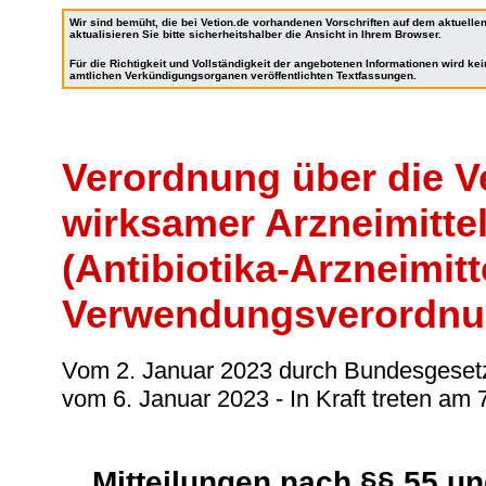
Wir sind bemüht, die bei Vetion.de vorhandenen Vorschriften auf dem aktuell
aktualisieren Sie bitte sicherheitshalber die Ansicht in Ihrem Browser.
Für die Richtigkeit und Vollständigkeit der angebotenen Informationen wird k
amtlichen Verkündigungsorganen veröffentlichten Textfassungen.
Verordnung über die V
wirksamer Arzneimitt
(Antibiotika-Arzneimitt
Verwendungsverordnu
Vom 2. Januar 2023 durch Bundesgesetzbla
vom 6. Januar 2023
- In Kraft treten am 
Mitteilungen nach §§ 55 un