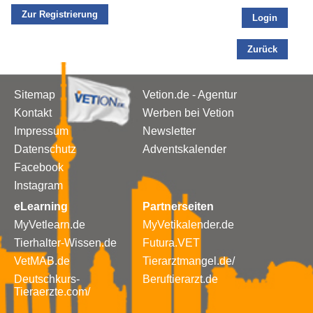
Zur Registrierung
Login
Zurück
Sitemap
Vetion.de - Agentur
Kontakt
Werben bei Vetion
Impressum
Newsletter
Datenschutz
Adventskalender
Facebook
Instagram
eLearning
Partnerseiten
MyVetlearn.de
MyVetikalender.de
Tierhalter-Wissen.de
Futura.VET
VetMAB.de
Tierarztmangel.de/
Deutschkurs-
Beruftierarzt.de
Tieraerzte.com/