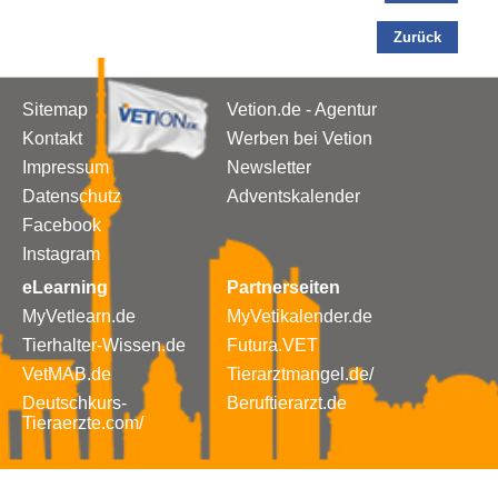
Zurück
Sitemap
Vetion.de - Agentur
Kontakt
Werben bei Vetion
Impressum
Newsletter
Datenschutz
Adventskalender
Facebook
Instagram
eLearning
Partnerseiten
MyVetlearn.de
MyVetikalender.de
Tierhalter-Wissen.de
Futura.VET
VetMAB.de
Tierarztmangel.de/
Deutschkurs-
Beruftierarzt.de
Tieraerzte.com/